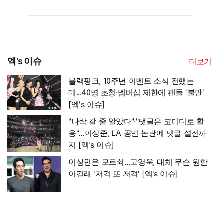
엑's 이슈
더보기
블랙핑크, 10주년 이벤트 소식 전했는
데...40명 초청·멤버십 제한에 팬들 '불만'
[엑's 이슈]
"나락 갈 줄 알았다"·"댓글은 코미디로 활
용"…이상준, LA 공연 논란에 댓글 설전까
지 [엑's 이슈]
이상민은 모르쇠…고영욱, 대체 무슨 원한
이길래 '저격 또 저격' [엑's 이슈]