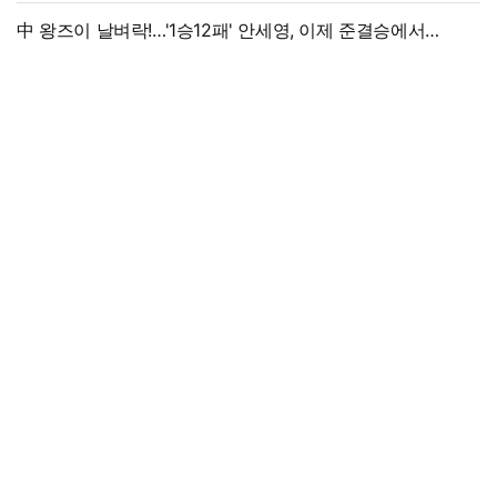
中 왕즈이 날벼락!…'1승12패' 안세영, 이제 준결승에서
만난다→'3위 추락 후폭풍', 세계선수권 대진 확정