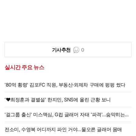
기사추천
0
실시간 주요 뉴스
'80억 횡령' 김포FC 직원, 부동산·외제차 구매에 펑펑 썼다
'♥최정훈과 결별설' 한지민, SNS에 올린 근황 보니
'걸그룹 출신' 미스맥심, G컵 글래머 자태 '파격'…숨막히는
라인
전소미, 수영복 어디까지 파인 거야…물오른 글래머 몸매