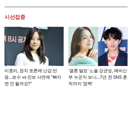
시선집중
이효리, 정치 토론에 난감 반
'결혼 발표' 노을 강균성, 예비신
응…보수 vs 진보 사연에 "빠지
부 누군지 보니…7년 전 SNS 흔
면 안 될까요?"
적까지 '깜짝'