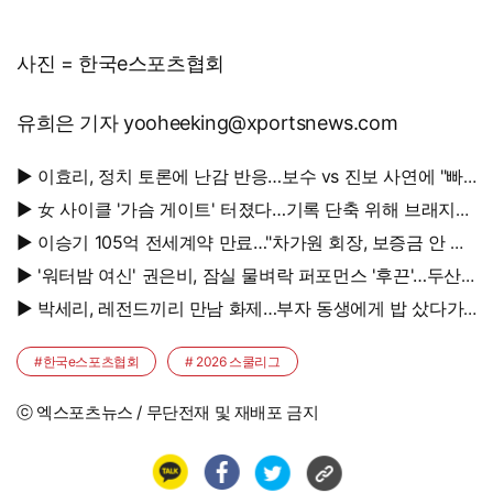
사진 = 한국e스포츠협회
유희은 기자 yooheeking@xportsnews.com
▶ 이효리, 정치 토론에 난감 반응…보수 vs 진보 사연에 "빠
지면 안 될까요?"
▶ 女 사이클 '가슴 게이트' 터졌다…기록 단축 위해 브래지어
에 솜 넣는다?
▶ 이승기 105억 전세계약 만료…"차가원 회장, 보증금 안 주
면 법적 조치"
▶ '워터밤 여신' 권은비, 잠실 물벼락 퍼포먼스 '후끈'…두산
승리요정 등극
▶ 박세리, 레전드끼리 만남 화제…부자 동생에게 밥 샀다가
'반전'
#한국e스포츠협회
# 2026 스쿨리그
ⓒ 엑스포츠뉴스 / 무단전재 및 재배포 금지