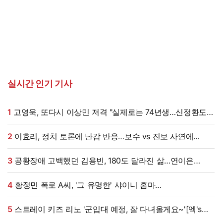
실시간 인기 기사
1
고영욱, 또다시 이상민 저격 "실제로는 74년생…신정환도
나중에 알고 욕해"
2
이효리, 정치 토론에 난감 반응…보수 vs 진보 사연에
"빠지면 안 될까요?"
3
공황장애 고백했던 김용빈, 180도 달라진 삶…연이은
겹경사
4
황정민 폭로 A씨, '그 유명한' 샤이니 홈마
출신?…"고마워서 술 사려던 건데" 침묵 이유 있었나 [엑's
이슈]
5
스트레이 키즈 리노 '군입대 예정, 잘 다녀올게요~'[엑's
HD포토]