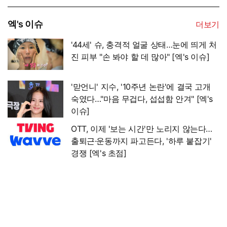
엑's 이슈
더보기
'44세' 슈, 충격적 얼굴 상태…눈에 띄게 처
진 피부 "손 봐야 할 데 많아" [엑's 이슈]
'맏언니' 지수, '10주년 논란'에 결국 고개
숙였다…"마음 무겁다, 섭섭함 안겨" [엑's
이슈]
OTT, 이제 '보는 시간'만 노리지 않는다…
출퇴근·운동까지 파고든다, '하루 붙잡기'
경쟁 [엑's 초점]