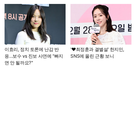
이효리, 정치 토론에 난감 반
'♥최정훈과 결별설' 한지민,
응…보수 vs 진보 사연에 "빠지
SNS에 올린 근황 보니
면 안 될까요?"