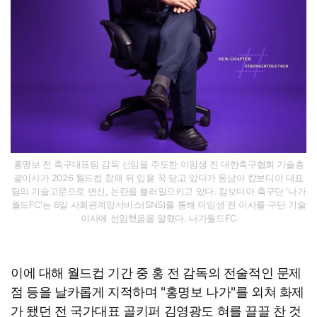
홍명보 전 축구대표팀 감독 선임을 주도한 이임생 전 대한축구협회 기술총
괄이사가 2026 월드컵 참패 뒤 입을 꾹 닫고 있다가 동남아 캄보디아 대표
팀의 기술고문으로 변신, 논란을 불러일으키고 있다. 캄보디아 축구단 '나가
월드FC'는 6일 사회관계망서비스(SNS)를 통해 이임생 전 이사를 구단 기술
이사에 선임했음을 알렸다. 나가월드FC
이에 대해 월드컵 기간 중 홍 전 감독의 전술적인 문제
점 등을 날카롭게 지적하며 "홍명보 나가"를 외쳐 화제
가 됐던 전 국가대표 골키퍼 김영광도 혀를 끌끌 찬 것