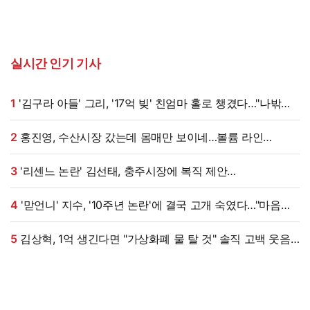
실시간 인기 기사
1
'김구라 아들' 그리, '17억 빚' 친엄마 홀로 챙겼다…"나밖에
없어, 연락 꾸준히 하는 중"
2
홍진영, 수산시장 갔는데 몸매만 보이네…볼륨 라인
'시선강탈'
3
'리센느 논란' 김선태, 충주시장에 복직 제안
받았다…"돌아올 생각 있냐" 수척 근황까지 [엑's 이슈]
4
'맏언니' 지수, '10주년 논란'에 결국 고개 숙였다…"마음
무겁다, 섭섭함 안겨" [엑's 이슈]
5
김상혁, 1억 생긴다면 "가상화폐 물 탈 것" 솔직 고백 웃음
(신랑수업2)