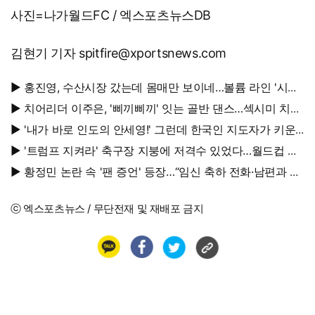
사진=나가월드FC / 엑스포츠뉴스DB
김현기 기자 spitfire@xportsnews.com
▶ 홍진영, 수산시장 갔는데 몸매만 보이네…볼륨 라인 '시선
강탈'
▶ 치어리더 이주은, '삐끼삐끼' 잇는 골반 댄스…섹시미 치사
량
▶ '내가 바로 인도의 안세영!' 그런데 한국인 지도자가 키운
다
▶ '트럼프 지켜라' 축구장 지붕에 저격수 있었다…월드컵 결
승전 비화
▶ 황정민 논란 속 '팬 증언' 등장…“임신 축하 전화·남편과 식
사도”
ⓒ 엑스포츠뉴스 / 무단전재 및 재배포 금지