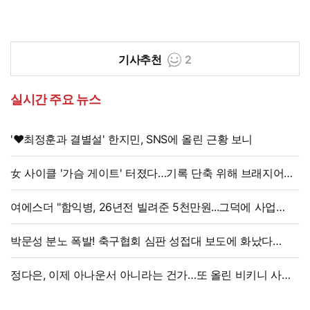
기사추천
2
실시간 주요 뉴스
'♥최정훈과 결별설' 한지민, SNS에 올린 근황 보니
女 사이클 '가슴 게이트' 터졌다…기록 단축 위해 브래지어에
솜 넣는다?
여에스더 "함익병, 26년전 빌려준 5천만원...그덕에 사업
시작"
박문성 분노 폭발! 축구협회 심판 성접대 보도에 화났다
"국제 문제로 비화될 수 있어"
정다은, 이제 아나운서 아니라는 건가…또 올린 비키니 사진,
과감 반전 매력