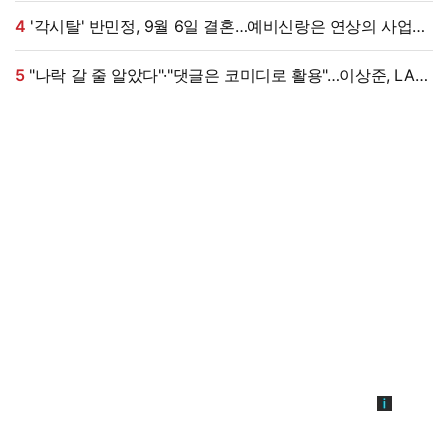
4
'각시탈' 반민정, 9월 6일 결혼…예비신랑은 연상의 사업가
[공식]
5
"나락 갈 줄 알았다"·"댓글은 코미디로 활용"…이상준, LA
공연 논란에 댓글 설전까지 [엑's 이슈]