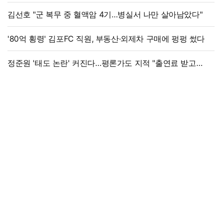
김선호 "군 복무 중 혈액암 4기…병실서 나만 살아남았다"
'80억 횡령' 김포FC 직원, 부동산·외제차 구매에 펑펑 썼다
정준원 '태도 논란' 커진다…평론가도 지적 "출연료 받고
그래서는 안 돼"