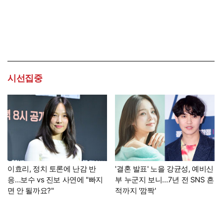
시선집중
이효리, 정치 토론에 난감 반
'결혼 발표' 노을 강균성, 예비신
응…보수 vs 진보 사연에 "빠지
부 누군지 보니…7년 전 SNS 흔
면 안 될까요?"
적까지 '깜짝'