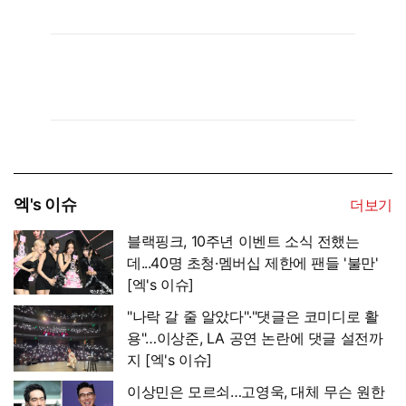
엑's 이슈
더보기
블랙핑크, 10주년 이벤트 소식 전했는
데...40명 초청·멤버십 제한에 팬들 '불만'
[엑's 이슈]
"나락 갈 줄 알았다"·"댓글은 코미디로 활
용"…이상준, LA 공연 논란에 댓글 설전까
지 [엑's 이슈]
이상민은 모르쇠…고영욱, 대체 무슨 원한