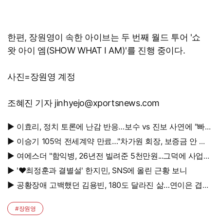
한편, 장원영이 속한 아이브는 두 번째 월드 투어 '쇼
왓 아이 엠(SHOW WHAT I AM)'를 진행 중이다.
사진=장원영 계정
조혜진 기자 jinhyejo@xportsnews.com
▶ 이효리, 정치 토론에 난감 반응…보수 vs 진보 사연에 "빠
지면 안 될까요?"
▶ 이승기 105억 전세계약 만료…"차가원 회장, 보증금 안 주
면 법적 조치"
▶ 여에스더 "함익병, 26년전 빌려준 5천만원...그덕에 사업
시작"
▶ '♥최정훈과 결별설' 한지민, SNS에 올린 근황 보니
▶ 공황장애 고백했던 김용빈, 180도 달라진 삶…연이은 겹경
사
#장원영