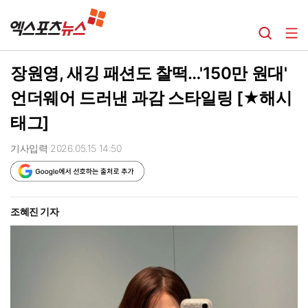
장원영, 새깅 패션도 찰떡…'150만 원대'
언더웨어 드러낸 과감 스타일링 [★해시
태그]
기사입력 2026.05.15 14:50
조혜진 기자