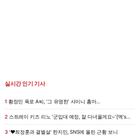
실시간 인기 기사
1
황정민 폭로 A씨, '그 유명한' 샤이니 홈마
출신?…"고마워서 술 사려던 건데" 침묵 이유 있었나 [엑's
이슈]
2
스트레이 키즈 리노 '군입대 예정, 잘 다녀올게요~'[엑's
HD포토]
3
'♥최정훈과 결별설' 한지민, SNS에 올린 근황 보니