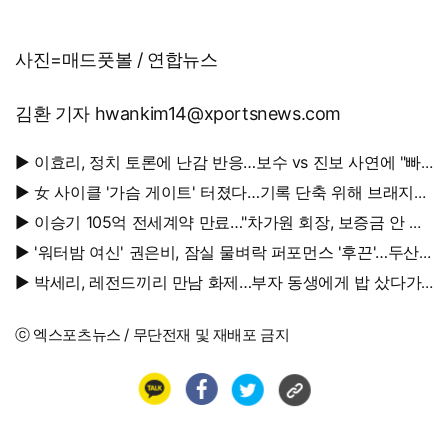
사진=매드풋볼 / 연합뉴스
김환 기자 hwankim14@xportsnews.com
▶ 이효리, 정치 토론에 난감 반응…보수 vs 진보 사연에 "빠
지면 안 될까요?"
▶ 女 사이클 '가슴 게이트' 터졌다…기록 단축 위해 브래지어
에 솜 넣는다?
▶ 이승기 105억 전세계약 만료…"차가원 회장, 보증금 안 주
면 법적 조치"
▶ '워터밤 여신' 권은비, 잠실 물벼락 퍼포먼스 '후끈'…두산
승리요정 등극
▶ 박세리, 레전드끼리 만남 화제…부자 동생에게 밥 샀다가
'반전'
ⓒ 엑스포츠뉴스 / 무단전재 및 재배포 금지