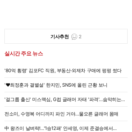
기사추천
2
실시간 주요 뉴스
'80억 횡령' 김포FC 직원, 부동산·외제차 구매에 펑펑 썼다
'♥최정훈과 결별설' 한지민, SNS에 올린 근황 보니
'걸그룹 출신' 미스맥심, G컵 글래머 자태 '파격'…숨막히는
라인
전소미, 수영복 어디까지 파인 거야…물오른 글래머 몸매
中 왕즈이 날벼락!…'1승12패' 안세영, 이제 준결승에서