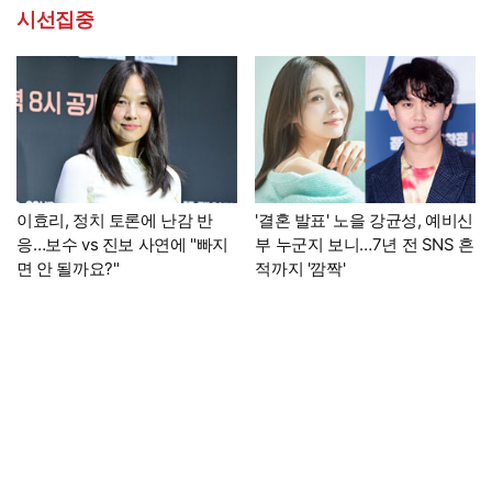
시선집중
이효리, 정치 토론에 난감 반
'결혼 발표' 노을 강균성, 예비신
응…보수 vs 진보 사연에 "빠지
부 누군지 보니…7년 전 SNS 흔
면 안 될까요?"
적까지 '깜짝'