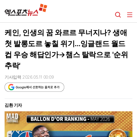
케인, 인생의 꿈 와르르 무너지나? 생애
첫 발롱도르 놓칠 위기…잉글랜드 월드
컵 우승 해답인가→챔스 탈락으로 '순위
추락'
기사입력 2026.05.11 00:09
김환 기자