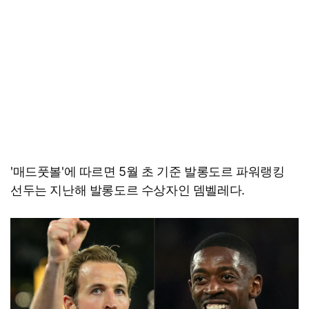
'매드풋볼'에 따르면 5월 초 기준 발롱도르 파워랭킹
선두는 지난해 발롱도르 수상자인 뎀벨레다.