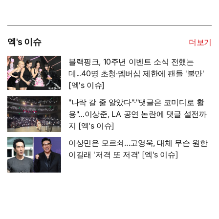
엑's 이슈
더보기
블랙핑크, 10주년 이벤트 소식 전했는
데...40명 초청·멤버십 제한에 팬들 '불만'
[엑's 이슈]
"나락 갈 줄 알았다"·"댓글은 코미디로 활
용"…이상준, LA 공연 논란에 댓글 설전까
지 [엑's 이슈]
이상민은 모르쇠…고영욱, 대체 무슨 원한
이길래 '저격 또 저격' [엑's 이슈]