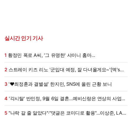
실시간 인기 기사
1
황정민 폭로 A씨, '그 유명한' 샤이니 홈마
출신?…"고마워서 술 사려던 건데" 침묵 이유 있었나 [엑's
이슈]
2
스트레이 키즈 리노 '군입대 예정, 잘 다녀올게요~'[엑's
HD포토]
3
'♥최정훈과 결별설' 한지민, SNS에 올린 근황 보니
4
'각시탈' 반민정, 9월 6일 결혼…예비신랑은 연상의 사업가
[공식]
5
"나락 갈 줄 알았다"·"댓글은 코미디로 활용"…이상준, LA
공연 논란에 댓글 설전까지 [엑's 이슈]