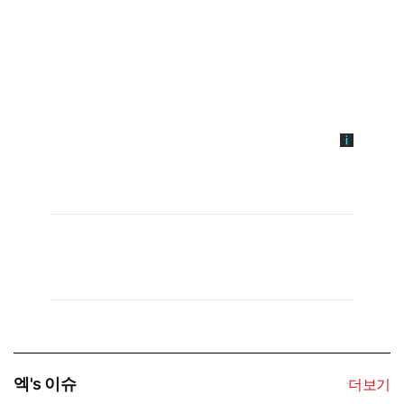
엑's 이슈
더보기