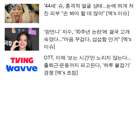
'44세' 슈, 충격적 얼굴 상태…눈에 띄게 처
진 피부 "손 봐야 할 데 많아" [엑's 이슈]
'맏언니' 지수, '10주년 논란'에 결국 고개
숙였다…"마음 무겁다, 섭섭함 안겨" [엑's
이슈]
OTT, 이제 '보는 시간'만 노리지 않는다…
출퇴근·운동까지 파고든다, '하루 붙잡기'
경쟁 [엑's 초점]