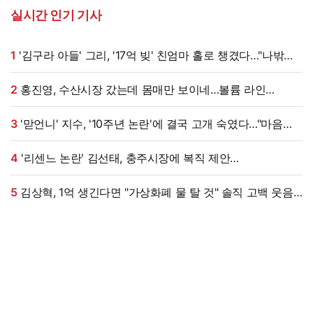
실시간 인기 기사
1
'김구라 아들' 그리, '17억 빚' 친엄마 홀로 챙겼다…"나밖에
없어, 연락 꾸준히 하는 중"
2
홍진영, 수산시장 갔는데 몸매만 보이네…볼륨 라인
'시선강탈'
3
'맏언니' 지수, '10주년 논란'에 결국 고개 숙였다…"마음
무겁다, 섭섭함 안겨" [엑's 이슈]
4
'리센느 논란' 김선태, 충주시장에 복직 제안
받았다…"돌아올 생각 있냐" 수척 근황까지 [엑's 이슈]
5
김상혁, 1억 생긴다면 "가상화폐 물 탈 것" 솔직 고백 웃음
(신랑수업2)