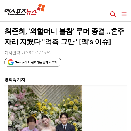
최준희, '외할머니 불참' 루머 종결…혼주
자리 지켰다 "억측 그만" [엑's 이슈]
기사입력 2026.05.17 15:52
명희숙 기자