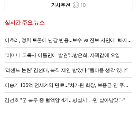
기사추천
10
실시간 주요 뉴스
이효리, 정치 토론에 난감 반응…보수 vs 진보 사연에 "빠지면
안 될까요?"
"어머니 고독사 이틀만에 발견"…방은희, 자책감에 오열
'리센느 논란' 김선태, 복직 제안 받았다 "돌아올 생각 있냐"
이승기 105억 전세계약 만료…"차가원 회장, 보증금 안 주면
법적 조치"
김선호 "군 복무 중 혈액암 4기…병실서 나만 살아남았다"