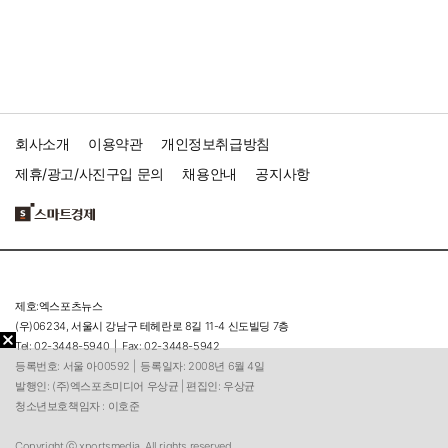
회사소개
이용약관
개인정보취급방침
제휴/광고/사진구입 문의
채용안내
공지사항
제호:엑스포츠뉴스
(우)06234, 서울시 강남구 테헤란로 8길 11-4 신도빌딩 7층
Tel: 02-3448-5940 |
Fax: 02-3448-5942
등록번호: 서울 아00592 |
등록일자: 2008년 6월 4일
발행인: (주)엑스포츠미디어 우상균 | 편집인: 우상균
청소년보호책임자 : 이호준
Copyright ⓒ xportsmedia, All rights reserved.