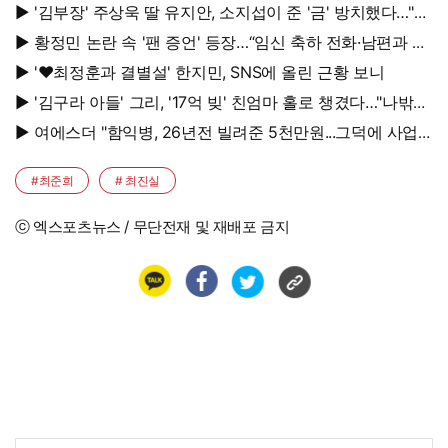
▶ '김부장' 주상욱 딸 유지안, 소지섭이 준 '금' 방치했다…"비
누인 줄"
▶ 황정민 논란 속 '팬 증언' 등장…“임신 축하 전화·남편과 식
사도”
▶ '♥최정훈과 결별설' 한지민, SNS에 올린 근황 보니
▶ '김구라 아들' 그리, '17억 빚' 친엄마 홀로 챙겼다…"나밖에
없어, 연락 꾸준히 하는 중"
▶ 여에스더 "함익병, 26년전 빌려준 5천만원...그덕에 사업
시작"
#최준희
# 최진실
ⓒ 엑스포츠뉴스 / 무단전재 및 재배포 금지