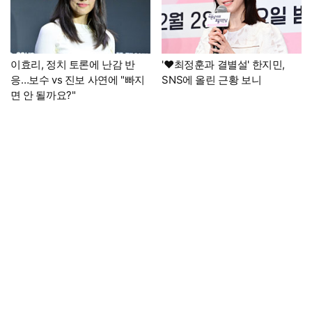
이효리, 정치 토론에 난감 반
'♥최정훈과 결별설' 한지민,
응…보수 vs 진보 사연에 "빠지
SNS에 올린 근황 보니
면 안 될까요?"