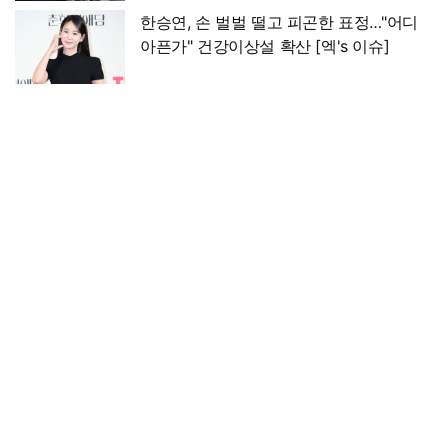
한승연, 손 벌벌 떨고 피곤한 표정…"어디
아픈가" 건강이상설 확산 [엑's 이슈]