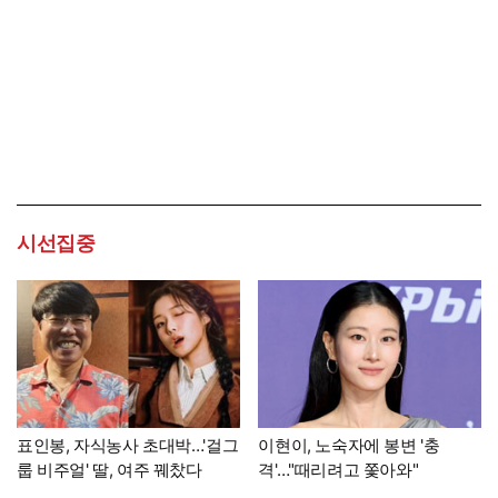
시선집중
표인봉, 자식농사 초대박…'걸그
이현이, 노숙자에 봉변 '충
룹 비주얼' 딸, 여주 꿰찼다
격'…"때리려고 쫓아와"