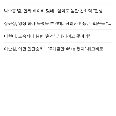
박수홍 딸, 인싸 베이비 맞네…엄마도 놀란 친화력 "인생
N회차"
장윤정, 영상 하나 올렸을 뿐인데…난리난 반응, 누리꾼들 "더
예뻐졌네요" 술렁
이현이, 노숙자에 봉변 '충격'…"때리려고 쫓아와"
이순실, 이건 인간승리…"10개월만 45kg 뺐다" 위고비로
대박, 몰라보게 달라졌다