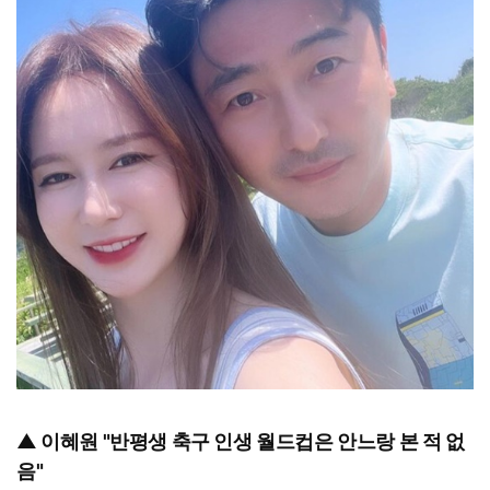
▲ 이혜원 "반평생 축구 인생 월드컵은 안느랑 본 적 없
음"