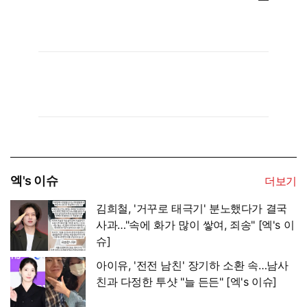
엑's 이슈
더보기
김희철, '거꾸로 태극기' 분노했다가 결국
사과…"속에 화가 많이 쌓여, 죄송" [엑's 이
슈]
아이유, '전전 남친' 장기하 소환 속…남사
친과 다정한 투샷 "늘 든든" [엑's 이슈]