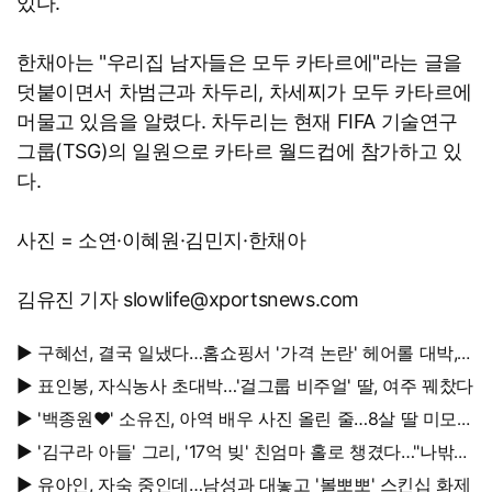
있다.
한채아는 "우리집 남자들은 모두 카타르에"라는 글을
덧붙이면서 차범근과 차두리, 차세찌가 모두 카타르에
머물고 있음을 알렸다. 차두리는 현재 FIFA 기술연구
그룹(TSG)의 일원으로 카타르 월드컵에 참가하고 있
다.
사진 = 소연·이혜원·김민지·한채아
김유진 기자 slowlife@xportsnews.com
▶ 구혜선, 결국 일냈다…홈쇼핑서 '가격 논란' 헤어롤 대박,
무려 '3만 장' 돌파
▶ 표인봉, 자식농사 초대박…'걸그룹 비주얼' 딸, 여주 꿰찼다
▶ '백종원♥' 소유진, 아역 배우 사진 올린 줄…8살 딸 미모
대박, 연예인 시켜도 되겠어
▶ '김구라 아들' 그리, '17억 빚' 친엄마 홀로 챙겼다…"나밖에
없어, 연락 꾸준히 하는 중"
▶ 유아인, 자숙 중인데…남성과 대놓고 '볼뽀뽀' 스킨십 화제