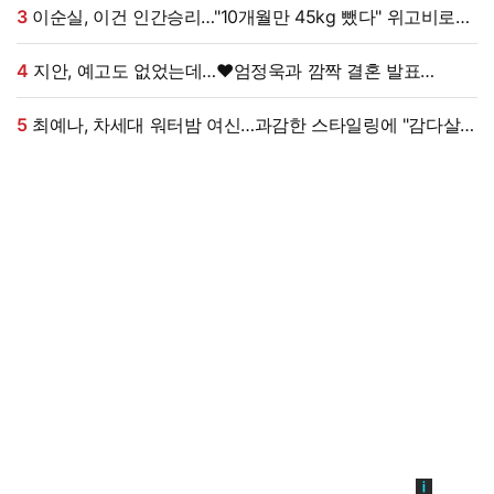
3
이순실, 이건 인간승리…"10개월만 45kg 뺐다" 위고비로
대박, 몰라보게 달라졌다 (동치미쇼)
4
지안, 예고도 없었는데…♥엄정욱과 깜짝 결혼 발표
"짧지만 깊은 연애, 확신 들었다" [전문]
5
최예나, 차세대 워터밤 여신…과감한 스타일링에 "감다살"
반응 폭발