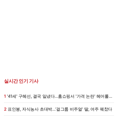
실시간 인기 기사
1
'41세' 구혜선, 결국 일냈다…홈쇼핑서 '가격 논란' 헤어롤
대박, 무려 '3만 장' 돌파 [엑's 이슈]
2
표인봉, 자식농사 초대박…'걸그룹 비주얼' 딸, 여주 꿰찼다