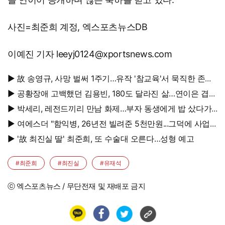
사진=최준희 계정, 엑스포츠뉴스DB
이예진 기자 leeyj0124@xportsnews.com
▶ 故 송영규, 사망 벌써 1주기…유작 '참교육'서 묵직한 존재
감
▶ 공황장애 고백했던 김용빈, 180도 달라진 삶…연이은 겹경
사
▶ 박세리, 레전드끼리 만남 화제…부자 동생에게 밥 샀다가
'반전'
▶ 여에스더 "함익병, 26년전 빌려준 5천만원...그덕에 사업
시작"
▶ '故 최진실 딸' 최준희, 또 수술대 오른다…성형 예고
#최준희
#최진실
#유재석
ⓒ 엑스포츠뉴스 / 무단전재 및 재배포 금지