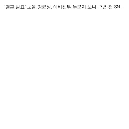
'결혼 발표' 노을 강균성, 예비신부 누군지 보니…7년 전 SNS
흔적까지 '깜짝'