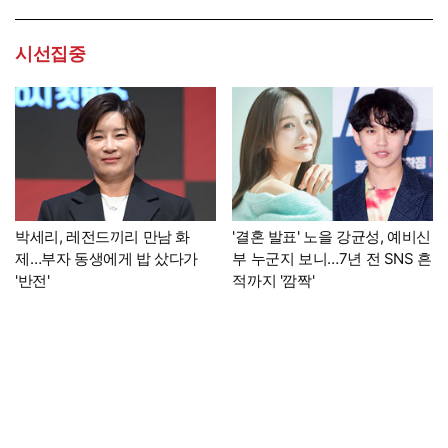
시선집중
박세리, 레전드끼리 만남 화
'결혼 발표' 노을 강균성, 예비신
제…부자 동생에게 밥 샀다가
부 누군지 보니…7년 전 SNS 흔
'반전'
적까지 '깜짝'