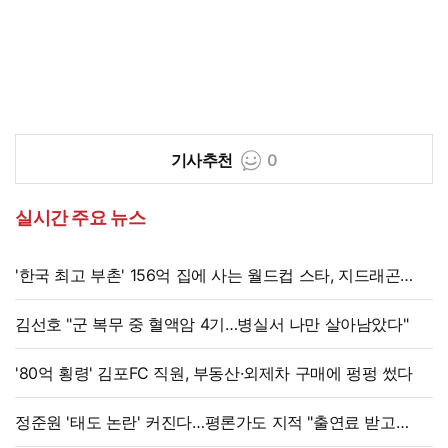
기사추천
0
실시간 주요 뉴스
'한국 최고 부촌' 156억 집에 사는 월드컵 스타, 지드래곤
·BTS와 이웃
김선호 "군 복무 중 혈액암 4기…병실서 나만 살아남았다"
'80억 횡령' 김포FC 직원, 부동산·외제차 구매에 펑펑 썼다
정준원 '태도 논란' 커진다…평론가도 지적 "출연료 받고
그래서는 안 돼"