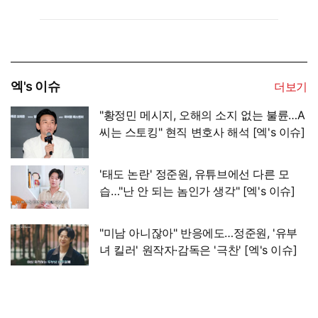
엑's 이슈
더보기
"황정민 메시지, 오해의 소지 없는 불륜…A
씨는 스토킹" 현직 변호사 해석 [엑's 이슈]
'태도 논란' 정준원, 유튜브에선 다른 모
습…"난 안 되는 놈인가 생각" [엑's 이슈]
"미남 아니잖아" 반응에도…정준원, '유부
녀 킬러' 원작자·감독은 '극찬' [엑's 이슈]