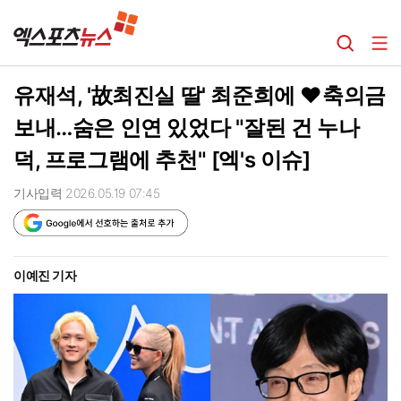
유재석, '故최진실 딸' 최준희에 ♥축의금
보내…숨은 인연 있었다 "잘된 건 누나
덕, 프로그램에 추천" [엑's 이슈]
기사입력 2026.05.19 07:45
이예진 기자