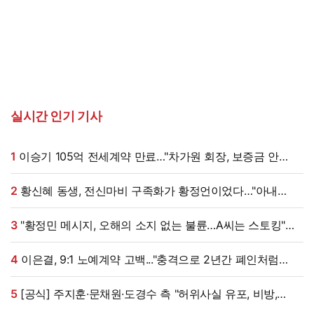
실시간 인기 기사
1
이승기 105억 전세계약 만료…"차가원 회장, 보증금 안
주면 법적 조치"
2
황신혜 동생, 전신마비 구족화가 황정언이었다…"아내
고마워" (같이 삽시다)
3
"황정민 메시지, 오해의 소지 없는 불륜…A씨는 스토킹"
현직 변호사 해석 [엑's 이슈]
4
이은결, 9:1 노예계약 고백..."충격으로 2년간 폐인처럼
지내" (유퀴즈)
5
[공식] 주지훈·문채원·도경수 측 "허위사실 유포, 비방,
성희롱 강경 대응"