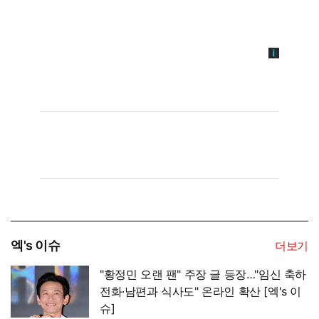
엑's 이슈
더보기
"황정민 오랜 팬" 주장 글 등장…"임신 축하
전화·남편과 식사도" 온라인 확산 [엑's 이
슈]