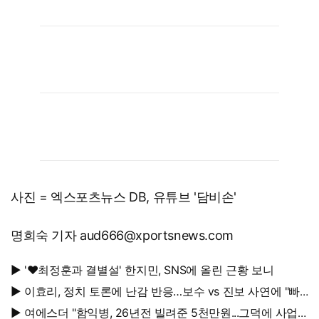
사진 = 엑스포츠뉴스 DB, 유튜브 '담비손'
명희숙 기자 aud666@xportsnews.com
▶ '♥최정훈과 결별설' 한지민, SNS에 올린 근황 보니
▶ 이효리, 정치 토론에 난감 반응…보수 vs 진보 사연에 "빠
지면 안 될까요?"
▶ 여에스더 "함익병, 26년전 빌려준 5천만원...그덕에 사업