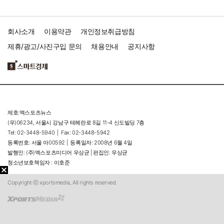
회사소개
이용약관
개인정보취급방침
제휴/광고/사진구입 문의
채용안내
공지사항
제호:엑스포츠뉴스
(우)06234, 서울시 강남구 테헤란로 8길 11-4 신도빌딩 7층
Tel: 02-3448-5940 |
Fax: 02-3448-5942
등록번호: 서울 아00592 |
등록일자: 2008년 6월 4일
발행인: (주)엑스포츠미디어 우상균 | 편집인: 우상균
청소년보호책임자 : 이호준
Copyright ⓒ xportsmedia, All rights reserved.