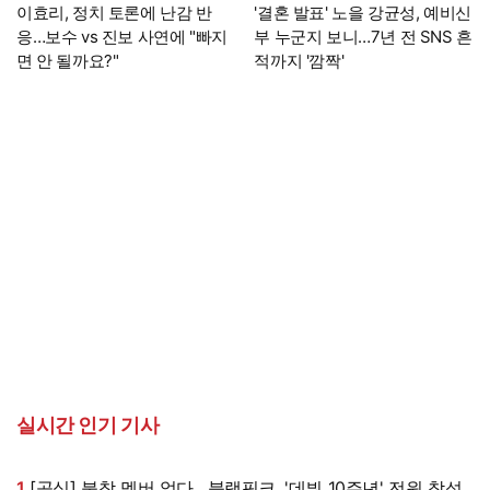
이효리, 정치 토론에 난감 반
'결혼 발표' 노을 강균성, 예비신
응…보수 vs 진보 사연에 "빠지
부 누군지 보니…7년 전 SNS 흔
면 안 될까요?"
적까지 '깜짝'
실시간 인기 기사
1
[공식] 불참 멤버 없다…블랙핑크, '데뷔 10주년' 전원 참석