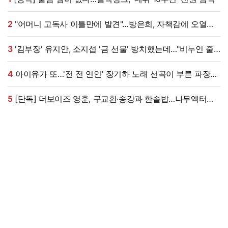
2
"어머니 고독사 이틀만에 발견"…방은희, 자책감에 오열
(특종세상)[전일야화]
3
'김부장' 유지안, 소지섭 '금 선물' 방치했는데…"비누인 줄,
엄마가 알아봐" (원마이크)
4
아이유가 또…'전 전 연인' 장기하 노래 선곡이 부른 파장
[엑's 이슈]
5
[단독] 더보이즈 영훈, 구교환·송강과 한솥밥…나무엑터스
전속계약