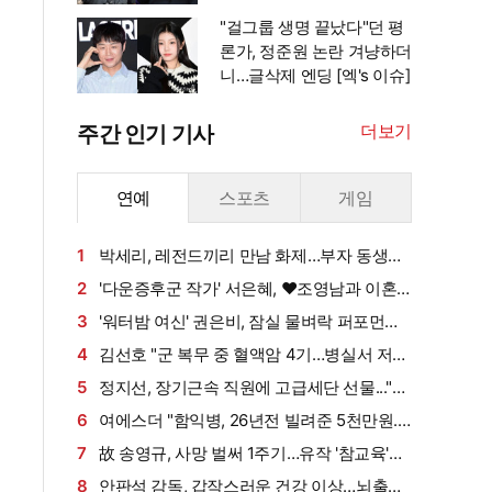
"걸그룹 생명 끝났다"던 평
론가, 정준원 논란 겨냥하더
니…글삭제 엔딩 [엑's 이슈]
더보기
주간 인기 기사
연예
스포츠
게임
1
박세리, 레전드끼리 만남 화제…부자 동생에
게 밥 샀다가 '반전'
2
'다운증후군 작가' 서은혜, ♥조영남과 이혼
설 확산에 결국 입 열었다
3
'워터밤 여신' 권은비, 잠실 물벼락 퍼포먼스
'후끈'…두산 승리요정 등극
4
김선호 "군 복무 중 혈액암 4기…병실서 저만
살아남았다" (내 남은 연애)
5
정지선, 장기근속 직원에 고급세단 선물..."차
부담되면 명품백도 가능" (사당귀)[전일야화]
6
여에스더 "함익병, 26년전 빌려준 5천만원...
그덕에 사업 시작" (동상이몽2)[종합]
7
故 송영규, 사망 벌써 1주기…유작 '참교육'서
묵직한 존재감
8
안판석 감독, 갑작스러운 건강 이상…뇌출혈