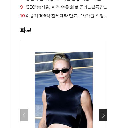
로 쓰러져
9
'CEO' 송지효, 파격 속옷 화보 공개…볼륨감·
라인 모두 '퍼펙트'
10
이승기 105억 전세계약 만료…"차가원 회장,
보증금 안 주면 법적 조치"
화보