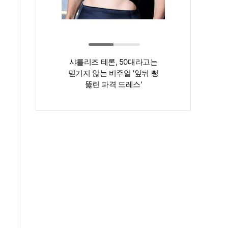
샤를리즈 테론, 50대라고는
‘인간 명화’ 김지
믿기지 않는 비주얼 '앞뒤 뻥
존재감은 확실…
뚫린 파격 드레스'