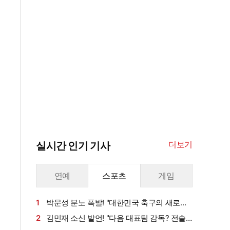
더보기
실시간 인기 기사
연예
스포츠
게임
1
박문성 분노 폭발! "대한민국 축구의 새로운
헬게이트"…축구협회 심판 성접대 보도에 화났
2
김민재 소신 발언! "다음 대표팀 감독? 전술