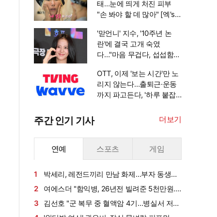
태…눈에 띄게 처진 피부
"손 봐야 할 데 많아" [엑's
이슈]
'맏언니' 지수, '10주년 논
란'에 결국 고개 숙였
다…"마음 무겁다, 섭섭함
안겨" [엑's 이슈]
OTT, 이제 '보는 시간'만 노
리지 않는다…출퇴근·운동
까지 파고든다, '하루 붙잡
기' 경쟁 [엑's 초점]
더보기
주간 인기 기사
연예
스포츠
게임
1
박세리, 레전드끼리 만남 화제…부자 동생에
게 밥 샀다가 '반전'
2
여에스더 "함익병, 26년전 빌려준 5천만원...
그덕에 사업 시작" (동상이몽2)[종합]
3
김선호 "군 복무 중 혈액암 4기…병실서 저만