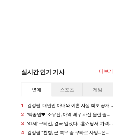
더보기
실시간 인기 기사
연예
스포츠
게임
1
김정렬, 대만인 아내와 이혼 사실 최초 공개
"별거만 13년" (데이앤나잇)
2
'백종원♥' 소유진, 아역 배우 사진 올린 줄…8
살 딸 미모 대박, 연예인 시켜도 되겠어 [★해시
3
'41세' 구혜선, 결국 일냈다…홈쇼핑서 '가격
태그]
논란' 헤어롤 대박, 무려 '3만 장' 돌파 [엑's 이슈]
4
김정렬 "친형, 군 복무 중 구타로 사망...은폐"