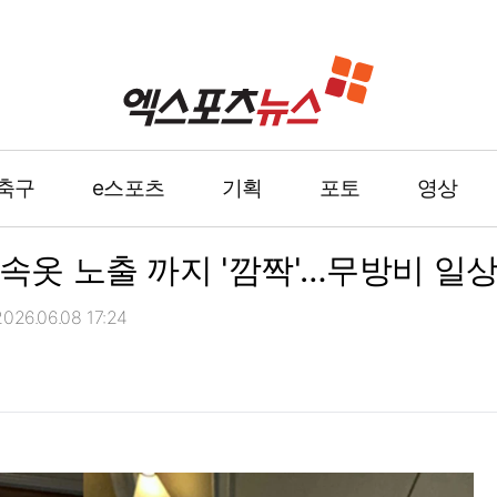
축구
e스포츠
기획
포토
영상
 속옷 노출 까지 '깜짝'…무방비 일
26.06.08 17:24