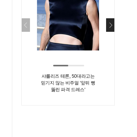
샤를리즈 테론, 50대라고는
‘인간 명화’ 김지
믿기지 않는 비주얼 '앞뒤 뻥
존재감은 확실…
뚫린 파격 드레스'