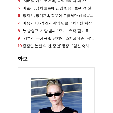
살아남았다" (내 남은 연애)
4
'워터밤 여신' 권은비, 잠실 물벼락 퍼포먼스
'후끈'…두산 승리요정 등극
5
이효리, 정치 토론에 난감 반응…보수 vs 진
보 사연에 "빠지면 안 될까요?"
6
정지선, 장기근속 직원에 고급세단 선물..."차
부담되면 명품백도 가능" (사당귀)[전일야화]
7
이승기 105억 전세계약 만료…"차가원 회장,
보증금 안 주면 법적 조치"
8
故 송영규, 사망 벌써 1주기…유작 '참교육'서
묵직한 존재감
9
'김부장' 주상욱 딸 유지안, 소지섭이 준 '금'
방치했다…"비누인 줄"
10
황정민 논란 속 '팬 증언' 등장…“임신 축하 전
화·남편과 식사도”
화보