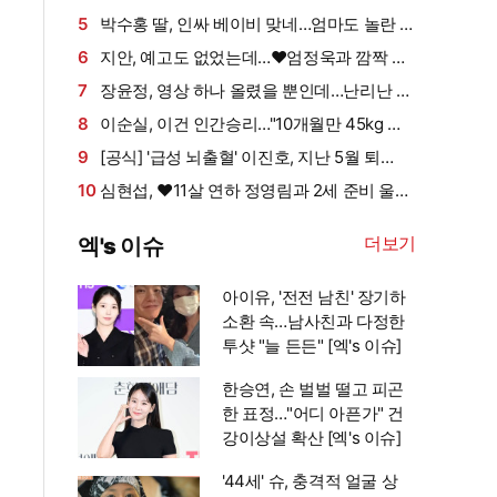
안타까운 가족사 (데이앤나잇)[전일야화]
5
박수홍 딸, 인싸 베이비 맞네…엄마도 놀란 친
화력 "인생 N회차"
6
지안, 예고도 없었는데…♥엄정욱과 깜짝 결
혼 발표 "짧지만 깊은 연애, 확신 들었다" [전문]
7
장윤정, 영상 하나 올렸을 뿐인데…난리난 반
응, 누리꾼들 "더 예뻐졌네요" 술렁 [★해시태
8
이순실, 이건 인간승리…"10개월만 45kg 뺐
그]
다" 위고비로 대박, 몰라보게 달라졌다 (동치미
9
[공식] '급성 뇌출혈' 이진호, 지난 5월 퇴
쇼)
원…"현재 안정 취하는 중"
10
심현섭, ♥11살 연하 정영림과 2세 준비 울상
"하루에 8번 하다 기절" (동치미)
더보기
엑's 이슈
아이유, '전전 남친' 장기하
소환 속…남사친과 다정한
투샷 "늘 든든" [엑's 이슈]
한승연, 손 벌벌 떨고 피곤
한 표정…"어디 아픈가" 건
강이상설 확산 [엑's 이슈]
'44세' 슈, 충격적 얼굴 상