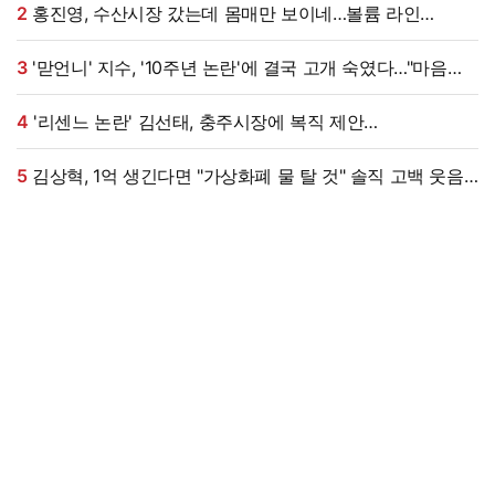
2
홍진영, 수산시장 갔는데 몸매만 보이네…볼륨 라인
'시선강탈'
3
'맏언니' 지수, '10주년 논란'에 결국 고개 숙였다…"마음
무겁다, 섭섭함 안겨" [엑's 이슈]
4
'리센느 논란' 김선태, 충주시장에 복직 제안
받았다…"돌아올 생각 있냐" 수척 근황까지 [엑's 이슈]
5
김상혁, 1억 생긴다면 "가상화폐 물 탈 것" 솔직 고백 웃음
(신랑수업2)