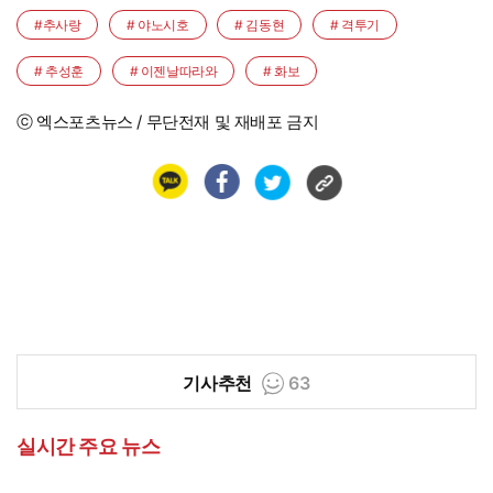
시작"
#추사랑
# 야노시호
# 김동현
# 격투기
# 추성훈
# 이젠날따라와
# 화보
ⓒ 엑스포츠뉴스 / 무단전재 및 재배포 금지
기사추천
63
실시간 주요 뉴스