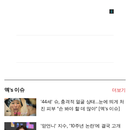
엑's 이슈
더보기
'44세' 슈, 충격적 얼굴 상태…눈에 띄게 처
진 피부 "손 봐야 할 데 많아" [엑's 이슈]
'맏언니' 지수, '10주년 논란'에 결국 고개