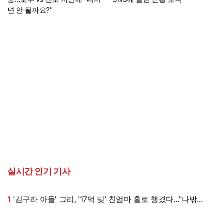
면 안 될까요?"
실시간 인기 기사
1
'김구라 아들' 그리, '17억 빚' 친엄마 홀로 챙겼다…"나밖에
없어, 연락 꾸준히 하는 중"