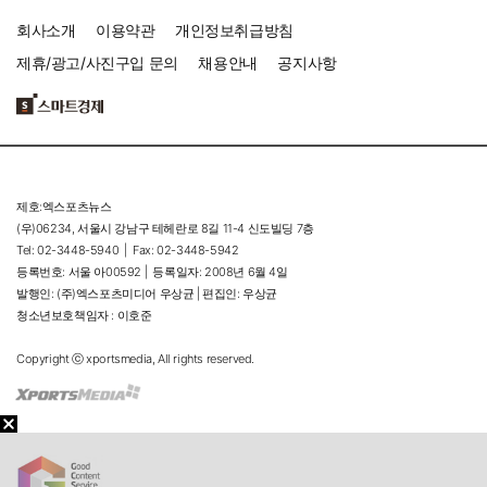
회사소개
이용약관
개인정보취급방침
제휴/광고/사진구입 문의
채용안내
공지사항
제호:엑스포츠뉴스
(우)06234, 서울시 강남구 테헤란로 8길 11-4 신도빌딩 7층
Tel: 02-3448-5940 |
Fax: 02-3448-5942
등록번호: 서울 아00592 |
등록일자: 2008년 6월 4일
발행인: (주)엑스포츠미디어 우상균 | 편집인: 우상균
청소년보호책임자 : 이호준
Copyright ⓒ xportsmedia, All rights reserved.