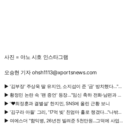
사진 = 야노 시호 인스타그램
오승현 기자 ohsh1113@xportsnews.com
▶ '김부장' 주상욱 딸 유지안, 소지섭이 준 '금' 방치했다…"비
누인 줄"
▶ 황정민 논란 속 '팬 증언' 등장…“임신 축하 전화·남편과 식
사도”
▶ '♥최정훈과 결별설' 한지민, SNS에 올린 근황 보니
▶ '김구라 아들' 그리, '17억 빚' 친엄마 홀로 챙겼다…"나밖에
없어, 연락 꾸준히 하는 중"
▶ 여에스더 "함익병, 26년전 빌려준 5천만원...그덕에 사업