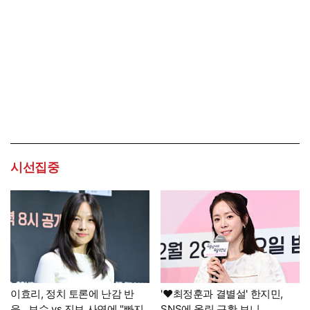
시선집중
이효리, 정치 토론에 난감 반
'♥최정훈과 결별설' 한지민,
응…보수 vs 진보 사연에 "빠지
SNS에 올린 근황 보니