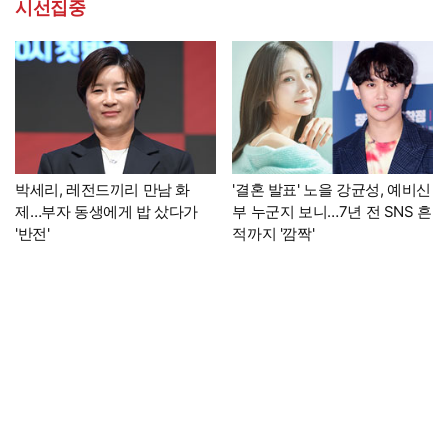
시선집중
박세리, 레전드끼리 만남 화
'결혼 발표' 노을 강균성, 예비신
제…부자 동생에게 밥 샀다가
부 누군지 보니…7년 전 SNS 흔
'반전'
적까지 '깜짝'