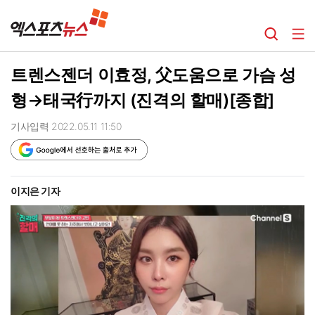
트렌스젠더 이효정, 父도움으로 가슴 성
형→태국行까지 (진격의 할매)[종합]
기사입력 2022.05.11 11:50
이지은 기자