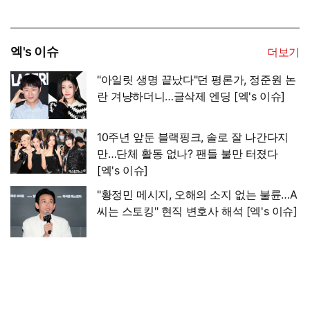
엑's 이슈
더보기
"아일릿 생명 끝났다"던 평론가, 정준원 논
란 겨냥하더니…글삭제 엔딩 [엑's 이슈]
10주년 앞둔 블랙핑크, 솔로 잘 나간다지
만…단체 활동 없나? 팬들 불만 터졌다
[엑's 이슈]
"황정민 메시지, 오해의 소지 없는 불륜…A
씨는 스토킹" 현직 변호사 해석 [엑's 이슈]