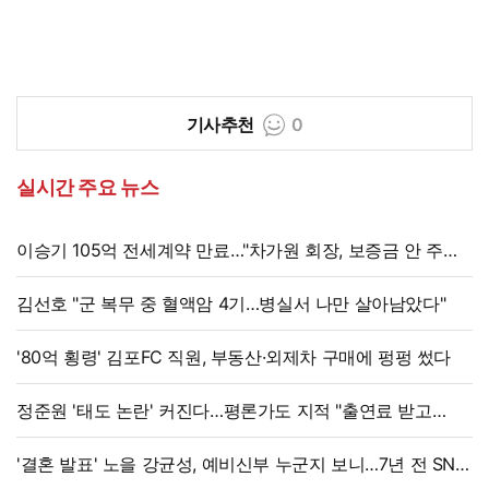
기사추천
0
실시간 주요 뉴스
이승기 105억 전세계약 만료…"차가원 회장, 보증금 안 주면
법적 조치"
김선호 "군 복무 중 혈액암 4기…병실서 나만 살아남았다"
'80억 횡령' 김포FC 직원, 부동산·외제차 구매에 펑펑 썼다
정준원 '태도 논란' 커진다…평론가도 지적 "출연료 받고
그래서는 안 돼"
'결혼 발표' 노을 강균성, 예비신부 누군지 보니…7년 전 SNS