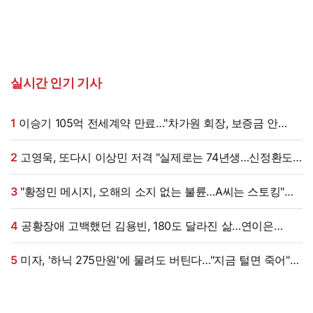
실시간 인기 기사
1
이승기 105억 전세계약 만료…"차가원 회장, 보증금 안
주면 법적 조치"
2
고영욱, 또다시 이상민 저격 "실제로는 74년생…신정환도
나중에 알고 욕해"
3
"황정민 메시지, 오해의 소지 없는 불륜…A씨는 스토킹"
현직 변호사 해석 [엑's 이슈]
4
공황장애 고백했던 김용빈, 180도 달라진 삶…연이은
겹경사
5
미자, '하닉 275만원'에 물려도 버틴다…"지금 털면 죽어"
씁쓸 (미자네)