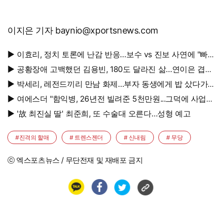
이지은 기자 baynio@xportsnews.com
▶ 이효리, 정치 토론에 난감 반응…보수 vs 진보 사연에 "빠
지면 안 될까요?"
▶ 공황장애 고백했던 김용빈, 180도 달라진 삶…연이은 겹경
사
▶ 박세리, 레전드끼리 만남 화제…부자 동생에게 밥 샀다가
'반전'
▶ 여에스더 "함익병, 26년전 빌려준 5천만원...그덕에 사업
시작"
▶ '故 최진실 딸' 최준희, 또 수술대 오른다…성형 예고
#진격의 할매
# 트렌스젠더
# 신내림
# 무당
ⓒ 엑스포츠뉴스 / 무단전재 및 재배포 금지