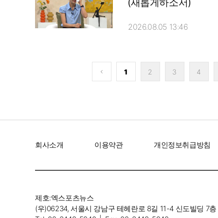
(새롭게하소서)
2026.08.05 13:46
'55세 자
헤어스
1
2
3
4
회사소개
이용약관
개인정보취급방침
제호:엑스포츠뉴스
(우)06234, 서울시 강남구 테헤란로 8길 11-4 신도빌딩 7층