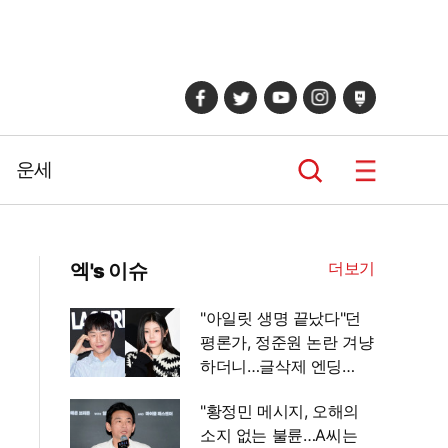
운세
더보기
엑's 이슈
"아일릿 생명 끝났다"던
평론가, 정준원 논란 겨냥
하더니…글삭제 엔딩
[엑's 이슈]
"황정민 메시지, 오해의
소지 없는 불륜…A씨는