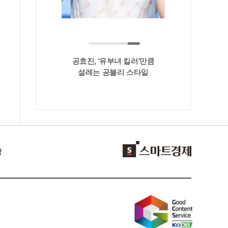
리 끝판왕' 김혜수,
공효진, ‘유부녀 킬러’만큼
도 몸매도 확
설레는 공블리 스타일
라졌다!
항