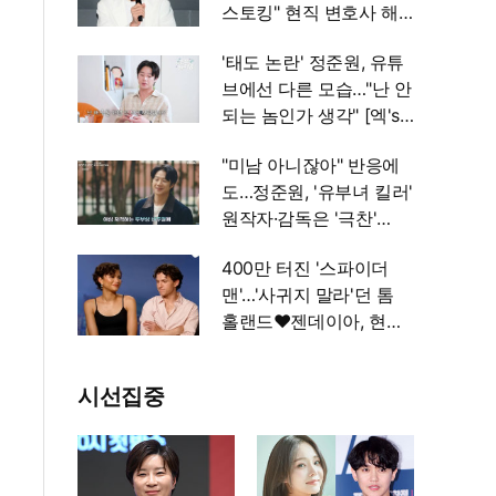
스토킹" 현직 변호사 해
석 [엑's 이슈]
'태도 논란' 정준원, 유튜
브에선 다른 모습…"난 안
되는 놈인가 생각" [엑's
이슈]
"미남 아니잖아" 반응에
도…정준원, '유부녀 킬러'
원작자·감독은 '극찬'
[엑's 이슈]
400만 터진 '스파이더
맨'…'사귀지 말라'던 톰
홀랜드♥젠데이아, 현실
에선 부부됐다 [엑's 이
슈]
시선집중