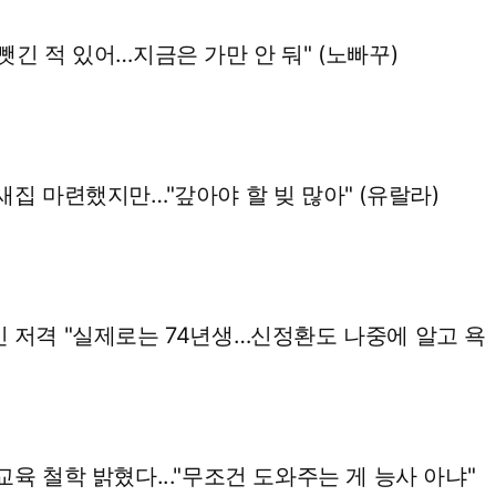
뺏긴 적 있어…지금은 가만 안 둬" (노빠꾸)
새집 마련했지만…"갚아야 할 빚 많아" (유랄라)
민 저격 "실제로는 74년생…신정환도 나중에 알고 욕
교육 철학 밝혔다..."무조건 도와주는 게 능사 아냐"