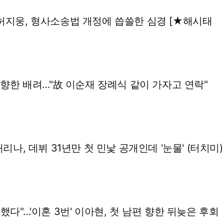
…허지웅, 형사소송법 개정에 씁쓸한 심경 [★해시태
음 향한 배려…"故 이순재 장례식 같이 가자고 연락"
채리나, 데뷔 31년만 첫 민낯 공개인데 '눈물' (터치미)
했다"…'이혼 3번' 이아현, 첫 남편 향한 뒤늦은 후회