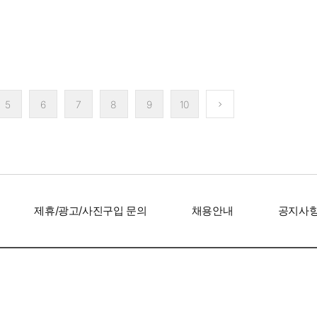
기관리 끝판왕' 김혜수,
공효진, ‘유부녀 킬러’만큼
'55세 자기관
타일도 몸매도 확
설레는 공블리 스타일
헤어스타일
5
6
7
8
9
10
달라졌다!
달
제휴/광고/사진구입 문의
채용안내
공지사