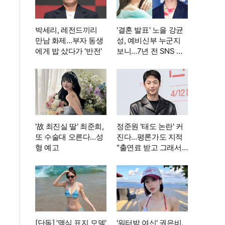
박세리, 레전드끼리
'결혼 발표' 노을 강균
만남 화제…부자 동생
성, 예비신부 누군지
에게 밥 샀다가 '반전'
보니…7년 전 SNS 흔
적까지 '깜짝'
'故 최진실 딸' 최준희,
정준원 '태도 논란' 커
또 수술대 오른다…성
진다…평론가도 지적
형 예고
"출연료 받고 그래서
는 안 돼"
[단독] '맥심 표지 모델'
'워터밤 여신' 권은비,