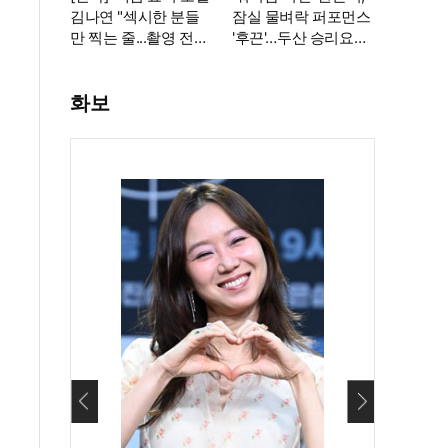
김나연 "섹시한 분들
잠실 물벼락 퍼포먼스
만 찍는 줄...촬영 전날
'후끈'…두산 승리요정
도 곱창"
등극
화보