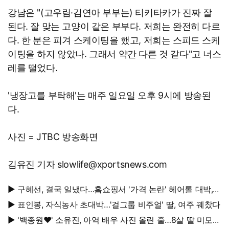
강남은 "(고우림·김연아 부부는) 티키타카가 진짜 잘
된다. 잘 맞는 고양이 같은 부부다. 저희는 완전히 다르
다. 한 분은 피겨 스케이팅을 했고, 저희는 스피드 스케
이팅을 하지 않았나. 그래서 약간 다른 것 같다"고 너스
레를 떨었다.
'냉장고를 부탁해'는 매주 일요일 오후 9시에 방송된
다.
사진 = JTBC 방송화면
김유진 기자 slowlife@xportsnews.com
▶ 구혜선, 결국 일냈다…홈쇼핑서 '가격 논란' 헤어롤 대박,
무려 '3만 장' 돌파
▶ 표인봉, 자식농사 초대박…'걸그룹 비주얼' 딸, 여주 꿰찼다
▶ '백종원♥' 소유진, 아역 배우 사진 올린 줄…8살 딸 미모