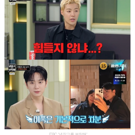
JTBC '냉장고를 부탁해'