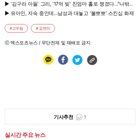
대박, 연예인 시켜도 되겠어
▶ '김구라 아들' 그리, '17억 빚' 친엄마 홀로 챙겼다…"나밖에
없어, 연락 꾸준히 하는 중"
▶ 유아인, 자숙 중인데…남성과 대놓고 '볼뽀뽀' 스킨십 화제
#고우림
# 김연아
ⓒ 엑스포츠뉴스 / 무단전재 및 재배포 금지
기사추천
1
실시간 주요 뉴스