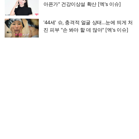
아픈가" 건강이상설 확산 [엑's 이슈]
'44세' 슈, 충격적 얼굴 상태…눈에 띄게 처
진 피부 "손 봐야 할 데 많아" [엑's 이슈]