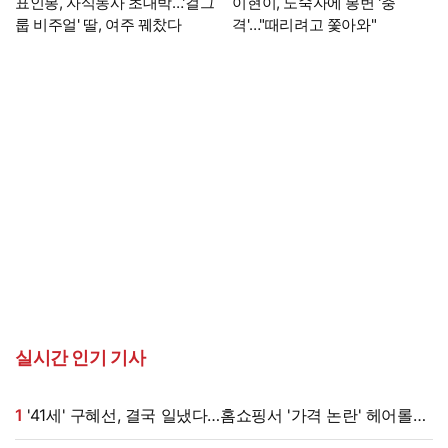
표인봉, 자식농사 초대박…'걸그
이현이, 노숙자에 봉변 '충
룹 비주얼' 딸, 여주 꿰찼다
격'…"때리려고 쫓아와"
실시간 인기 기사
1
'41세' 구혜선, 결국 일냈다…홈쇼핑서 '가격 논란' 헤어롤
대박, 무려 '3만 장' 돌파 [엑's 이슈]