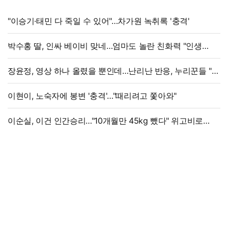
"이승기·태민 다 죽일 수 있어"…차가원 녹취록 '충격'
박수홍 딸, 인싸 베이비 맞네…엄마도 놀란 친화력 "인생
N회차"
장윤정, 영상 하나 올렸을 뿐인데…난리난 반응, 누리꾼들 "더
예뻐졌네요" 술렁
이현이, 노숙자에 봉변 '충격'…"때리려고 쫓아와"
이순실, 이건 인간승리…"10개월만 45kg 뺐다" 위고비로
대박, 몰라보게 달라졌다