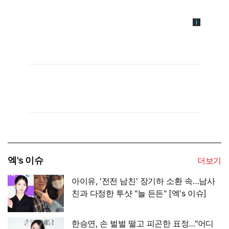
엑's 이슈
더보기
아이유, '전전 남친' 장기하 소환 속…남사
친과 다정한 투샷 "늘 든든" [엑's 이슈]
한승연, 손 벌벌 떨고 피곤한 표정…"어디