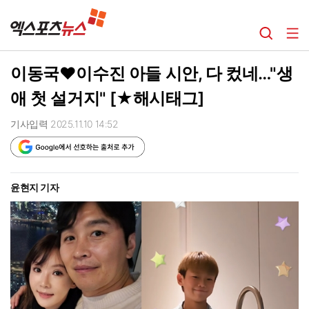
이동국♥이수진 아들 시안, 다 컸네…"생
애 첫 설거지" [★해시태그]
기사입력 2025.11.10 14:52
윤현지 기자