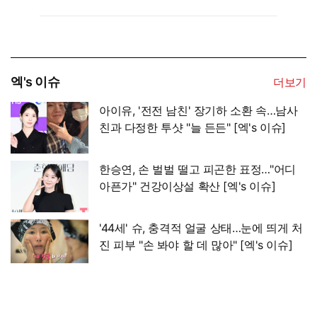
엑's 이슈
더보기
아이유, '전전 남친' 장기하 소환 속…남사
친과 다정한 투샷 "늘 든든" [엑's 이슈]
한승연, 손 벌벌 떨고 피곤한 표정…"어디
아픈가" 건강이상설 확산 [엑's 이슈]
'44세' 슈, 충격적 얼굴 상태…눈에 띄게 처
진 피부 "손 봐야 할 데 많아" [엑's 이슈]