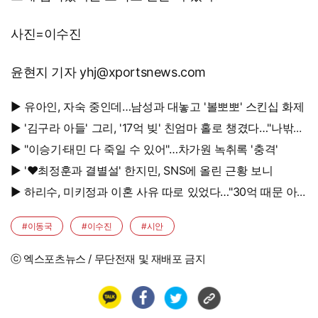
사진=이수진
윤현지 기자 yhj@xportsnews.com
▶ 유아인, 자숙 중인데…남성과 대놓고 '볼뽀뽀' 스킨십 화제
▶ '김구라 아들' 그리, '17억 빚' 친엄마 홀로 챙겼다…"나밖에
없어, 연락 꾸준히 하는 중"
▶ "이승기·태민 다 죽일 수 있어"…차가원 녹취록 '충격'
▶ '♥최정훈과 결별설' 한지민, SNS에 올린 근황 보니
▶ 하리수, 미키정과 이혼 사유 따로 있었다…"30억 때문 아
냐"
#이동국
#이수진
#시안
ⓒ 엑스포츠뉴스 / 무단전재 및 재배포 금지