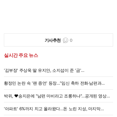
기사추천
0
실시간 주요 뉴스
'김부장' 주상욱 딸 유지안, 소지섭이 준 '금'
방치했다…"비누인 줄"
황정민 논란 속 '팬 증언' 등장…“임신 축하 전화·남편과
식사도”
박위, ♥송지은에 "남편 마비라고 조롱하냐"…공개된 영상
보니
'아파트' 6%까지 치고 올라왔다…돈 노린 지성, 마지막
선택은