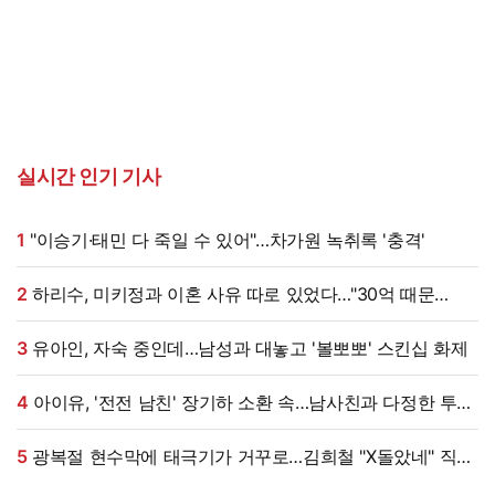
실시간 인기 기사
1
"이승기·태민 다 죽일 수 있어"…차가원 녹취록 '충격'
2
하리수, 미키정과 이혼 사유 따로 있었다…"30억 때문
아냐"
3
유아인, 자숙 중인데…남성과 대놓고 '볼뽀뽀' 스킨십 화제
4
아이유, '전전 남친' 장기하 소환 속…남사친과 다정한 투샷
"늘 든든" [엑's 이슈]
5
광복절 현수막에 태극기가 거꾸로…김희철 "X돌았네" 직접
댓글까지 남겼다