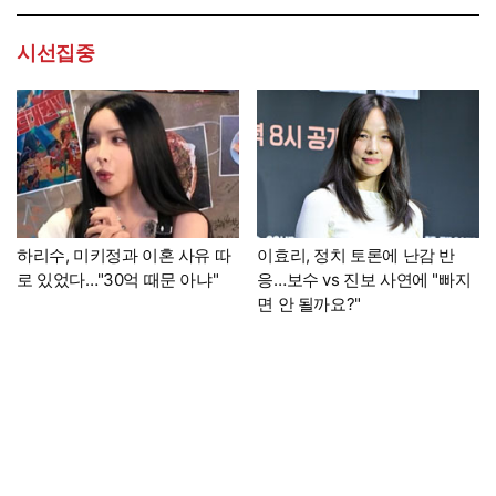
시선집중
하리수, 미키정과 이혼 사유 따
이효리, 정치 토론에 난감 반
로 있었다…"30억 때문 아냐"
응…보수 vs 진보 사연에 "빠지
면 안 될까요?"