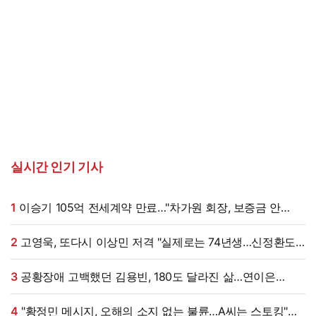
실시간 인기 기사
1
이승기 105억 전세계약 만료…"차가원 회장, 보증금 안
주면 법적 조치"
2
고영욱, 또다시 이상민 저격 "실제로는 74년생…신정환도
나중에 알고 욕해"
3
공황장애 고백했던 김용빈, 180도 달라진 삶…연이은
겹경사
4
"황정민 메시지, 오해의 소지 없는 불륜…A씨는 스토킹"