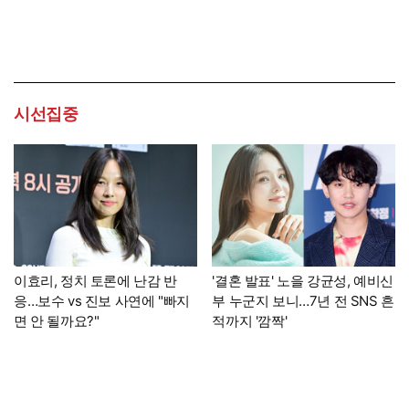
시선집중
이효리, 정치 토론에 난감 반
'결혼 발표' 노을 강균성, 예비신
응…보수 vs 진보 사연에 "빠지
부 누군지 보니…7년 전 SNS 흔
면 안 될까요?"
적까지 '깜짝'