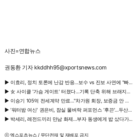
사진=연합뉴스
권동환 기자 kkddhh95@xportsnews.com
▶ 이효리, 정치 토론에 난감 반응…보수 vs 진보 사연에 "빠
지면 안 될까요?"
▶ 女 사이클 '가슴 게이트' 터졌다…기록 단축 위해 브래지어
에 솜 넣는다?
▶ 이승기 105억 전세계약 만료…"차가원 회장, 보증금 안 주
면 법적 조치"
▶ '워터밤 여신' 권은비, 잠실 물벼락 퍼포먼스 '후끈'…두산
승리요정 등극
▶ 박세리, 레전드끼리 만남 화제…부자 동생에게 밥 샀다가
'반전'
ⓒ 엑스포츠뉴스 / 무단전재 및 재배포 금지