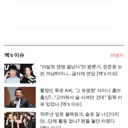
엑's 이슈
더보기
"아일릿 생명 끝났다"던 평론가, 정준원 논
란 겨냥하더니…글삭제 엔딩 [엑's 이슈]
황정민 폭로 A씨, '그 유명한' 샤이니 홈마
출신?…"고마워서 술 사려던 건데" 침묵 이
유 있었나 [엑's 이슈]
10주년 앞둔 블랙핑크, 솔로 잘 나간다지
만…단체 활동 없나? 팬들 불만 터졌다
[엑's 이슈]