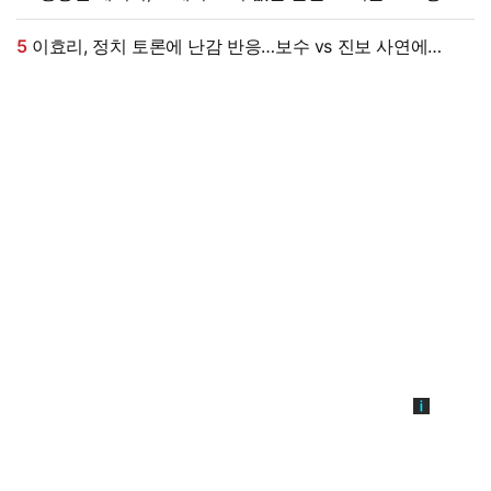
현직 변호사 해석 [엑's 이슈]
5
이효리, 정치 토론에 난감 반응…보수 vs 진보 사연에
"빠지면 안 될까요?"