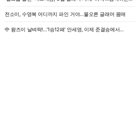
라인
전소미, 수영복 어디까지 파인 거야…물오른 글래머 몸매
中 왕즈이 날벼락!…'1승12패' 안세영, 이제 준결승에서
만난다→'3위 추락 후폭풍', 세계선수권 대진 확정