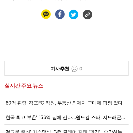
기사추천
0
실시간 주요 뉴스
'80억 횡령' 김포FC 직원, 부동산·외제차 구매에 펑펑 썼다
'한국 최고 부촌' 156억 집에 산다…월드컵 스타, 지드래곤
·BTS와 이웃
'걸그룹 출신' 미스맥심, G컵 글래머 자태 '파격'…숨막히는