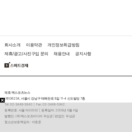
회사소개
이용약관
개인정보취급방침
제휴/광고/사진구입 문의
채용안내
공지사항
제호:엑스포츠뉴스
(우)06234, 서울시 강남구 테헤란로 8길 11-4 신도빌딩 7층
Tel: 02-3448-5940 |
Fax: 02-3448-5942
등록번호: 서울 아00592 |
등록일자: 2008년 6월 4일
발행인: (주)엑스포츠미디어 우상균 | 편집인: 우상균
청소년보호책임자 : 이호준