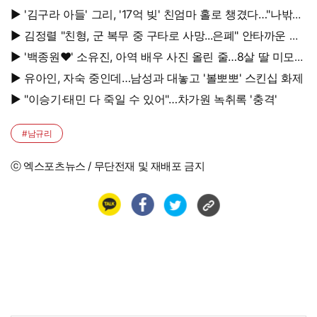
▶ '김구라 아들' 그리, '17억 빚' 친엄마 홀로 챙겼다…"나밖에
없어, 연락 꾸준히 하는 중"
▶ 김정렬 "친형, 군 복무 중 구타로 사망...은폐" 안타까운 가
족사
▶ '백종원♥' 소유진, 아역 배우 사진 올린 줄…8살 딸 미모
대박, 연예인 시켜도 되겠어
▶ 유아인, 자숙 중인데…남성과 대놓고 '볼뽀뽀' 스킨십 화제
▶ "이승기·태민 다 죽일 수 있어"…차가원 녹취록 '충격'
#남규리
ⓒ 엑스포츠뉴스 / 무단전재 및 재배포 금지