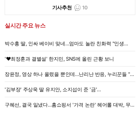
기사추천
10
실시간 주요 뉴스
박수홍 딸, 인싸 베이비 맞네…엄마도 놀란 친화력 "인생
N회차"
'♥최정훈과 결별설' 한지민, SNS에 올린 근황 보니
장윤정, 영상 하나 올렸을 뿐인데…난리난 반응, 누리꾼들 "더
예뻐졌네요" 술렁
'김부장' 주상욱 딸 유지안, 소지섭이 준 '금'
방치했다…"비누인 줄"
구혜선, 결국 일냈다…홈쇼핑서 '가격 논란' 헤어롤 대박, 무려
'3만 장' 돌파