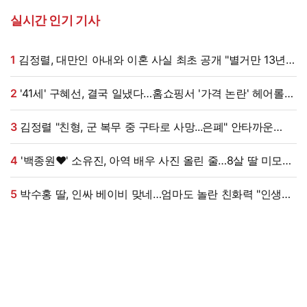
실시간 인기 기사
1
김정렬, 대만인 아내와 이혼 사실 최초 공개 "별거만 13년"
(데이앤나잇)
2
'41세' 구혜선, 결국 일냈다…홈쇼핑서 '가격 논란' 헤어롤
대박, 무려 '3만 장' 돌파 [엑's 이슈]
3
김정렬 "친형, 군 복무 중 구타로 사망...은폐" 안타까운
가족사 (데이앤나잇)[전일야화]
4
'백종원♥' 소유진, 아역 배우 사진 올린 줄…8살 딸 미모
대박, 연예인 시켜도 되겠어 [★해시태그]
5
박수홍 딸, 인싸 베이비 맞네…엄마도 놀란 친화력 "인생
N회차"