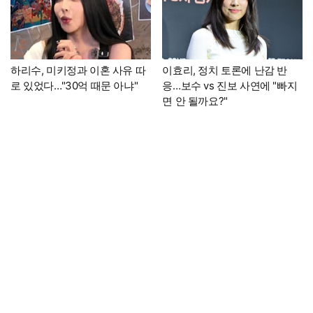
하리수, 미키정과 이혼 사유 따
이효리, 정치 토론에 난감 반
로 있었다…"30억 때문 아냐"
응…보수 vs 진보 사연에 "빠지
면 안 될까요?"