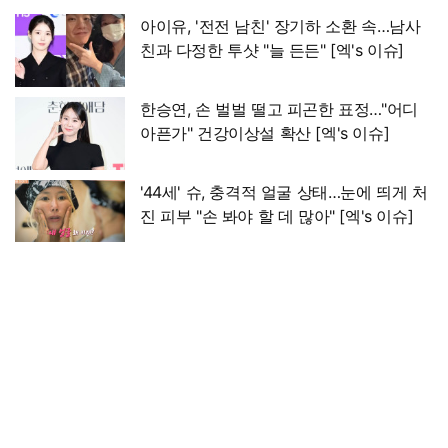
아이유, '전전 남친' 장기하 소환 속…남사
친과 다정한 투샷 "늘 든든" [엑's 이슈]
한승연, 손 벌벌 떨고 피곤한 표정…"어디
아픈가" 건강이상설 확산 [엑's 이슈]
'44세' 슈, 충격적 얼굴 상태…눈에 띄게 처
진 피부 "손 봐야 할 데 많아" [엑's 이슈]