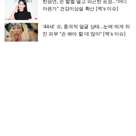
한승연, 손 벌벌 떨고 피곤한 표정…"어디
아픈가" 건강이상설 확산 [엑's 이슈]
'44세' 슈, 충격적 얼굴 상태…눈에 띄게 처
진 피부 "손 봐야 할 데 많아" [엑's 이슈]