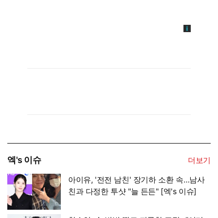
엑's 이슈
더보기
아이유, '전전 남친' 장기하 소환 속…남사
친과 다정한 투샷 "늘 든든" [엑's 이슈]