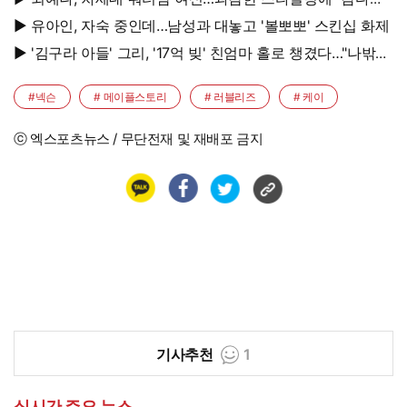
반응 폭발
▶ 유아인, 자숙 중인데…남성과 대놓고 '볼뽀뽀' 스킨십 화제
▶ '김구라 아들' 그리, '17억 빚' 친엄마 홀로 챙겼다…"나밖에
없어, 연락 꾸준히 하는 중"
#넥슨
# 메이플스토리
# 러블리즈
# 케이
ⓒ 엑스포츠뉴스 / 무단전재 및 재배포 금지
기사추천
1
실시간 주요 뉴스