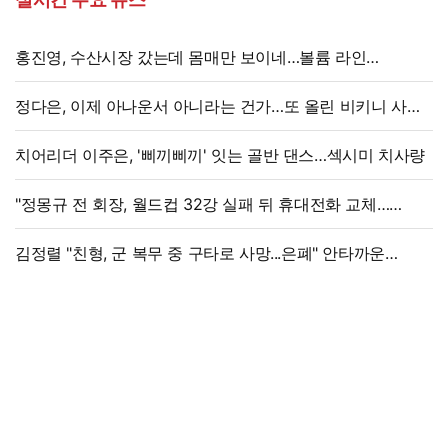
홍진영, 수산시장 갔는데 몸매만 보이네…볼륨 라인
'시선강탈'
정다은, 이제 아나운서 아니라는 건가…또 올린 비키니 사진,
과감 반전 매력
치어리더 이주은, '삐끼삐끼' 잇는 골반 댄스…섹시미 치사량
"정몽규 전 회장, 월드컵 32강 실패 뒤 휴대전화 교체…
출국금지 조치도"
김정렬 "친형, 군 복무 중 구타로 사망...은폐" 안타까운
가족사