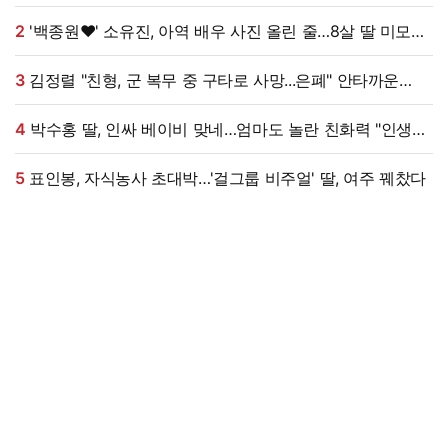
대박, 무려 '3만 장' 돌파 [엑's 이슈]
2
'백종원♥' 소유진, 아역 배우 사진 올린 줄…8살 딸 미모
대박, 연예인 시켜도 되겠어 [★해시태그]
3
김정렬 "친형, 군 복무 중 구타로 사망...은폐" 안타까운
가족사 (데이앤나잇)[전일야화]
4
박수홍 딸, 인싸 베이비 맞네…엄마도 놀란 친화력 "인생
N회차"
5
표인봉, 자식농사 초대박…'걸그룹 비주얼' 딸, 여주 꿰찼다