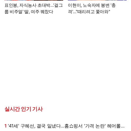
표인봉, 자식농사 초대박…'걸그
이현이, 노숙자에 봉변 '충
룹 비주얼' 딸, 여주 꿰찼다
격'…"때리려고 쫓아와"
실시간 인기 기사
1
'41세' 구혜선, 결국 일냈다…홈쇼핑서 '가격 논란' 헤어롤