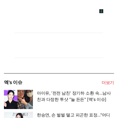
엑's 이슈
더보기
아이유, '전전 남친' 장기하 소환 속…남사
친과 다정한 투샷 "늘 든든" [엑's 이슈]
한승연, 손 벌벌 떨고 피곤한 표정…"어디