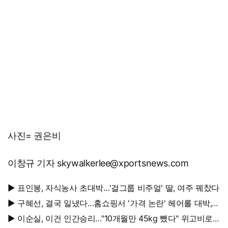
사진= 권은비
이창규 기자 skywalkerlee@xportsnews.com
▶ 표인봉, 자식농사 초대박…'걸그룹 비주얼' 딸, 여주 꿰찼다
▶ 구혜선, 결국 일냈다…홈쇼핑서 '가격 논란' 헤어롤 대박,
무려 '3만 장' 돌파
▶ 이순실, 이건 인간승리…"10개월만 45kg 뺐다" 위고비로