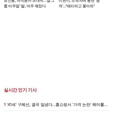
표인봉, 자식농사 초대박…'걸그
이현이, 노숙자에 봉변 '충
룹 비주얼' 딸, 여주 꿰찼다
격'…"때리려고 쫓아와"
실시간 인기 기사
1
'41세' 구혜선, 결국 일냈다…홈쇼핑서 '가격 논란' 헤어롤
대박, 무려 '3만 장' 돌파 [엑's 이슈]