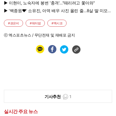
대박, 몰라보게 달라졌다
▶ 이현이, 노숙자에 봉변 '충격'…"때리려고 쫓아와"
▶ '백종원♥' 소유진, 아역 배우 사진 올린 줄…8살 딸 미모
대박, 연예인 시켜도 되겠어
#권은비
#워터밤
#멕시코
ⓒ 엑스포츠뉴스 / 무단전재 및 재배포 금지
기사추천
1
실시간 주요 뉴스