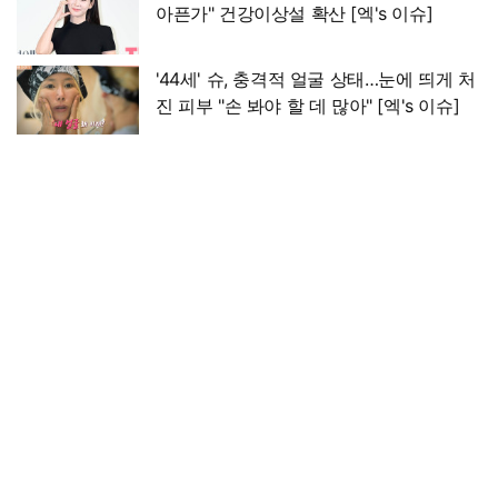
아픈가" 건강이상설 확산 [엑's 이슈]
'44세' 슈, 충격적 얼굴 상태…눈에 띄게 처
진 피부 "손 봐야 할 데 많아" [엑's 이슈]