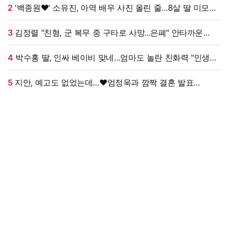
2
'백종원♥' 소유진, 아역 배우 사진 올린 줄…8살 딸 미모
대박, 연예인 시켜도 되겠어 [★해시태그]
3
김정렬 "친형, 군 복무 중 구타로 사망...은폐" 안타까운
가족사 (데이앤나잇)[전일야화]
4
박수홍 딸, 인싸 베이비 맞네…엄마도 놀란 친화력 "인생
N회차"
5
지안, 예고도 없었는데…♥엄정욱과 깜짝 결혼 발표
"짧지만 깊은 연애, 확신 들었다" [전문]