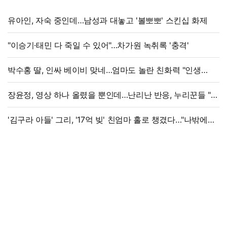
유아인, 자숙 중인데…남성과 대놓고 '볼뽀뽀' 스킨십 화제
"이승기·태민 다 죽일 수 있어"…차가원 녹취록 '충격'
박수홍 딸, 인싸 베이비 맞네…엄마도 놀란 친화력 "인생
N회차"
장윤정, 영상 하나 올렸을 뿐인데…난리난 반응, 누리꾼들 "더
예뻐졌네요" 술렁
'김구라 아들' 그리, '17억 빚' 친엄마 홀로 챙겼다…"나밖에
없어, 연락 꾸준히 하는 중"