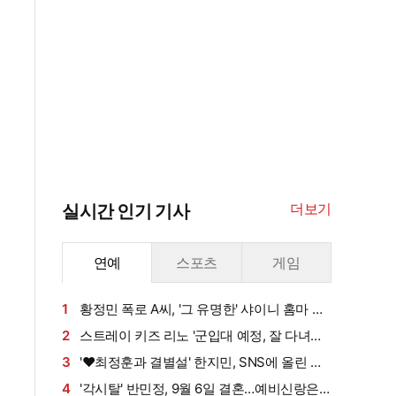
더보기
실시간 인기 기사
연예
스포츠
게임
1
황정민 폭로 A씨, '그 유명한' 샤이니 홈마 출
신?…"고마워서 술 사려던 건데" 침묵 이유 있었
2
스트레이 키즈 리노 '군입대 예정, 잘 다녀올
나 [엑's 이슈]
게요~'[엑's HD포토]
3
'♥최정훈과 결별설' 한지민, SNS에 올린 근
황 보니
4
'각시탈' 반민정, 9월 6일 결혼…예비신랑은