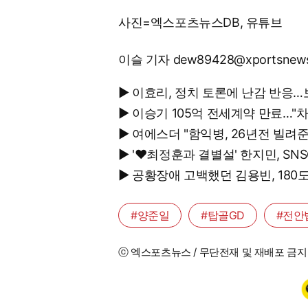
사진=엑스포츠뉴스DB, 유튜브
이슬 기자 dew89428@xportsnew
▶ 이효리, 정치 토론에 난감 반응…
▶ 이승기 105억 전세계약 만료…"
▶ 여에스더 "함익병, 26년전 빌려
▶ '♥최정훈과 결별설' 한지민, S
▶ 공황장애 고백했던 김용빈, 18
#양준일
#탑골GD
#전안
ⓒ 엑스포츠뉴스 / 무단전재 및 재배포 금지