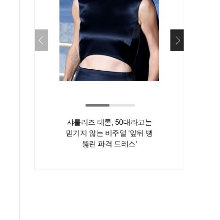
샤를리즈 테론, 50대라고는
‘인간 명화’ 김지
믿기지 않는 비주얼 '앞뒤 뻥
존재감은 확실…
뚫린 파격 드레스'