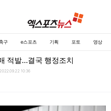
축구
e스포츠
기획
포토
영상
판매 적발…결국 행정조치
022.09.22 10:36