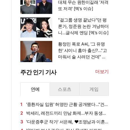
대체 무슨 원한이길래 '저격
또 저격' [엑's 이슈]
"걸그룹 생명 끝났다"던 평
론가, 정준원 논란 겨냥하더
니…글삭제 엔딩 [엑's 이슈]
황정민 폭로 A씨, '그 유명
한' 샤이니 홈마 출신?…"고
마워서 술 사려던 건데" 침
묵 이유 있었나 [엑's 이슈]
더보기
주간 인기 기사
연예
스포츠
게임
1
'중환자실 입원' 허영만 근황 공개됐다…"건강
회복 위해 노력 중" [엑's 이슈]
2
박세리, 레전드끼리 만남 화제…부자 동생에
게 밥 샀다가 '반전'
3
'다운증후군 작가' 서은혜, ♥조영남과 이혼