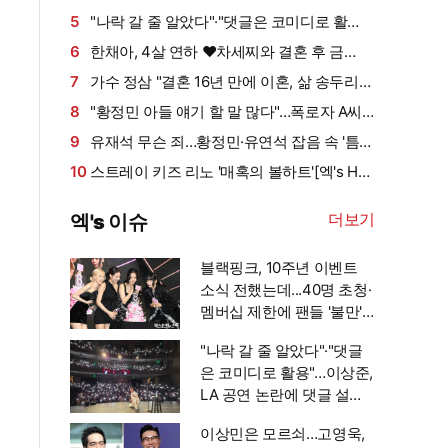
연상의 사업가 [공식]
5
"나락 갈 줄 알았다"·"댓글은 코미디로 활
용"…이상준, LA 공연 논란에 댓글 설전까지
6
한채아, 4살 연하 ♥차세찌와 결혼 후 금
[엑's 이슈]
주…"다 잡은 물고기에 미끼를 왜 던져?" (광예
7
가수 정삼 "결혼 16년 만에 이혼, 삶 송두리째
원)
달라졌다" 고백 (특종세상)
8
"황정민 아들 얘기 할 말 많다"…폭로자 A씨,
'가족 스토킹 의혹' 반박
9
유재석 무슨 죄…황정민·유연석 잡음 속 '틈만
나면5' 첫방부터 어수선 [엑's 이슈]
10
스트레이 키즈 리노 '매혹의 볼하트'[엑's HD
포토]
더보기
엑's 이슈
블랙핑크, 10주년 이벤트
소식 전했는데...40명 초청·
멤버십 제한에 팬들 '불만'
[엑's 이슈]
"나락 갈 줄 알았다"·"댓글
은 코미디로 활용"…이상준,
LA 공연 논란에 댓글 설전
까지 [엑's 이슈]
이상민은 모르쇠…고영욱,