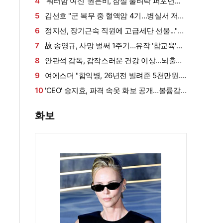
설 확산에 결국 입 열었다
4
'워터밤 여신' 권은비, 잠실 물벼락 퍼포먼스
'후끈'…두산 승리요정 등극
5
김선호 "군 복무 중 혈액암 4기…병실서 저만
살아남았다" (내 남은 연애)
6
정지선, 장기근속 직원에 고급세단 선물..."차
부담되면 명품백도 가능" (사당귀)[전일야화]
7
故 송영규, 사망 벌써 1주기…유작 '참교육'서
묵직한 존재감
8
안판석 감독, 갑작스러운 건강 이상…뇌출혈
로 쓰러져
9
여에스더 "함익병, 26년전 빌려준 5천만원...
그덕에 사업 시작" (동상이몽2)[종합]
10
'CEO' 송지효, 파격 속옷 화보 공개…볼륨감·
라인 모두 '퍼펙트'
화보