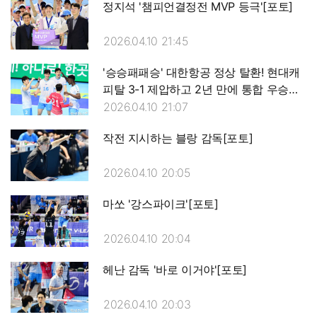
정지석 '챔피언결정전 MVP 등극'[포토]
2026.04.10 21:45
'승승패패승' 대한항공 정상 탈환! 현대캐
피탈 3-1 제압하고 2년 만에 통합 우승
[계양:스코어]
2026.04.10 21:07
작전 지시하는 블랑 감독[포토]
2026.04.10 20:05
마쏘 '강스파이크'[포토]
2026.04.10 20:04
헤난 감독 '바로 이거야'[포토]
2026.04.10 20:03