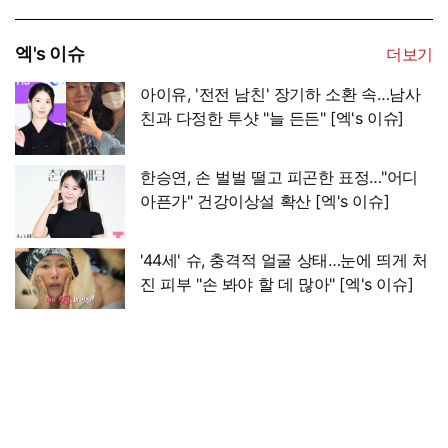
엑's 이슈
더보기
아이유, '전전 남친' 장기하 소환 속…남사
친과 다정한 투샷 "늘 든든" [엑's 이슈]
한승연, 손 벌벌 떨고 피곤한 표정…"어디
아픈가" 건강이상설 확산 [엑's 이슈]
'44세' 슈, 충격적 얼굴 상태…눈에 띄게 처
진 피부 "손 봐야 할 데 많아" [엑's 이슈]