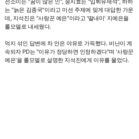
전소미는 "꿈이 많은 인", 송지효는 "입튀유재석", 하하
는 "늙은 김종국"이라고 미션 주제에 맞게 대답한 가운
데, 지석진은 "사랑꾼 예은"이라고 '딸내미' 지예은을
롤모델로 내세웠다.
억지 섞인 답변에 차 안은 야유로 가득했다. 비난이 계
속되자 PD는 "이유가 정당하면 인정하겠다"며 '사랑꾼
예은'을 롤모델로 설명한 지석진에게 이유를 물었다.