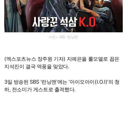
사진= SBS '런닝맨'
(엑스포츠뉴스 장주원 기자) 지예은을 롤모델로 꼽은
지석진이 결국 역풍을 맞았다.
3일 방송된 SBS '런닝맨'에는 '아이오아이(I.O.I)'의 청
하, 전소미가 게스트로 출격했다.