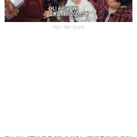
사진= SBS '런닝맨'