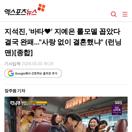
지석진, '바타♥' 지예은 롤모델 꼽았다
결국 완패…"사랑 없이 결혼했냐" (런닝
맨)[종합]
기사입력 2026.05.03 19:28
장주원 기자