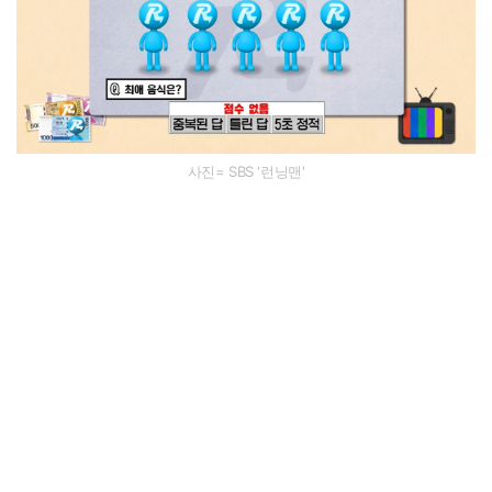
사진= SBS '런닝맨'