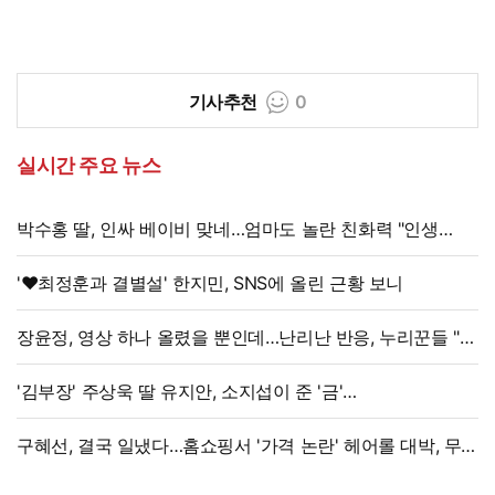
기사추천
0
실시간 주요 뉴스
박수홍 딸, 인싸 베이비 맞네…엄마도 놀란 친화력 "인생
N회차"
'♥최정훈과 결별설' 한지민, SNS에 올린 근황 보니
장윤정, 영상 하나 올렸을 뿐인데…난리난 반응, 누리꾼들 "더
예뻐졌네요" 술렁
'김부장' 주상욱 딸 유지안, 소지섭이 준 '금'
방치했다…"비누인 줄"
구혜선, 결국 일냈다…홈쇼핑서 '가격 논란' 헤어롤 대박, 무려
'3만 장' 돌파