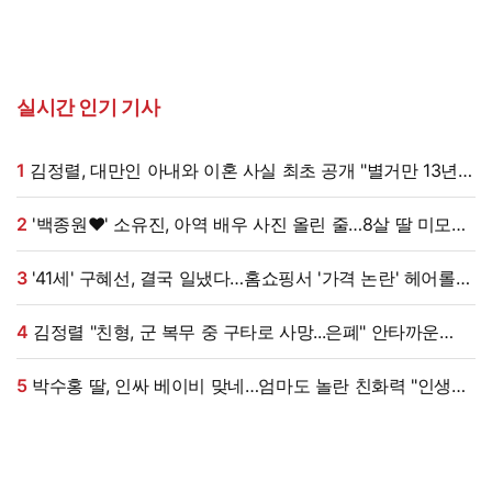
실시간 인기 기사
1
김정렬, 대만인 아내와 이혼 사실 최초 공개 "별거만 13년"
(데이앤나잇)
2
'백종원♥' 소유진, 아역 배우 사진 올린 줄…8살 딸 미모
대박, 연예인 시켜도 되겠어 [★해시태그]
3
'41세' 구혜선, 결국 일냈다…홈쇼핑서 '가격 논란' 헤어롤
대박, 무려 '3만 장' 돌파 [엑's 이슈]
4
김정렬 "친형, 군 복무 중 구타로 사망...은폐" 안타까운
가족사 (데이앤나잇)[전일야화]
5
박수홍 딸, 인싸 베이비 맞네…엄마도 놀란 친화력 "인생
N회차"