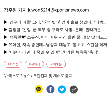
장주원 기자 juwon5214@xportsnews.com
▶ '김구라 아들' 그리, '17억 빚' 친엄마 홀로 챙겼다…"나밖에
없어, 연락 꾸준히 하는 중"
▶ 김정렬 "친형, 군 복무 중 구타로 사망...은폐" 안타까운 가
족사
▶ '백종원♥' 소유진, 아역 배우 사진 올린 줄…8살 딸 미모
대박, 연예인 시켜도 되겠어
▶ 유아인, 자숙 중인데…남성과 대놓고 '볼뽀뽀' 스킨십 화제
▶ "이승기·태민 다 죽일 수 있어"…차가원 녹취록 '충격'
#지석진
# 유재석
# 지예은
ⓒ 엑스포츠뉴스 / 무단전재 및 재배포 금지