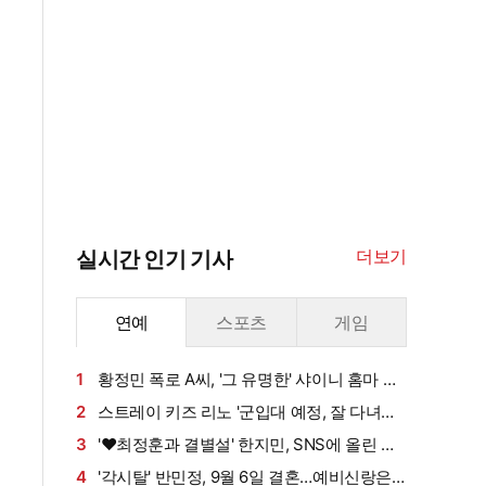
더보기
실시간 인기 기사
연예
스포츠
게임
1
황정민 폭로 A씨, '그 유명한' 샤이니 홈마 출
신?…"고마워서 술 사려던 건데" 침묵 이유 있었
2
스트레이 키즈 리노 '군입대 예정, 잘 다녀올
나 [엑's 이슈]
게요~'[엑's HD포토]
3
'♥최정훈과 결별설' 한지민, SNS에 올린 근
황 보니
4
'각시탈' 반민정, 9월 6일 결혼…예비신랑은