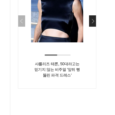
샤를리즈 테론, 50대라고는
‘인간 명화’ 김지
믿기지 않는 비주얼 '앞뒤 뻥
존재감은 확실…
뚫린 파격 드레스'