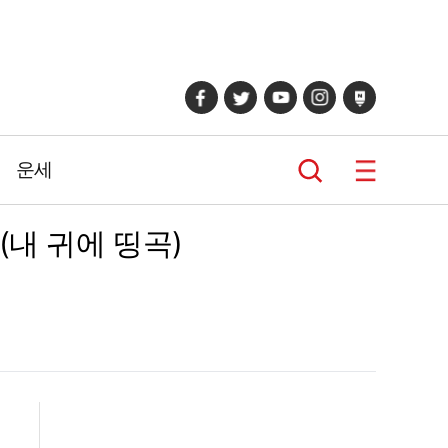
운세
(내 귀에 띵곡)