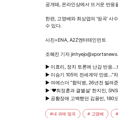
공개돼, 온라인상에서 뜨거운 반응을
한편, 고영배와 최상엽의 '띵곡' 사수
수 있다.
사진=ENA, A2Z엔터테인먼트
조혜진 기자 jinhyejo@xportsnews
▶ 이효리, 정치 토론에 난감 반응…
▶ 이승기 105억 전세계약 만료…"
▶ 여에스더 "함익병, 26년전 빌려
▶ '♥최정훈과 결별설' 한지민, S
▶ 공황장애 고백했던 김용빈, 18
#내 귀에 띵곡
# 고영배