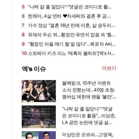
연상의 사업가 [공식]
5
"나락 갈 줄 알았다"·"댓글은 코미디로 활
용"…이상준, LA 공연 논란에 댓글 설전까지
6
한채아, 4살 연하 ♥차세찌와 결혼 후 금
[엑's 이슈]
주…"다 잡은 물고기에 미끼를 왜 던져?" (광예
7
가수 정삼 "결혼 16년 만에 이혼, 삶 송두리째
원)
달라졌다" 고백 (특종세상)
8
유재석 무슨 죄…황정민·유연석 잡음 속 '틈만
나면5' 첫방부터 어수선 [엑's 이슈]
9
"황정민 아들 얘기 할 말 많다"…폭로자 A씨,
'가족 스토킹 의혹' 반박
10
스트레이 키즈 리노 '매혹의 볼하트'[엑's HD
포토]
더보기
엑's 이슈
블랙핑크, 10주년 이벤트
소식 전했는데...40명 초청·
멤버십 제한에 팬들 '불만'
[엑's 이슈]
"나락 갈 줄 알았다"·"댓글
은 코미디로 활용"…이상준,
LA 공연 논란에 댓글 설전
까지 [엑's 이슈]
이상민은 모르쇠…고영욱,