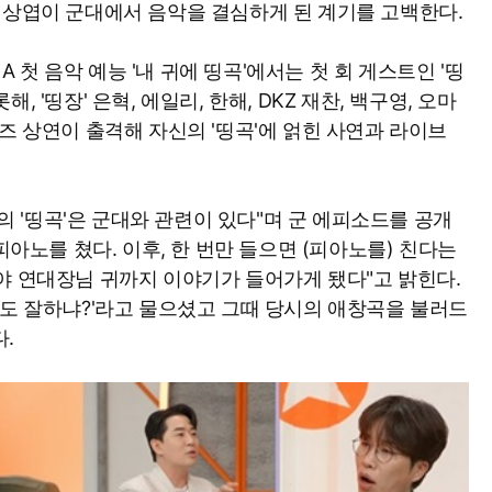
최상엽이 군대에서 음악을 결심하게 된 계기를 고백한다.
NA 첫 음악 예능 '내 귀에 띵곡'에서는 첫 회 게스트인 '띵
 '띵장' 은혁, 에일리, 한해, DKZ 재찬, 백구영, 오마
즈 상연이 출격해 자신의 '띵곡'에 얽힌 사연과 라이브
저의 '띵곡'은 군대와 관련이 있다"며 군 에피소드를 공개
피아노를 쳤다. 이후, 한 번만 들으면 (피아노를) 친다는
야 연대장님 귀까지 이야기가 들어가게 됐다"고 밝힌다.
래도 잘하냐?'라고 물으셨고 그때 당시의 애창곡을 불러드
.