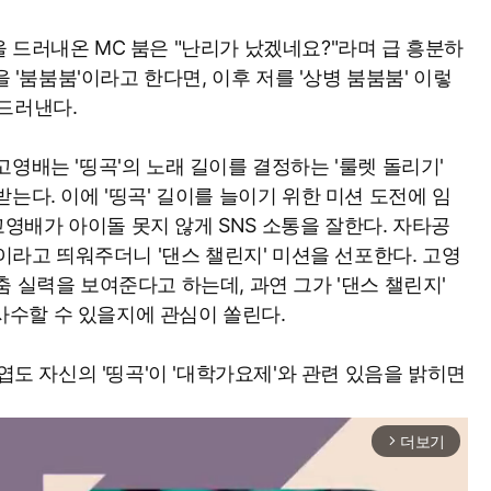
 드러내온 MC 붐은 "난리가 났겠네요?"라며 급 흥분하
을 '붐붐붐'이라고 한다면, 이후 저를 '상병 붐붐붐' 이렇
드러낸다.
영배는 '띵곡'의 노래 길이를 결정하는 '룰렛 돌리기'
는다. 이에 '띵곡' 길이를 늘이기 위한 미션 도전에 임
"고영배가 아이돌 못지 않게 SNS 소통을 잘한다. 자타공
"이라고 띄워주더니 '댄스 챌린지' 미션을 선포한다. 고영
 실력을 보여준다고 하는데, 과연 그가 '댄스 챌린지'
 사수할 수 있을지에 관심이 쏠린다.
상엽도 자신의 '띵곡'이 '대학가요제'와 관련 있음을 밝히면
더보기
arrow_forward_ios