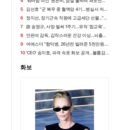
설 확산에 결국 입 열었다
4
'워터밤 여신' 권은비, 잠실 물벼락 퍼포먼스
'후끈'…두산 승리요정 등극
5
김선호 "군 복무 중 혈액암 4기…병실서 저만
살아남았다" (내 남은 연애)
6
정지선, 장기근속 직원에 고급세단 선물..."차
부담되면 명품백도 가능" (사당귀)[전일야화]
7
故 송영규, 사망 벌써 1주기…유작 '참교육'서
묵직한 존재감
8
안판석 감독, 갑작스러운 건강 이상…뇌출혈
로 쓰러져
9
여에스더 "함익병, 26년전 빌려준 5천만원...
그덕에 사업 시작" (동상이몽2)[종합]
10
'CEO' 송지효, 파격 속옷 화보 공개…볼륨감·
라인 모두 '퍼펙트'
화보