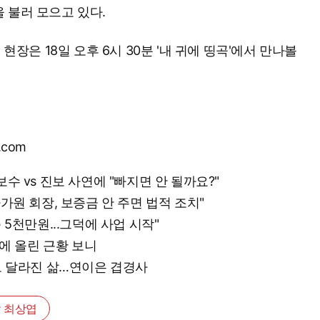
 불러 모으고 있다.
 현장은 18일 오후 6시 30분 '내 귀에 띵곡'에서 만나볼
.com
보수 vs 진보 사연에 "빠지면 안 될까요?"
차가원 회장, 보증금 안 주면 법적 조치"
준 5천만원...그덕에 사업 시작"
NS에 올린 근황 보니
0도 달라진 삶…연이은 겹경사
# 최상엽