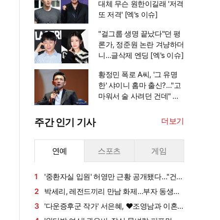
대체 무슨 원한이길래 '저격
또 저격' [엑's 이슈]
"걸그룹 생명 끝났다"던 평
론가, 정준원 논란 겨냥하더
니…글삭제 엔딩 [엑's 이슈]
황정민 폭로 A씨, '그 유명
한' 샤이니 홈마 출신?…"고
마워서 술 사려던 건데" 침
묵 이유 있었나 [엑's 이슈]
더보기
주간 인기 기사
연예
스포츠
게임
1
'중환자실 입원' 허영만 근황 공개됐다…"건강
회복 위해 노력 중" [엑's 이슈]
2
박세리, 레전드끼리 만남 화제…부자 동생에
게 밥 샀다가 '반전'
3
'다운증후군 작가' 서은혜, ♥조영남과 이혼