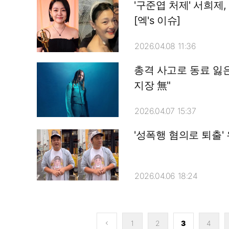
'구준엽 처제' 서희제
[엑's 이슈]
2026.04.08 11:36
총격 사고로 동료 잃은 
지장 無"
2026.04.07 15:37
'성폭행 혐의로 퇴출'
2026.04.06 18:24
1
2
3
4