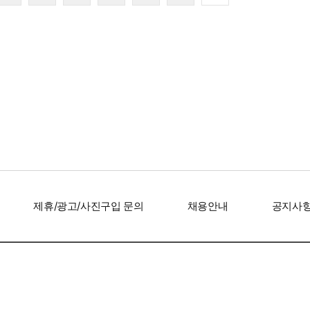
’ 김지원, 미니멀한데
샤를리즈 테론, 50대라고는
‘인간 명화’ 
확실…고품격 비주얼
믿기지 않는 비주얼 '앞뒤 뻥
존재감은 확
뚫린 파격 드레스'
제휴/광고/사진구입 문의
채용안내
공지사