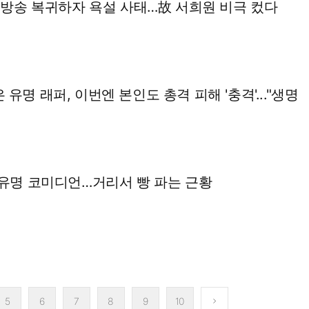
, 방송 복귀하자 욕설 사태…故 서희원 비극 컸다
유명 래퍼, 이번엔 본인도 총격 피해 '충격'..."생명
 유명 코미디언…거리서 빵 파는 근황
5
6
7
8
9
10