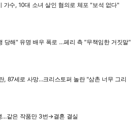
 가수, 10대 소녀 살인 혐의로 체포 "보석 없다"
 당해" 유명 배우 폭로 ...페리 측 "무책임한 거짓말"
놀란, 87세로 사망…크리스토퍼 놀란 "삼촌 너무 그리
생…같은 작품만 3번→결혼 결실