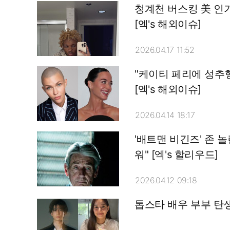
청계천 버스킹 美 인기
[엑's 해외이슈]
2026.04.17 11:52
"케이티 페리에 성추행
[엑's 해외이슈]
2026.04.14 18:17
'배트맨 비긴즈' 존 
워" [엑's 할리우드]
2026.04.12 09:18
톱스타 배우 부부 탄