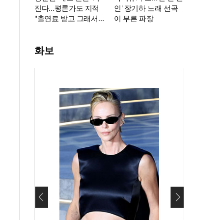
진다…평론가도 지적
인' 장기하 노래 선곡
"출연료 받고 그래서
이 부른 파장
는 안 돼"
화보