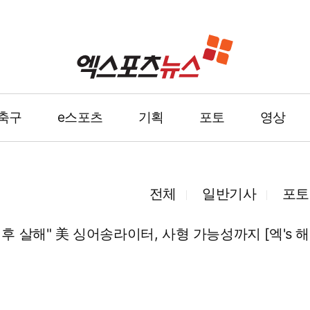
축구
e스포츠
기획
포토
영상
전체
일반기사
포토
 후 살해" 美 싱어송라이터, 사형 가능성까지 [엑's 해