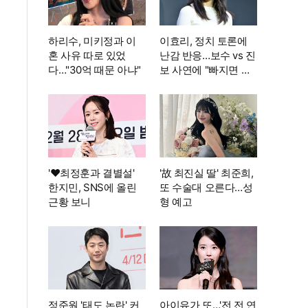
하리수, 미키정과 이
이효리, 정치 토론에
혼 사유 따로 있었
난감 반응…보수 vs 진
다…"30억 때문 아냐"
보 사연에 "빠지면 안
될까요?"
'♥최정훈과 결별설'
'故 최진실 딸' 최준희,
한지민, SNS에 올린
또 수술대 오른다…성
근황 보니
형 예고
정준원 '태도 논란' 커
아이유가 또…'전 전 연