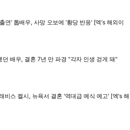
 출연' 톱배우, 사망 오보에 '황당 반응' [엑's 해외이
던 배우, 결혼 7년 만 파경 "각자 인생 걷게 돼"
스 켈시, 뉴욕서 결혼 '역대급 예식 예고' [엑's 해