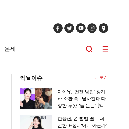
운세
더보기
엑's 이슈
아이유, '전전 남친' 장기
하 소환 속…남사친과 다
정한 투샷 "늘 든든" [엑's
이슈]
한승연, 손 벌벌 떨고 피
곤한 표정…"어디 아픈가"