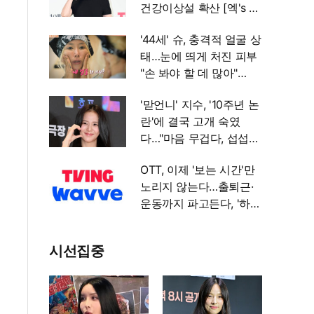
건강이상설 확산 [엑's 이
슈]
'44세' 슈, 충격적 얼굴 상
태…눈에 띄게 처진 피부
"손 봐야 할 데 많아"
[엑's 이슈]
'맏언니' 지수, '10주년 논
란'에 결국 고개 숙였
다…"마음 무겁다, 섭섭함
안겨" [엑's 이슈]
OTT, 이제 '보는 시간'만
노리지 않는다…출퇴근·
운동까지 파고든다, '하루
붙잡기' 경쟁 [엑's 초점]
시선집중