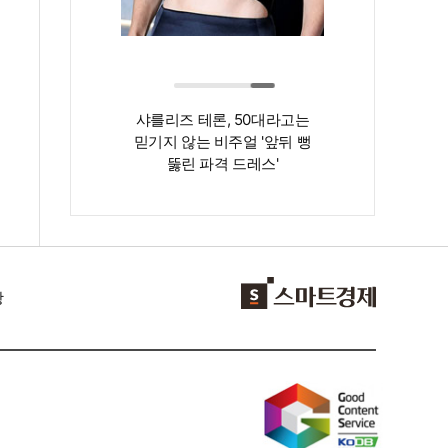
김지원, 미니멀한데
샤를리즈 테론, 50대라고는
실…고품격 비주얼
믿기지 않는 비주얼 '앞뒤 뻥
뚫린 파격 드레스'
항