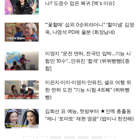
나? 도경수 업은 복귀 [엑's 이슈]
"'꽃할매' 섭외 0순위라더니" '할미넴' 김영
옥, 나영석 PD에 울분 (회장님네)
이영지 "운전 면허, 전국민 압박...기능 시
험만 10수"...안유진 '합격' (뛰뛰빵빵)[종
합]
이은지·미미·이영지·안유진, 셀프 여행 위
한 면허 도전 "기능 시험 4트째" (뛰뛰빵
빵)
김희선 표 예능, 첫방부터 ★인맥 총출동
"제니 '토마토' 재현 영광" (밥이나 한잔해)