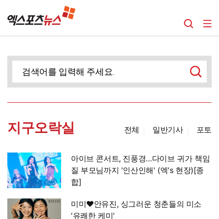
지구오락실
전체
일반기사
포토
아이브 콘서트, 진풍경…다이브 귀가 책임
질 부모님까지 '인산인해' (엑's 현장)[종
합]
미미♥안유진, 싱그러운 청춘들의 미소
'유쾌한 케미'