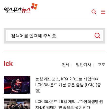
lck
전체
일반기사
포토
농심 레드포스, KRX 2:0으로 제압하며
LCK 3라운드 기분 좋은 출발 [LCK] (종
합)
LCK 3라운드 29일 개막…T1·한화생명·젠
지·DK 빅매치 연속으로 펼쳐진다