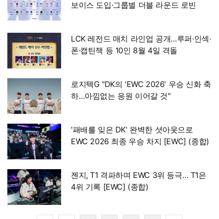
보이스 도입·그룹별 더블 라운드 로빈
LCK 레전드 매치 라인업 공개…루퍼·인섹·
폰·캡틴잭 등 10인 8월 4일 격돌
로지텍G "DK의 'EWC 2026' 우승 신화 축
하…아낌없는 응원 이어갈 것"
'패배를 잊은 DK' 완벽한 셧아웃으로
EWC 2026 최종 우승 차지 [EWC] (종합)
젠지, T1 격파하며 EWC 3위 등극… T1은
4위 기록 [EWC] (종합)