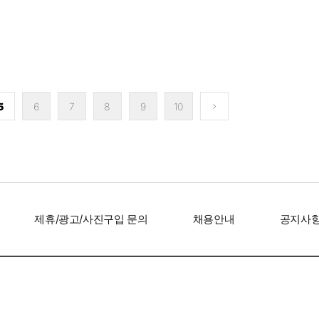
’ 김지원, 미니멀한데
샤를리즈 테론, 50대라고는
‘인간 명화’ 
5
6
7
8
9
10
확실…고품격 비주얼
믿기지 않는 비주얼 '앞뒤 뻥
존재감은 확
뚫린 파격 드레스'
제휴/광고/사진구입 문의
채용안내
공지사