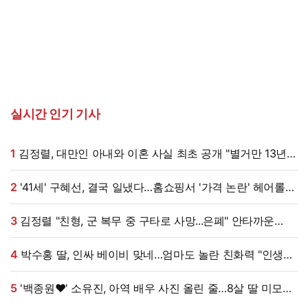
실시간 인기 기사
1
김정렬, 대만인 아내와 이혼 사실 최초 공개 "별거만 13년"
(데이앤나잇)
2
'41세' 구혜선, 결국 일냈다…홈쇼핑서 '가격 논란' 헤어롤
대박, 무려 '3만 장' 돌파 [엑's 이슈]
3
김정렬 "친형, 군 복무 중 구타로 사망...은폐" 안타까운
가족사 (데이앤나잇)[전일야화]
4
박수홍 딸, 인싸 베이비 맞네…엄마도 놀란 친화력 "인생
N회차"
5
'백종원♥' 소유진, 아역 배우 사진 올린 줄…8살 딸 미모
대박, 연예인 시켜도 되겠어 [★해시태그]