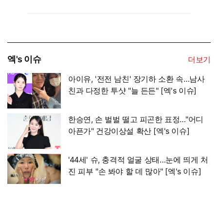
엑's 이슈
더보기
아이유, '전전 남친' 장기하 소환 속…남사
친과 다정한 투샷 "늘 든든" [엑's 이슈]
한승연, 손 벌벌 떨고 피곤한 표정…"어디
아픈가" 건강이상설 확산 [엑's 이슈]
'44세' 슈, 충격적 얼굴 상태…눈에 띄게 처
진 피부 "손 봐야 할 데 많아" [엑's 이슈]