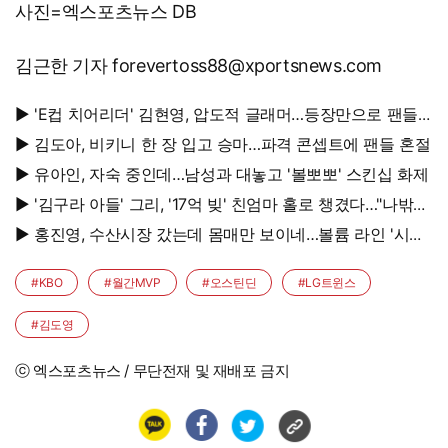
사진=엑스포츠뉴스 DB
김근한 기자 forevertoss88@xportsnews.com
▶ 'E컵 치어리더' 김현영, 압도적 글래머…등장만으로 팬들
초토화
▶ 김도아, 비키니 한 장 입고 승마…파격 콘셉트에 팬들 혼절
▶ 유아인, 자숙 중인데…남성과 대놓고 '볼뽀뽀' 스킨십 화제
▶ '김구라 아들' 그리, '17억 빚' 친엄마 홀로 챙겼다…"나밖에
없어, 연락 꾸준히 하는 중"
▶ 홍진영, 수산시장 갔는데 몸매만 보이네…볼륨 라인 '시선
강탈'
#KBO
#월간MVP
#오스틴딘
#LG트윈스
#김도영
ⓒ 엑스포츠뉴스 / 무단전재 및 재배포 금지