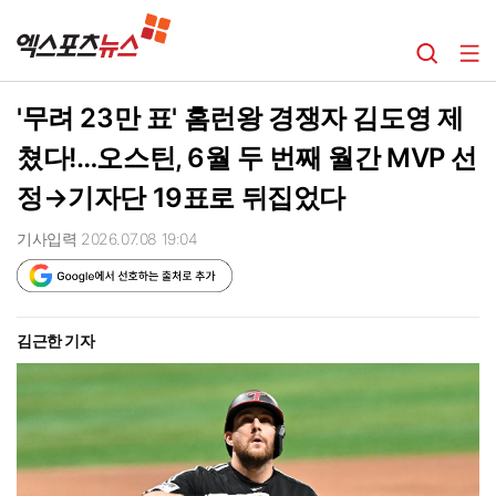
'무려 23만 표' 홈런왕 경쟁자 김도영 제
쳤다!…오스틴, 6월 두 번째 월간 MVP 선
정→기자단 19표로 뒤집었다
기사입력 2026.07.08 19:04
김근한 기자