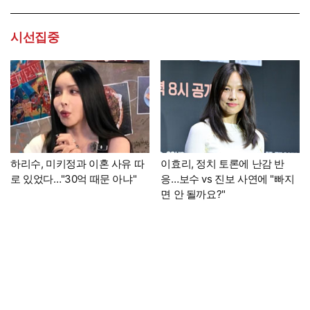
시선집중
하리수, 미키정과 이혼 사유 따
이효리, 정치 토론에 난감 반
로 있었다…"30억 때문 아냐"
응…보수 vs 진보 사연에 "빠지
면 안 될까요?"