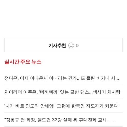
기사추천
0
실시간 주요 뉴스
정다은, 이제 아나운서 아니라는 건가…또 올린 비키니 사진,
과감 반전 매력
치어리더 이주은, '삐끼삐끼' 잇는 골반 댄스…섹시미 치사량
'내가 바로 인도의 안세영!' 그런데 한국인 지도자가 키운다
"정몽규 전 회장, 월드컵 32강 실패 뒤 휴대전화 교체…
출국금지 조치도"