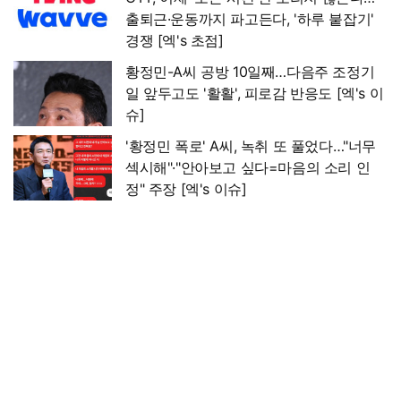
출퇴근·운동까지 파고든다, '하루 붙잡기'
경쟁 [엑's 초점]
황정민-A씨 공방 10일째…다음주 조정기
일 앞두고도 '활활', 피로감 반응도 [엑's 이
슈]
'황정민 폭로' A씨, 녹취 또 풀었다…"너무
섹시해"·"안아보고 싶다=마음의 소리 인
정" 주장 [엑's 이슈]