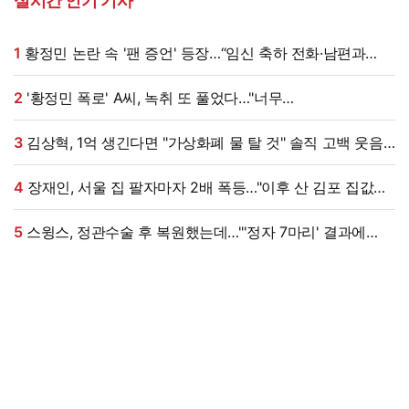
실시간 인기 기사
1
황정민 논란 속 '팬 증언' 등장…“임신 축하 전화·남편과
식사도”
2
'황정민 폭로' A씨, 녹취 또 풀었다…"너무
섹시해"·"안아보고 싶다=마음의 소리 인정" 주장 [엑's 이슈]
3
김상혁, 1억 생긴다면 "가상화폐 물 탈 것" 솔직 고백 웃음
(신랑수업2)
4
장재인, 서울 집 팔자마자 2배 폭등…"이후 산 김포 집값은
떨어져" (안녕한샘요)
5
스윙스, 정관수술 후 복원했는데…"'정자 7마리' 결과에
초토화" (슈즈오프)