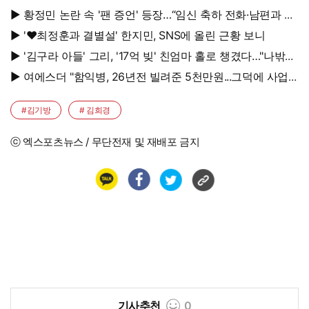
누인 줄"
▶ 황정민 논란 속 '팬 증언' 등장…“임신 축하 전화·남편과 식
사도”
▶ '♥최정훈과 결별설' 한지민, SNS에 올린 근황 보니
▶ '김구라 아들' 그리, '17억 빚' 친엄마 홀로 챙겼다…"나밖에
없어, 연락 꾸준히 하는 중"
▶ 여에스더 "함익병, 26년전 빌려준 5천만원...그덕에 사업
시작"
#김기방
# 김희경
ⓒ 엑스포츠뉴스 / 무단전재 및 재배포 금지
기사추천
0