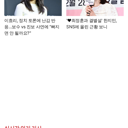
이효리, 정치 토론에 난감 반
'♥최정훈과 결별설' 한지민,
응…보수 vs 진보 사연에 "빠지
SNS에 올린 근황 보니
면 안 될까요?"