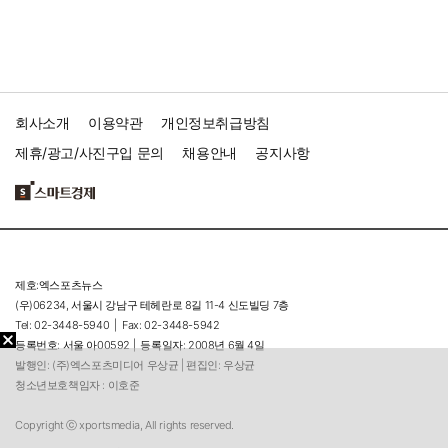
회사소개
이용약관
개인정보취급방침
제휴/광고/사진구입 문의
채용안내
공지사항
제호:엑스포츠뉴스
(우)06234, 서울시 강남구 테헤란로 8길 11-4 신도빌딩 7층
Tel: 02-3448-5940 |
Fax: 02-3448-5942
등록번호: 서울 아00592 |
등록일자: 2008년 6월 4일
발행인: (주)엑스포츠미디어 우상균 | 편집인: 우상균
청소년보호책임자 : 이호준
Copyright ⓒ xportsmedia, All rights reserved.