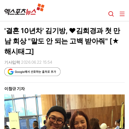
'결혼 10년차' 김기방, ♥김희경과 첫 만
남 회상 "말도 안 되는 고백 받아줘" [★
해시태그]
기사입력 2026.06.22 15:54
이창규 기자