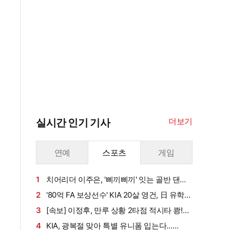
더보기
실시간 인기 기사
연예
스포츠
게임
1
치어리더 이주은, '삐끼삐끼' 잇는 골반 댄
스…섹시미 치사량
2
'80억 FA 보상선수' KIA 20살 영건, 日 유학이
전환점 될까…"심리적으로 편해졌다"
3
[속보] 이정후, 만루 상황 2타점 적시타 쾅!…
볼넷→안타로 '펄펄', 6G 연속 안타 생산
4
KIA, 광복절 맞아 특별 유니폼 입는다…