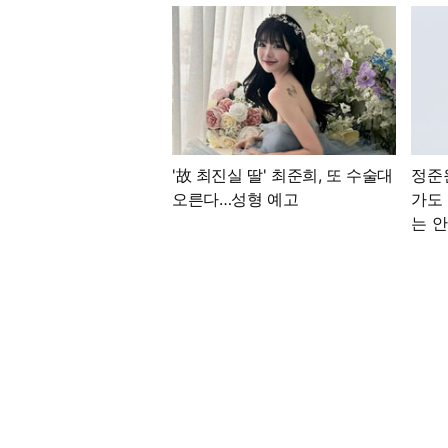
'故 최진실 딸' 최준희, 또 수술대
정준
오른다…성형 예고
가도
는 안