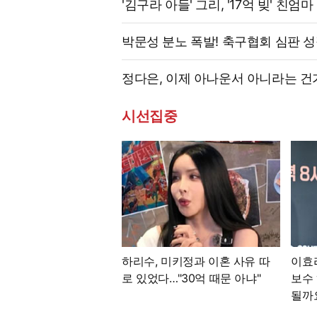
'김구라 아들' 그리, '17억 빚' 친
박문성 분노 폭발! 축구협회 심판 성
정다은, 이제 아나운서 아니라는 건
시선집중
하리수, 미키정과 이혼 사유 따
이효
로 있었다…"30억 때문 아냐"
보수 
될까요