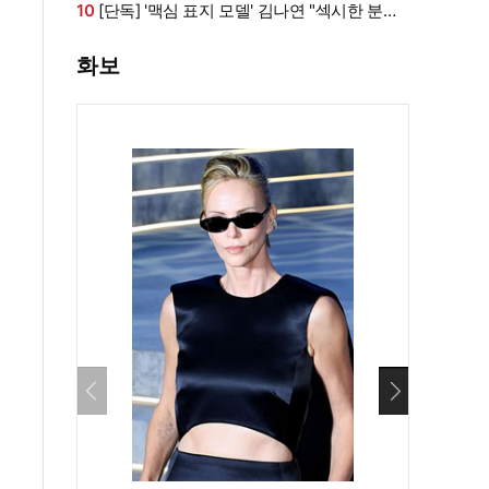
라인 모두 '퍼펙트'
10
[단독] '맥심 표지 모델' 김나연 "섹시한 분들
만 찍는 줄...촬영 전날도 곱창" (인터뷰②)
화보