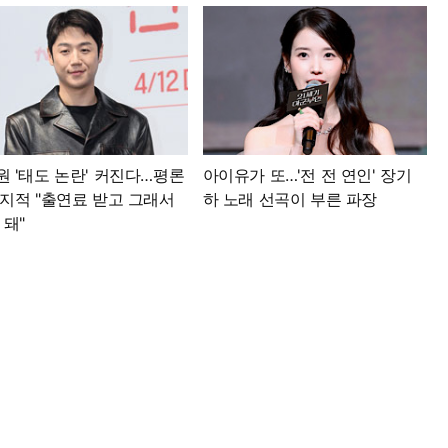
원 '태도 논란' 커진다…평론
아이유가 또…'전 전 연인' 장기
 지적 "출연료 받고 그래서
하 노래 선곡이 부른 파장
 돼"