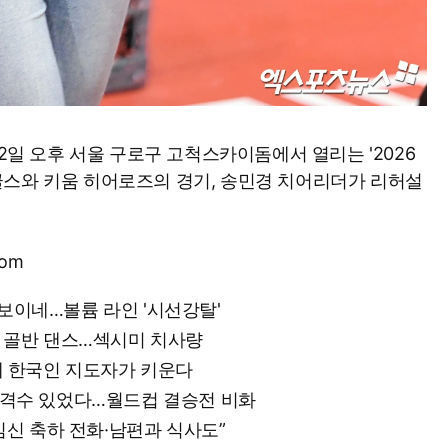
12일 오후 서울 구로구 고척스카이돔에서 열리는 '2026
화 이글스와 키움 히어로즈의 경기, 송민경 치어리더가 리허설
com
 보이네…볼륨 라인 '시선강탈'
잇는 골반 댄스…섹시미 치사량
그런데 한국인 지도자가 키운다
 저격수 있었다…월드컵 결승전 비화
…“임신 축하 전화·남편과 식사도”