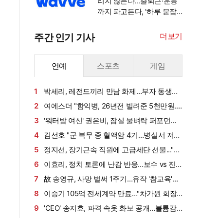
리지 않는다…출퇴근·운동
까지 파고든다, '하루 붙잡
기' 경쟁 [엑's 초점]
더보기
주간 인기 기사
연예
스포츠
게임
1
박세리, 레전드끼리 만남 화제…부자 동생에
게 밥 샀다가 '반전'
2
여에스더 "함익병, 26년전 빌려준 5천만원...
그덕에 사업 시작" (동상이몽2)[종합]
3
'워터밤 여신' 권은비, 잠실 물벼락 퍼포먼스
'후끈'…두산 승리요정 등극
4
김선호 "군 복무 중 혈액암 4기…병실서 저만
살아남았다" (내 남은 연애)
5
정지선, 장기근속 직원에 고급세단 선물..."차
부담되면 명품백도 가능" (사당귀)[전일야화]
6
이효리, 정치 토론에 난감 반응…보수 vs 진
보 사연에 "빠지면 안 될까요?"
7
故 송영규, 사망 벌써 1주기…유작 '참교육'서
묵직한 존재감
8
이승기 105억 전세계약 만료…"차가원 회장,
보증금 안 주면 법적 조치"
9
'CEO' 송지효, 파격 속옷 화보 공개…볼륨감·