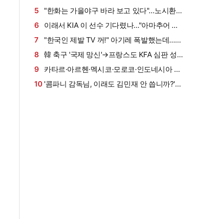
14~16일 두산전 뜻깊은 행사 마련
5
"한화는 가을야구 바라 보고 있다"…노시환의
짧고 굵은 각오, 푹 쉬고 5위 도약 겨냥
6
이래서 KIA 이 선수 기다렸나…"아마추어 같
은 생각하면 또 힘들어" 베테랑 안방마님의 진심
7
"한국인 제발 TV 꺼!" 아기레 폭발했는데…세
어린 조언
상 달라졌다! 이번엔 ATM이 직접 변경 요청
8
韓 축구 '국제 망신'→프랑스도 KFA 심판 성
→"낮 경기 한다, LEE 영입 효과 극대화"
접대 보도…"빼앗긴 이탈리아·스페인전 우리도
9
카타르·아르헨·멕시코·모로코·인도네시아 vs
알아" 2002년 4강 신화 의심까지
잉글랜드·독일·크로아티아·네덜란드·요르단…세
10
'콤파니 감독님, 이래도 김민재 안 씁니까?'
계 축구 분열 점점 더 커진다, 찬반 국가 어디?
애스턴 빌라전 프리시즌 경기 헤더골 폭발→평
점 8.1로 전체 2위…트로피도 들었다