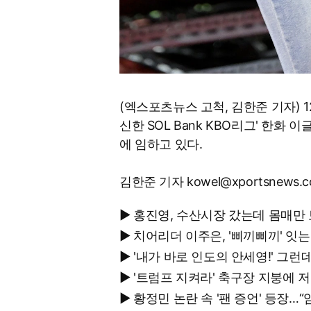
(엑스포츠뉴스 고척, 김한준 기자) 
신한 SOL Bank KBO리그' 한
에 임하고 있다.
김한준 기자 kowel@xportsnews.
▶ 홍진영, 수산시장 갔는데 몸매만
▶ 치어리더 이주은, '삐끼삐끼' 
▶ '내가 바로 인도의 안세영!' 
▶ '트럼프 지켜라' 축구장 지붕에
▶ 황정민 논란 속 '팬 증언' 등장