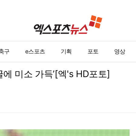
축구
e스포츠
기획
포토
영상
에 미소 가득’[엑's HD포토]