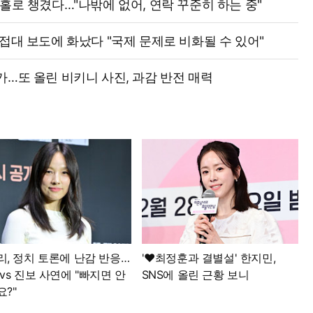
엄마 홀로 챙겼다…"나밖에 없어, 연락 꾸준히 하는 중"
접대 보도에 화났다 "국제 문제로 비화될 수 있어"
가…또 올린 비키니 사진, 과감 반전 매력
리, 정치 토론에 난감 반응…
'♥최정훈과 결별설' 한지민,
vs 진보 사연에 "빠지면 안
SNS에 올린 근황 보니
?"