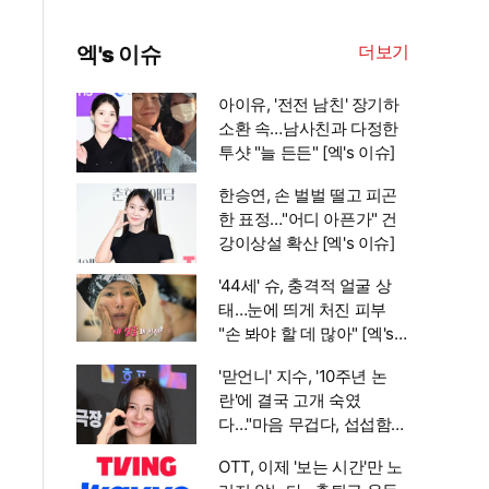
더보기
엑's 이슈
아이유, '전전 남친' 장기하
소환 속…남사친과 다정한
투샷 "늘 든든" [엑's 이슈]
한승연, 손 벌벌 떨고 피곤
한 표정…"어디 아픈가" 건
강이상설 확산 [엑's 이슈]
'44세' 슈, 충격적 얼굴 상
태…눈에 띄게 처진 피부
"손 봐야 할 데 많아" [엑's
이슈]
'맏언니' 지수, '10주년 논
란'에 결국 고개 숙였
다…"마음 무겁다, 섭섭함
안겨" [엑's 이슈]
OTT, 이제 '보는 시간'만 노