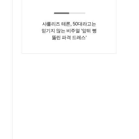
샤를리즈 테론, 50대라고는
‘인간 명화’ 김지
믿기지 않는 비주얼 '앞뒤 뻥
존재감은 확실…
뚫린 파격 드레스'