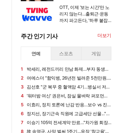
안겨" [엑's 이슈]
OTT, 이제 '보는 시간'만 노
리지 않는다…출퇴근·운동
까지 파고든다, '하루 붙잡
기' 경쟁 [엑's 초점]
더보기
주간 인기 기사
연예
스포츠
게임
1
박세리, 레전드끼리 만남 화제…부자 동생에
게 밥 샀다가 '반전'
2
여에스더 "함익병, 26년전 빌려준 5천만원...
그덕에 사업 시작" (동상이몽2)[종합]
3
김선호 "군 복무 중 혈액암 4기…병실서 저만
살아남았다" (내 남은 연애)
4
'워터밤 여신' 권은비, 잠실 물벼락 퍼포먼스
'후끈'…두산 승리요정 등극
5
이효리, 정치 토론에 난감 반응…보수 vs 진
보 사연에 "빠지면 안 될까요?"
6
정지선, 장기근속 직원에 고급세단 선물..."차
부담되면 명품백도 가능" (사당귀)[전일야화]
7
이승기 105억 전세계약 만료…"차가원 회장,
보증금 안 주면 법적 조치"
8
故 송영규, 사망 벌써 1주기…유작 '참교육'서