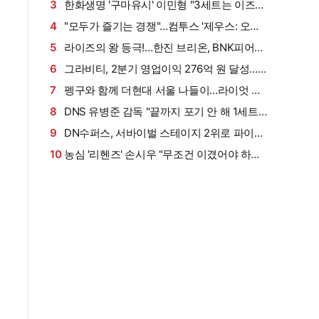
어" [LCK] (인터뷰)
발…'오너' 대신 출전
3
한화생명 '구마유시' 이민형 "3세트는 이즈리
얼 배제한 상대 밴픽 노려 승리"[LCK] (인터뷰)
4
"모두가 즐기는 경쟁"…컴투스 '제우스: 오만
의 신' 쇼케이스서 청사진 공개 [엑's 현장]
5
라이즈의 왕 등극!…한진 브리온, BNK피어엑
스 2대0으로 제압 (LCK) [엑’s 현장]
6
그라비티, 2분기 영업이익 276억 원 달성…
전년 동기 대비 40.2% 증가
7
펭구와 함께 더현대 서울 나들이…라이엇 게
임즈, 'TFT 와일드 팬페스트' [덕지순례]
8
DNS 유병준 감독 "끝까지 포기 안 해 1세트
역전승… 칭찬해 주고파" [LCK] (인터뷰)
9
DN수퍼스, 서바이벌 스테이지 2위로 파이널
진출…젠지·T1 탈락 (PGS 7) [종합]
10
농심 '리헨즈' 손시우 "무조건 이겼어야 하는
경기라 생각했는데 져서 아쉽다" [LCK] (인터뷰)