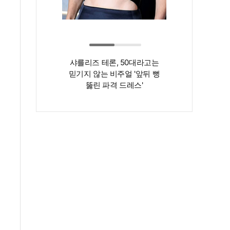
샤를리즈 테론, 50대라고는
‘인간 명화’ 김지
믿기지 않는 비주얼 '앞뒤 뻥
존재감은 확실…
뚫린 파격 드레스'