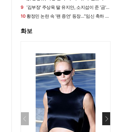
묵직한 존재감
9
'김부장' 주상욱 딸 유지안, 소지섭이 준 '금'
방치했다…"비누인 줄"
10
황정민 논란 속 '팬 증언' 등장…“임신 축하 전
화·남편과 식사도”
화보