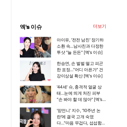
더보기
엑's 이슈
아이유, '전전 남친' 장기하
소환 속…남사친과 다정한
투샷 "늘 든든" [엑's 이슈]
한승연, 손 벌벌 떨고 피곤
한 표정…"어디 아픈가" 건
강이상설 확산 [엑's 이슈]
'44세' 슈, 충격적 얼굴 상
태…눈에 띄게 처진 피부
"손 봐야 할 데 많아" [엑's
이슈]
'맏언니' 지수, '10주년 논
란'에 결국 고개 숙였
다…"마음 무겁다, 섭섭함