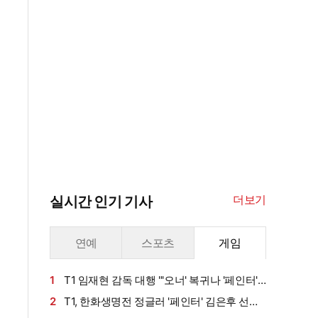
더보기
실시간 인기 기사
연예
스포츠
게임
1
T1 임재현 감독 대행 "'오너' 복귀나 '페인터'
지속 기용은 스크림 보며 결정… 타 라인 콜업 없
2
T1, 한화생명전 정글러 '페인터' 김은후 선