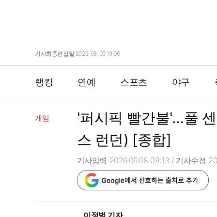
기사최종편집일 2026-08-09 19:06
랭킹
연예
스포츠
야구
'퍼시픽 빨간불'…풀 
게임
스 런던) [종합]
기사입력 2026.06.08 09:13
/ 기사수정 202
이정범 기자