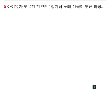
엄마가 알아봐" (원마이크)
5
아이유가 또…'전 전 연인' 장기하 노래 선곡이 부른 파장
[엑's 이슈]