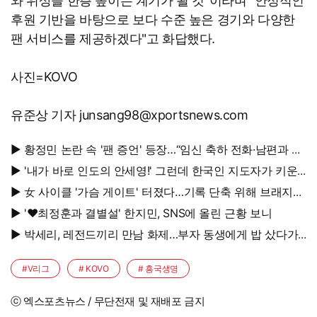
와 위상을 한층 높이는 계기가 될 것"이라며 "안정적인
후원 기반을 바탕으로 보다 수준 높은 경기와 다양한
팬 서비스를 제공하겠다"고 화답했다.
사진=KOVO
유준상 기자 junsang98@xportsnews.com
▶ 황정민 논란 속 '팬 증언' 등장…“임신 축하 전화·남편과 식
사도”
▶ '내가 바로 인도의 안세영!' 그런데 한국인 지도자가 키운
다
▶ 女 사이클 '가슴 게이트' 터졌다…기록 단축 위해 브래지어
에 솜 넣는다?
▶ '♥최정훈과 결별설' 한지민, SNS에 올린 근황 보니
▶ 박세리, 레전드끼리 만남 화제…부자 동생에게 밥 샀다가
'반전'
#V리그
# KOVO
# 흥국생명
ⓒ 엑스포츠뉴스 / 무단전재 및 재배포 금지