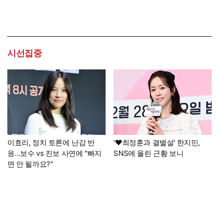
시선집중
이효리, 정치 토론에 난감 반
'♥최정훈과 결별설' 한지민,
응…보수 vs 진보 사연에 "빠지
SNS에 올린 근황 보니
면 안 될까요?"