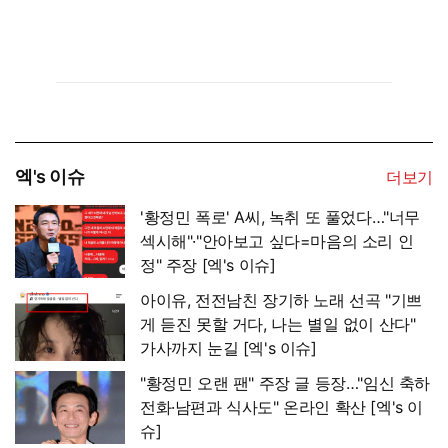
엑's 이슈
더보기
'황정민 폭로' A씨, 녹취 또 풀었다…"너무
섹시해"·"안아보고 싶다=마음의 소리 인
정" 주장 [엑's 이슈]
아이유, 전전남친 장기하 노래 선곡 "기쁘
게 듣진 못할 거다, 나는 별일 없이 산다"
가사까지 눈길 [엑's 이슈]
"황정민 오랜 팬" 주장 글 등장…"임신 축하
전화·남편과 식사도" 온라인 확산 [엑's 이
슈]