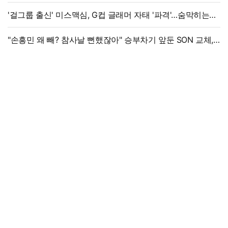
"국제 문제로 비화될 수 있어"
'걸그룹 출신' 미스맥심, G컵 글래머 자태 '파격'…숨막히는
라인
"손흥민 왜 빼? 참사날 뻔했잖아" 승부차기 앞둔 SON 교체,
美 매체 혹평