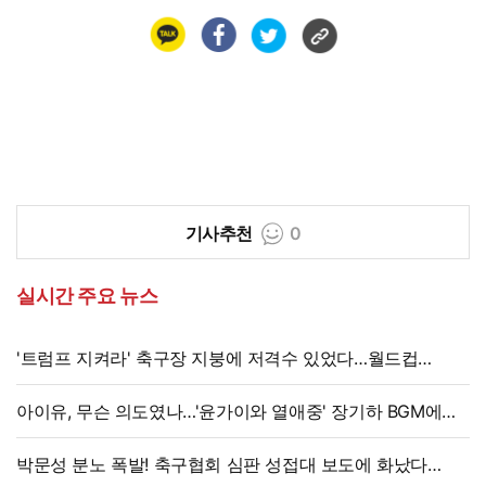
기사추천
0
실시간 주요 뉴스
'트럼프 지켜라' 축구장 지붕에 저격수 있었다…월드컵
결승전 비화
아이유, 무슨 의도였나…'윤가이와 열애중' 장기하 BGM에
의견분분
박문성 분노 폭발! 축구협회 심판 성접대 보도에 화났다