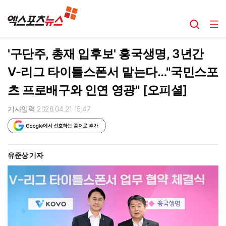
'구단주, 총재 입후보' 흥국생명, 3년간
V-리그 타이틀스폰서 맡는다…"국민스포
츠 프로배구와 인연 영광" [오피셜]
기사입력 2026.04.21 15:47
유준상 기자