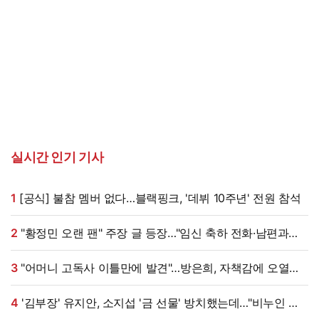
실시간 인기 기사
1
[공식] 불참 멤버 없다…블랙핑크, '데뷔 10주년' 전원 참석
2
"황정민 오랜 팬" 주장 글 등장…"임신 축하 전화·남편과
식사도" 온라인 확산 [엑's 이슈]
3
"어머니 고독사 이틀만에 발견"…방은희, 자책감에 오열
(특종세상)[전일야화]
4
'김부장' 유지안, 소지섭 '금 선물' 방치했는데…"비누인 줄,