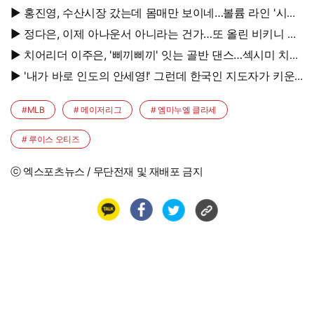
▶ 홍진영, 수산시장 갔는데 몸매만 보이네…볼륨 라인 '시선
강탈'
▶ 정다은, 이제 아나운서 아니라는 건가…또 올린 비키니 사
진, 과감 반전 매력
▶ 치어리더 이주은, '삐끼삐끼' 잇는 골반 댄스…섹시미 치사
량
▶ '내가 바로 인도의 안세영!' 그런데 한국인 지도자가 키운
다
#MLB
# 메이저리그
# 엠마누엘 클라세
# 루이스 오티즈
ⓒ 엑스포츠뉴스 / 무단전재 및 재배포 금지