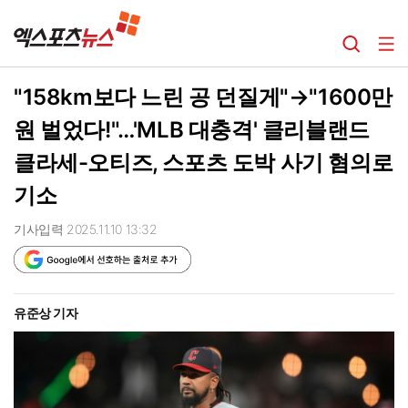
"158km보다 느린 공 던질게"→"1600만
원 벌었다!"…'MLB 대충격' 클리블랜드
클라세-오티즈, 스포츠 도박 사기 혐의로
기소
기사입력 2025.11.10 13:32
유준상 기자