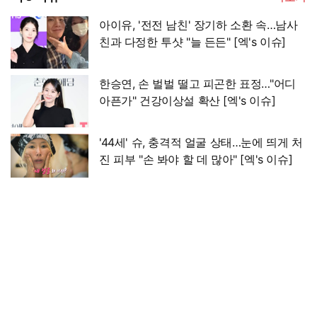
아이유, '전전 남친' 장기하 소환 속…남사
친과 다정한 투샷 "늘 든든" [엑's 이슈]
한승연, 손 벌벌 떨고 피곤한 표정…"어디
아픈가" 건강이상설 확산 [엑's 이슈]
'44세' 슈, 충격적 얼굴 상태…눈에 띄게 처
진 피부 "손 봐야 할 데 많아" [엑's 이슈]