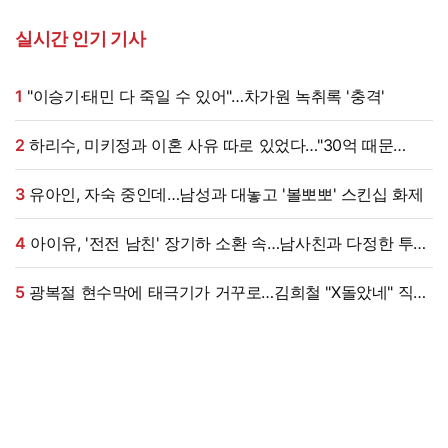
실시간 인기 기사
1
"이승기·태민 다 죽일 수 있어"…차가원 녹취록 '충격'
2
하리수, 미키정과 이혼 사유 따로 있었다…"30억 때문
아냐"
3
유아인, 자숙 중인데…남성과 대놓고 '볼뽀뽀' 스킨십 화제
4
아이유, '전전 남친' 장기하 소환 속…남사친과 다정한 투샷
"늘 든든" [엑's 이슈]
5
광복절 현수막에 태극기가 거꾸로…김희철 "X돌았네" 직접
댓글까지 남겼다