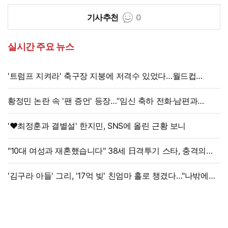
기사추천
0
실시간 주요 뉴스
'트럼프 지켜라' 축구장 지붕에 저격수 있었다…월드컵
결승전 비화
황정민 논란 속 '팬 증언' 등장…“임신 축하 전화·남편과
식사도”
'♥최정훈과 결별설' 한지민, SNS에 올린 근황 보니
"10대 여성과 재혼했습니다" 38세 日격투기 스타, 충격의
재혼 발표
'김구라 아들' 그리, '17억 빚' 친엄마 홀로 챙겼다…"나밖에
없어, 연락 꾸준히 하는 중"