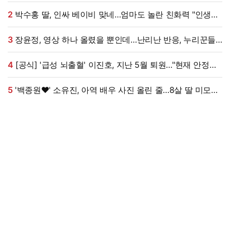
(데이앤나잇)
2
박수홍 딸, 인싸 베이비 맞네…엄마도 놀란 친화력 "인생
N회차"
3
장윤정, 영상 하나 올렸을 뿐인데…난리난 반응, 누리꾼들
"더 예뻐졌네요" 술렁 [★해시태그]
4
[공식] '급성 뇌출혈' 이진호, 지난 5월 퇴원…"현재 안정
취하는 중"
5
'백종원♥' 소유진, 아역 배우 사진 올린 줄…8살 딸 미모
대박, 연예인 시켜도 되겠어 [★해시태그]