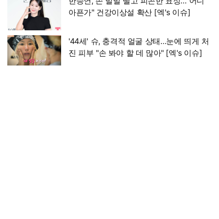
한승연, 손 벌벌 떨고 피곤한 표정…"어디
아픈가" 건강이상설 확산 [엑's 이슈]
'44세' 슈, 충격적 얼굴 상태…눈에 띄게 처
진 피부 "손 봐야 할 데 많아" [엑's 이슈]