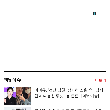
엑's 이슈
더보기
아이유, '전전 남친' 장기하 소환 속…남사
친과 다정한 투샷 "늘 든든" [엑's 이슈]