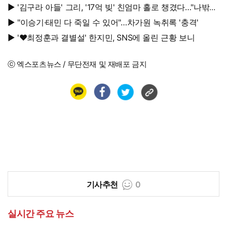
회차"
▶ '김구라 아들' 그리, '17억 빚' 친엄마 홀로 챙겼다…"나밖에
없어, 연락 꾸준히 하는 중"
▶ "이승기·태민 다 죽일 수 있어"…차가원 녹취록 '충격'
▶ '♥최정훈과 결별설' 한지민, SNS에 올린 근황 보니
ⓒ 엑스포츠뉴스 / 무단전재 및 재배포 금지
기사추천
0
실시간 주요 뉴스