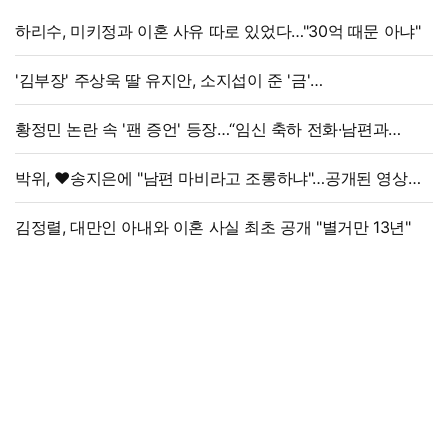
하리수, 미키정과 이혼 사유 따로 있었다…"30억 때문 아냐"
'김부장' 주상욱 딸 유지안, 소지섭이 준 '금'
방치했다…"비누인 줄"
황정민 논란 속 '팬 증언' 등장…“임신 축하 전화·남편과
식사도”
박위, ♥송지은에 "남편 마비라고 조롱하냐"…공개된 영상
보니
김정렬, 대만인 아내와 이혼 사실 최초 공개 "별거만 13년"