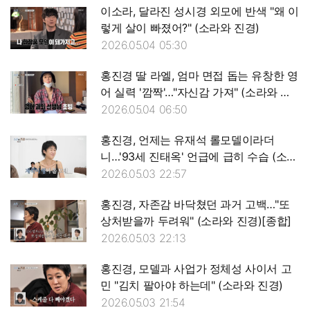
이소라, 달라진 성시경 외모에 반색 "왜 이
렇게 살이 빠졌어?" (소라와 진경)
2026.05.04 05:30
홍진경 딸 라엘, 엄마 면접 돕는 유창한 영
어 실력 '깜짝'…"자신감 가져" (소라와 진
경)[전일야화]
2026.05.04 06:50
홍진경, 언제는 유재석 롤모델이라더
니…'93세 진태옥' 언급에 급히 수습 (소라
와 진경)[종합]
2026.05.03 22:57
홍진경, 자존감 바닥쳤던 과거 고백…"또
상처받을까 두려워" (소라와 진경)[종합]
2026.05.03 22:13
홍진경, 모델과 사업가 정체성 사이서 고
민 "김치 팔아야 하는데" (소라와 진경)
2026.05.03 21:54