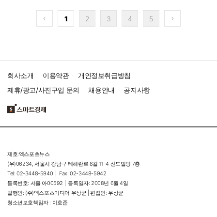
1
2
3
4
5
회사소개
이용약관
개인정보취급방침
제휴/광고/사진구입 문의
채용안내
공지사항
제호:엑스포츠뉴스
(우)06234, 서울시 강남구 테헤란로 8길 11-4 신도빌딩 7층
Tel: 02-3448-5940 |
Fax: 02-3448-5942
등록번호: 서울 아00592 |
등록일자: 2008년 6월 4일
발행인: (주)엑스포츠미디어 우상균 | 편집인: 우상균
청소년보호책임자 : 이호준