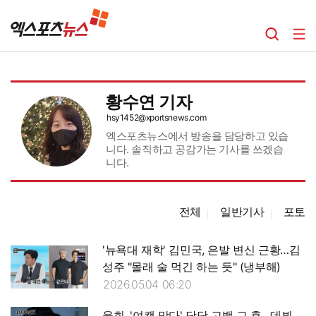
황수연 기자
hsy1452@xportsnews.com
엑스포츠뉴스에서 방송을 담당하고 있습
니다. 솔직하고 공감가는 기사를 쓰겠습
니다.
전체
일반기사
포토
기자페이지
'뉴욕대 재학' 김민국, 은발 변신 근황…김
성주 "몰래 술 먹긴 하는 듯" (냉부해)
2026.05.04 06:20
율희, '여캠 맞다' 당당 고백 그 후…데뷔