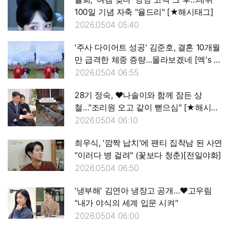
100일 기념 자축 "율드리" [★해시태그]
2026.05.04 05:40
'주사 다이어트 성공' 김준호, 결혼 10개월
만 급격한 체중 증량…몰라보겠네 [엑's 이
슈]
2026.05.04 06:55
28기 정숙, ♥나솔이와 함께 잠든 상
철…"조리원 오고 같이 뻗으심" [★해시태
그]
2026.05.04 06:10
최우식, '깜짝 납치'에 팬티 집착남 된 사연
"이러다 병 걸려" (꽃보다 청춘)[전일야화]
2026.05.04 06:50
'냉부해' 김연아 냉장고 공개…♥고우림
"내가 야식의 세계 입문 시켜"
2026.05.04 06:00