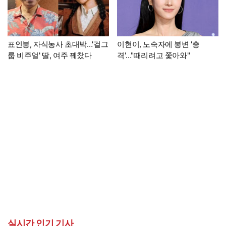
표인봉, 자식농사 초대박…'걸그
이현이, 노숙자에 봉변 '충
룹 비주얼' 딸, 여주 꿰찼다
격'…"때리려고 쫓아와"
실시간 인기 기사