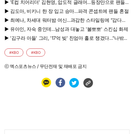
▶ 'E컵 치어리더' 김현영, 압도적 글래머…등장만으로 팬들
초토화
▶ 김도아, 비키니 한 장 입고 승마…파격 콘셉트에 팬들 혼절
▶ 최예나, 차세대 워터밤 여신…과감한 스타일링에 "감다살"
반응 폭발
▶ 유아인, 자숙 중인데…남성과 대놓고 '볼뽀뽀' 스킨십 화제
▶ '김구라 아들' 그리, '17억 빚' 친엄마 홀로 챙겼다…"나밖에
없어, 연락 꾸준히 하는 중"
#KBO
#KBO
ⓒ 엑스포츠뉴스 / 무단전재 및 재배포 금지