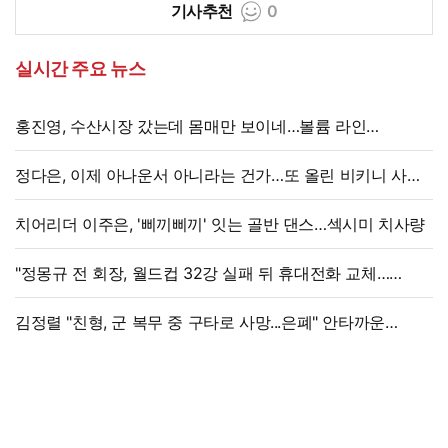
기사추천
0
실시간 주요 뉴스
홍진영, 수산시장 갔는데 몸매만 보이네…볼륨 라인
'시선강탈'
정다은, 이제 아나운서 아니라는 건가…또 올린 비키니 사진,
과감 반전 매력
치어리더 이주은, '삐끼삐끼' 잇는 골반 댄스…섹시미 치사량
"정몽규 전 회장, 월드컵 32강 실패 뒤 휴대전화 교체…
출국금지 조치도"
김정렬 "친형, 군 복무 중 구타로 사망...은폐" 안타까운
가족사