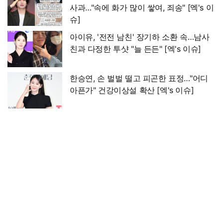
사과…"속에 화가 많이 쌓여, 죄송" [엑's 이
슈]
아이유, '전전 남친' 장기하 소환 속…남사
친과 다정한 투샷 "늘 든든" [엑's 이슈]
한승연, 손 벌벌 떨고 피곤한 표정…"어디
아픈가" 건강이상설 확산 [엑's 이슈]