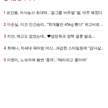
1
표인봉, 자식농사 초대박…'걸그룹 비주얼' 딸, 여주 꿰찼다
2
이순실, 이건 인간승리…"10개월만 45kg 뺐다" 위고비로
대박, 몰라보게 달라졌다 (동치미쇼)
3
지안, 예고도 없었는데…♥엄정욱과 깜짝 결혼 발표
"짧지만 깊은 연애, 확신 들었다" [전문]
4
최예나, 차세대 워터밤 여신…과감한 스타일링에 "감다살"
반응 폭발
5
이현이, 노숙자에 봉변 '충격'…"때리려고 쫓아와"