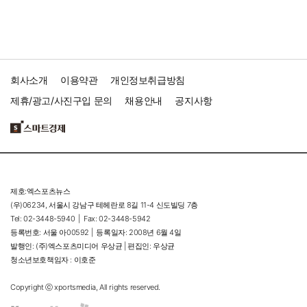
회사소개
이용약관
개인정보취급방침
제휴/광고/사진구입 문의
채용안내
공지사항
제호:엑스포츠뉴스
(우)06234, 서울시 강남구 테헤란로 8길 11-4 신도빌딩 7층
Tel: 02-3448-5940 |
Fax: 02-3448-5942
등록번호: 서울 아00592 |
등록일자: 2008년 6월 4일
발행인: (주)엑스포츠미디어 우상균 | 편집인: 우상균
청소년보호책임자 : 이호준
Copyright ⓒ xportsmedia, All rights reserved.