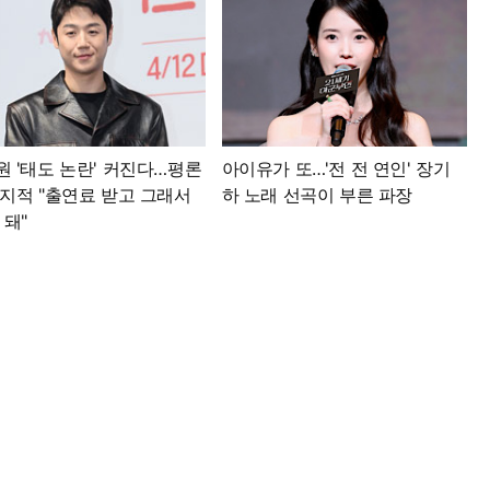
원 '태도 논란' 커진다…평론
아이유가 또…'전 전 연인' 장기
 지적 "출연료 받고 그래서
하 노래 선곡이 부른 파장
 돼"