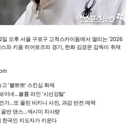
12일 오후 서울 구로구 고척스카이돔에서 열리는 '2026
 이글스와 키움 히어로즈의 경기, 한화 김경문 감독이 취재
com
놓고 '볼뽀뽀' 스킨십 화제
 보이네…볼륨 라인 '시선강탈'
 건가…또 올린 비키니 사진, 과감 반전 매력
잇는 골반 댄스…섹시미 치사량
그런데 한국인 지도자가 키운다