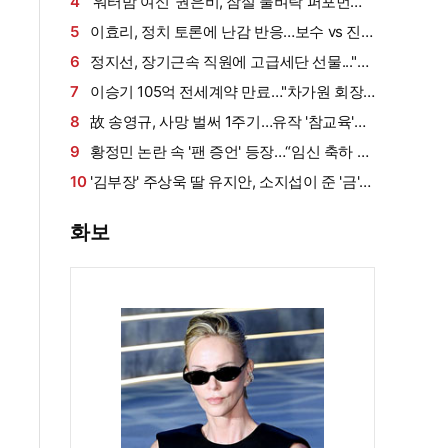
살아남았다" (내 남은 연애)
4
'워터밤 여신' 권은비, 잠실 물벼락 퍼포먼스
'후끈'…두산 승리요정 등극
5
이효리, 정치 토론에 난감 반응…보수 vs 진
보 사연에 "빠지면 안 될까요?"
6
정지선, 장기근속 직원에 고급세단 선물..."차
부담되면 명품백도 가능" (사당귀)[전일야화]
7
이승기 105억 전세계약 만료…"차가원 회장,
보증금 안 주면 법적 조치"
8
故 송영규, 사망 벌써 1주기…유작 '참교육'서
묵직한 존재감
9
황정민 논란 속 '팬 증언' 등장…“임신 축하 전
화·남편과 식사도”
10
'김부장' 주상욱 딸 유지안, 소지섭이 준 '금'
방치했다…"비누인 줄"
화보