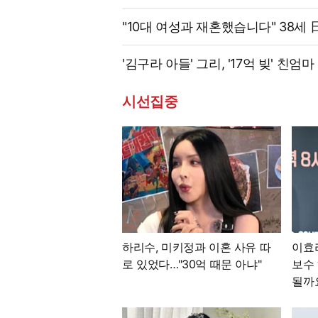
"10대 여성과 재혼했습니다" 38세
'김구라 아들' 그리, '17억 빚' 친
시선집중
하리수, 미키정과 이혼 사유 따
이효
로 있었다…"30억 때문 아냐"
보수 
될까요