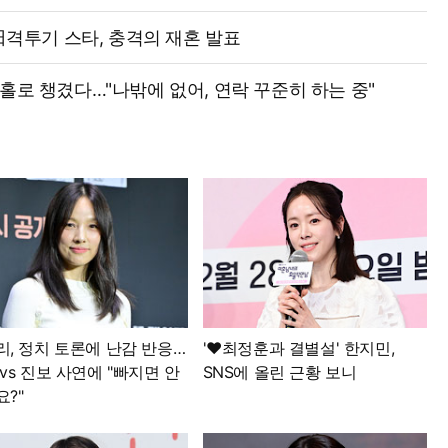
 日격투기 스타, 충격의 재혼 발표
엄마 홀로 챙겼다…"나밖에 없어, 연락 꾸준히 하는 중"
리, 정치 토론에 난감 반응…
'♥최정훈과 결별설' 한지민,
vs 진보 사연에 "빠지면 안
SNS에 올린 근황 보니
?"