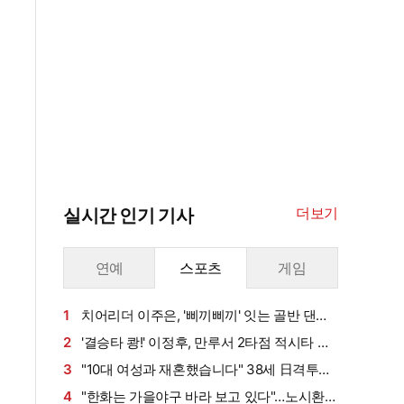
더보기
실시간 인기 기사
연예
스포츠
게임
1
치어리더 이주은, '삐끼삐끼' 잇는 골반 댄
스…섹시미 치사량
2
'결승타 쾅!' 이정후, 만루서 2타점 적시타 폭
발→6G 연속 안타 상승세…시즌 타율 0.303
3
"10대 여성과 재혼했습니다" 38세 日격투기
스타, 충격의 재혼 발표…2주 만에 동거→반 년
4
"한화는 가을야구 바라 보고 있다"…노시환의