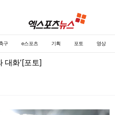
축구
e스포츠
기획
포토
영상
 대화’[포토]