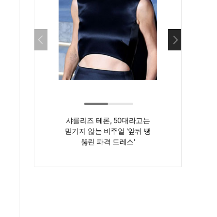
샤를리즈 테론, 50대라고는
‘인간 명화’ 김지
믿기지 않는 비주얼 '앞뒤 뻥
존재감은 확실…
뚫린 파격 드레스'