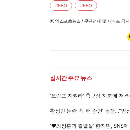
#KBO
#KBO
ⓒ 엑스포츠뉴스 / 무단전재 및 재배포 금지
실시간 주요 뉴스
'트럼프 지켜라' 축구장 지붕에 저
황정민 논란 속 '팬 증언' 등장…“임
'♥최정훈과 결별설' 한지민, SNS에