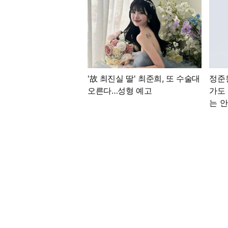
'故 최진실 딸' 최준희, 또 수술대
정준
오른다…성형 예고
가도
는 안