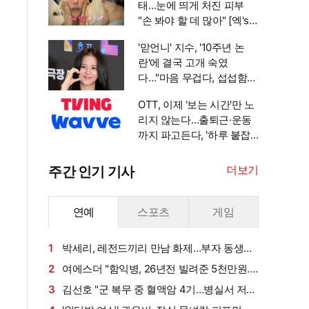
태…눈에 띄게 처진 피부
"손 봐야 할 데 많아" [엑's
이슈]
'맏언니' 지수, '10주년 논
란'에 결국 고개 숙였
다…"마음 무겁다, 섭섭함
안겨" [엑's 이슈]
OTT, 이제 '보는 시간'만 노
리지 않는다…출퇴근·운동
까지 파고든다, '하루 붙잡
기' 경쟁 [엑's 초점]
더보기
주간 인기 기사
연예
스포츠
게임
1
박세리, 레전드끼리 만남 화제…부자 동생에
게 밥 샀다가 '반전'
2
여에스더 "함익병, 26년전 빌려준 5천만원...
그덕에 사업 시작" (동상이몽2)[종합]
3
김선호 "군 복무 중 혈액암 4기…병실서 저만