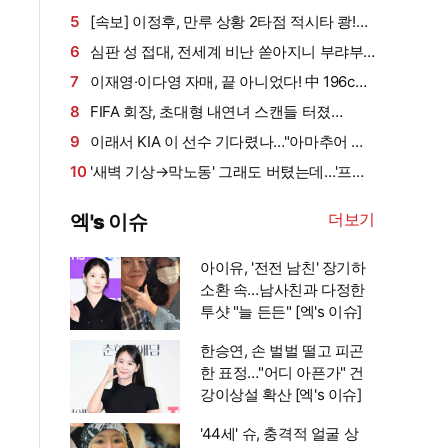
만에 결혼, "뭐하는 거야?" 일본서도 시끌
짧고 굵은 각오, 푹 쉬고 5위 도약 겨냥
5
[속보] 이정후, 만루 상황 2타점 적시타 쾅!…
볼넷→안타로 '펄펄', 6G 연속 안타 생산
6
심판 성 접대, 전세계 비난 쏟아지니 부랴부
랴?…대한축구협회 사과문 공식 발표 "전세계
7
이재영·이다영 자매, 끝 아니었다! 中 196cm
축구 관계자 여러분께 사과" [오피셜]
국대+쿠바 스타까지 싹쓸이…창단 1년 만에 유
8
FIFA 회장, 초대형 내연녀 스캔들 터졌
럽 정조준
다…"UEFA 사무총장 시절, 승진 특혜+MBA 학
9
이래서 KIA 이 선수 기다렸나…"아마추어 같
비"→"관계 들통나자 거액 퇴직금" (英 텔레그래
은 생각하면 또 힘들어" 베테랑 안방마님의 진심
10
'새벽 기상→막노동' 그래도 버텼는데…'프로
프)
어린 조언
눈앞' 호주 럭비 MVP, 경기 중 대형 사고→척수
더보기
엑's 이슈
부상으로 수술대
아이유, '전전 남친' 장기하
소환 속…남사친과 다정한
투샷 "늘 든든" [엑's 이슈]
한승연, 손 벌벌 떨고 피곤
한 표정…"어디 아픈가" 건
강이상설 확산 [엑's 이슈]
'44세' 슈, 충격적 얼굴 상