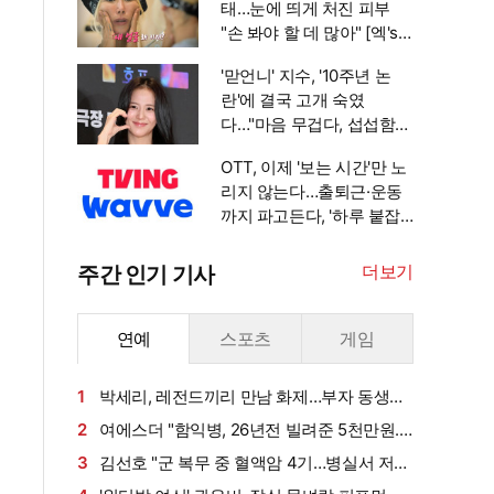
태…눈에 띄게 처진 피부
"손 봐야 할 데 많아" [엑's
이슈]
'맏언니' 지수, '10주년 논
란'에 결국 고개 숙였
다…"마음 무겁다, 섭섭함
안겨" [엑's 이슈]
OTT, 이제 '보는 시간'만 노
리지 않는다…출퇴근·운동
까지 파고든다, '하루 붙잡
기' 경쟁 [엑's 초점]
더보기
주간 인기 기사
연예
스포츠
게임
1
박세리, 레전드끼리 만남 화제…부자 동생에
게 밥 샀다가 '반전'
2
여에스더 "함익병, 26년전 빌려준 5천만원...
그덕에 사업 시작" (동상이몽2)[종합]
3
김선호 "군 복무 중 혈액암 4기…병실서 저만