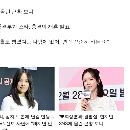
 올린 근황 보니
 日격투기 스타, 충격의 재혼 발표
엄마 홀로 챙겼다…"나밖에 없어, 연락 꾸준히 하는 중"
리, 정치 토론에 난감 반응…
'♥최정훈과 결별설' 한지민,
vs 진보 사연에 "빠지면 안
SNS에 올린 근황 보니