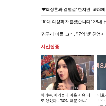
'♥최정훈과 결별설' 한지민, SNS에
"10대 여성과 재혼했습니다" 38세
'김구라 아들' 그리, '17억 빚' 친
시선집중
하리수, 미키정과 이혼 사유 따
이효
로 있었다…"30억 때문 아냐"
보수 