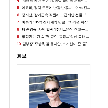
살아남았다" (내 남은 연애)
4
'워터밤 여신' 권은비, 잠실 물벼락 퍼포먼스
'후끈'…두산 승리요정 등극
5
이효리, 정치 토론에 난감 반응…보수 vs 진
보 사연에 "빠지면 안 될까요?"
6
정지선, 장기근속 직원에 고급세단 선물..."차
부담되면 명품백도 가능" (사당귀)[전일야화]
7
이승기 105억 전세계약 만료…"차가원 회장,
보증금 안 주면 법적 조치"
8
故 송영규, 사망 벌써 1주기…유작 '참교육'서
묵직한 존재감
9
황정민 논란 속 '팬 증언' 등장…“임신 축하 전
화·남편과 식사도”
10
'김부장' 주상욱 딸 유지안, 소지섭이 준 '금'
방치했다…"비누인 줄"
화보