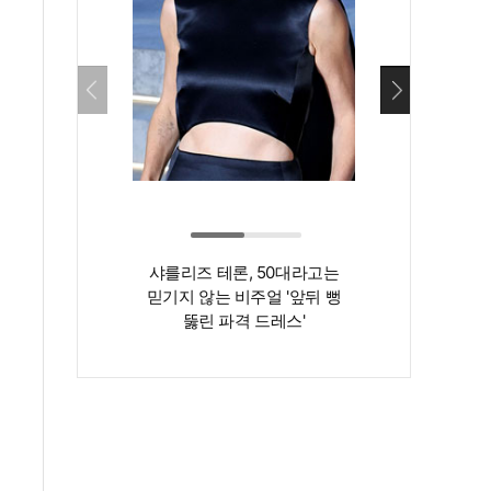
샤를리즈 테론, 50대라고는
‘인간 명화’ 김지
믿기지 않는 비주얼 '앞뒤 뻥
존재감은 확실…
뚫린 파격 드레스'