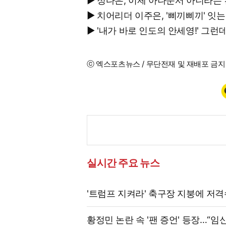
▶ 정다은, 이제 아나운서 아니라는
▶ 치어리더 이주은, '삐끼삐끼' 
▶ '내가 바로 인도의 안세영!' 
ⓒ 엑스포츠뉴스 / 무단전재 및 재배포 금지
실시간 주요 뉴스
'트럼프 지켜라' 축구장 지붕에 저
황정민 논란 속 '팬 증언' 등장…“임