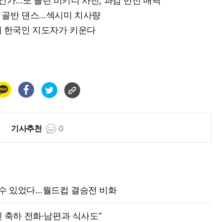
 건가…또 올린 비키니 사진, 과감 반전 매력
잇는 골반 댄스…섹시미 치사량
그런데 한국인 지도자가 키운다
기사추천
0
격수 있었다…월드컵 결승전 비화
신 축하 전화·남편과 식사도”