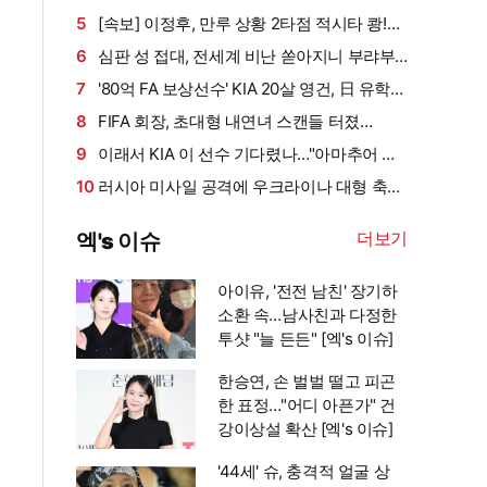
만에 결혼, "뭐하는 거야?" 일본서도 시끌
짧고 굵은 각오, 푹 쉬고 5위 도약 겨냥
5
[속보] 이정후, 만루 상황 2타점 적시타 쾅!…
볼넷→안타로 '펄펄', 6G 연속 안타 생산
6
심판 성 접대, 전세계 비난 쏟아지니 부랴부
랴?…대한축구협회 사과문 공식 발표 "전세계
7
'80억 FA 보상선수' KIA 20살 영건, 日 유학이
축구 관계자 여러분께 사과" [오피셜]
전환점 될까…"심리적으로 편해졌다"
8
FIFA 회장, 초대형 내연녀 스캔들 터졌
다…"UEFA 사무총장 시절, 승진 특혜+MBA 학
9
이래서 KIA 이 선수 기다렸나…"아마추어 같
비"→"관계 들통나자 거액 퇴직금" (英 텔레그래
은 생각하면 또 힘들어" 베테랑 안방마님의 진심
10
러시아 미사일 공격에 우크라이나 대형 축구
프)
어린 조언
장 부숴졌다…경기 하루 전 '지붕 뚫리고 관중석
더보기
엑's 이슈
초토화', 2명 부상
아이유, '전전 남친' 장기하
소환 속…남사친과 다정한
투샷 "늘 든든" [엑's 이슈]
한승연, 손 벌벌 떨고 피곤
한 표정…"어디 아픈가" 건
강이상설 확산 [엑's 이슈]
'44세' 슈, 충격적 얼굴 상