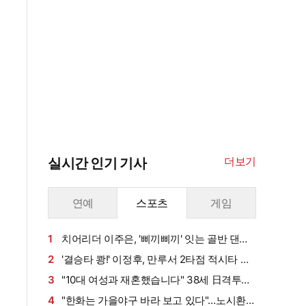
더보기
실시간 인기 기사
연예
스포츠
게임
1
치어리더 이주은, '삐끼삐끼' 잇는 골반 댄
스…섹시미 치사량
2
'결승타 쾅!' 이정후, 만루서 2타점 적시타 폭
발→6G 연속 안타 상승세…시즌 타율 0.303
3
"10대 여성과 재혼했습니다" 38세 日격투기
스타, 충격의 재혼 발표…2주 만에 동거→반 년
4
"한화는 가을야구 바라 보고 있다"…노시환의