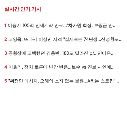
실시간 인기 기사
1
이승기 105억 전세계약 만료…"차가원 회장, 보증금 안
주면 법적 조치"
2
고영욱, 또다시 이상민 저격 "실제로는 74년생…신정환도
나중에 알고 욕해"
3
공황장애 고백했던 김용빈, 180도 달라진 삶…연이은
겹경사
4
이효리, 정치 토론에 난감 반응…보수 vs 진보 사연에
"빠지면 안 될까요?"
5
"황정민 메시지, 오해의 소지 없는 불륜…A씨는 스토킹"
현직 변호사 해석 [엑's 이슈]