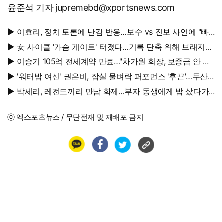
윤준석 기자 jupremebd@xportsnews.com
▶ 이효리, 정치 토론에 난감 반응…보수 vs 진보 사연에 "빠
지면 안 될까요?"
▶ 女 사이클 '가슴 게이트' 터졌다…기록 단축 위해 브래지어
에 솜 넣는다?
▶ 이승기 105억 전세계약 만료…"차가원 회장, 보증금 안 주
면 법적 조치"
▶ '워터밤 여신' 권은비, 잠실 물벼락 퍼포먼스 '후끈'…두산
승리요정 등극
▶ 박세리, 레전드끼리 만남 화제…부자 동생에게 밥 샀다가
'반전'
ⓒ 엑스포츠뉴스 / 무단전재 및 재배포 금지