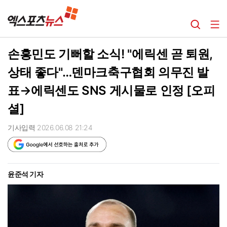
손흥민도 기뻐할 소식! "에릭센 곧 퇴원,
상태 좋다"…덴마크축구협회 의무진 발
표→에릭센도 SNS 게시물로 인정 [오피
셜]
기사입력 2026.06.08 21:24
윤준석 기자