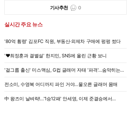
기사추천
0
실시간 주요 뉴스
'80억 횡령' 김포FC 직원, 부동산·외제차 구매에 펑펑 썼다
'♥최정훈과 결별설' 한지민, SNS에 올린 근황 보니
'걸그룹 출신' 미스맥심, G컵 글래머 자태 '파격'…숨막히는
라인
전소미, 수영복 어디까지 파인 거야…물오른 글래머 몸매
中 왕즈이 날벼락!…'1승12패' 안세영, 이제 준결승에서
만난다→'3위 추락 후폭풍', 세계선수권 대진 확정