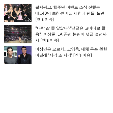
블랙핑크, 10주년 이벤트 소식 전했는
데...40명 초청·멤버십 제한에 팬들 '불만'
[엑's 이슈]
"나락 갈 줄 알았다"·"댓글은 코미디로 활
용"…이상준, LA 공연 논란에 댓글 설전까
지 [엑's 이슈]
이상민은 모르쇠…고영욱, 대체 무슨 원한
이길래 '저격 또 저격' [엑's 이슈]