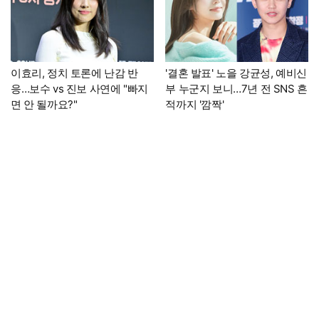
이효리, 정치 토론에 난감 반
'결혼 발표' 노을 강균성, 예비신
응…보수 vs 진보 사연에 "빠지
부 누군지 보니…7년 전 SNS 흔
면 안 될까요?"
적까지 '깜짝'