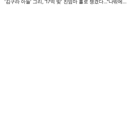
'김구라 아들' 그리, '17억 빚' 친엄마 홀로 챙겼다…"나밖에
없어, 연락 꾸준히 하는 중"