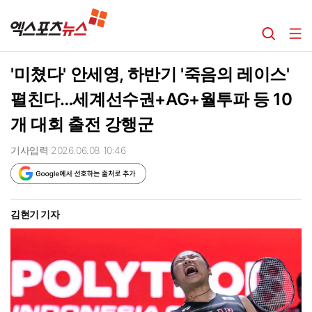
'미쳤다' 안세영, 하반기 '죽음의 레이스'
펼친다…세계선수권+AG+월투파 등 10
개 대회 출전 강행군
기사입력 2026.06.08 10:46
김현기 기자