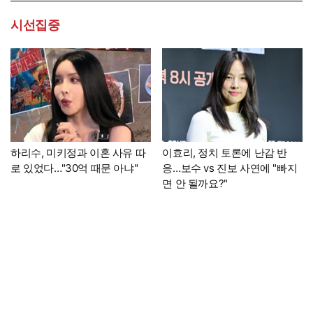
시선집중
하리수, 미키정과 이혼 사유 따
이효리, 정치 토론에 난감 반
로 있었다…"30억 때문 아냐"
응…보수 vs 진보 사연에 "빠지
면 안 될까요?"