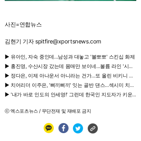
사진=연합뉴스
김현기 기자 spitfire@xportsnews.com
▶ 유아인, 자숙 중인데…남성과 대놓고 '볼뽀뽀' 스킨십 화제
▶ 홍진영, 수산시장 갔는데 몸매만 보이네…볼륨 라인 '시선
강탈'
▶ 정다은, 이제 아나운서 아니라는 건가…또 올린 비키니 사
진, 과감 반전 매력
▶ 치어리더 이주은, '삐끼삐끼' 잇는 골반 댄스…섹시미 치사
량
▶ '내가 바로 인도의 안세영!' 그런데 한국인 지도자가 키운
다
ⓒ 엑스포츠뉴스 / 무단전재 및 재배포 금지