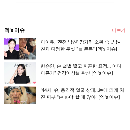
엑's 이슈
더보기
아이유, '전전 남친' 장기하 소환 속…남사
친과 다정한 투샷 "늘 든든" [엑's 이슈]
한승연, 손 벌벌 떨고 피곤한 표정…"어디
아픈가" 건강이상설 확산 [엑's 이슈]
'44세' 슈, 충격적 얼굴 상태…눈에 띄게 처
진 피부 "손 봐야 할 데 많아" [엑's 이슈]