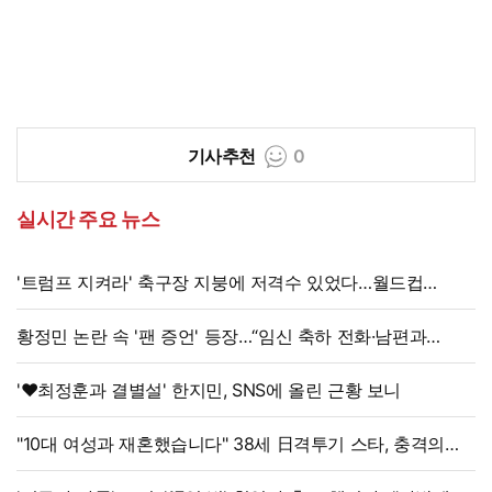
기사추천
0
실시간 주요 뉴스
'트럼프 지켜라' 축구장 지붕에 저격수 있었다…월드컵
결승전 비화
황정민 논란 속 '팬 증언' 등장…“임신 축하 전화·남편과
식사도”
'♥최정훈과 결별설' 한지민, SNS에 올린 근황 보니
"10대 여성과 재혼했습니다" 38세 日격투기 스타, 충격의
재혼 발표