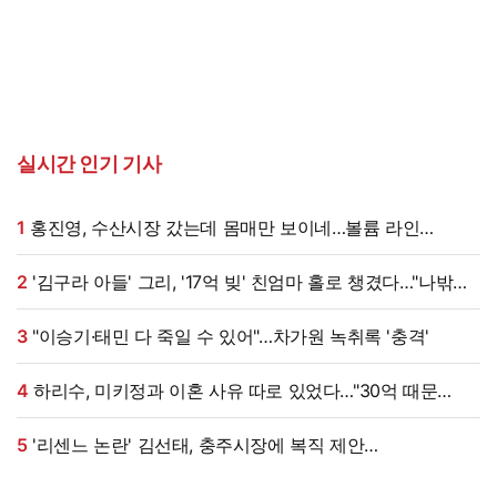
실시간 인기 기사
1
홍진영, 수산시장 갔는데 몸매만 보이네…볼륨 라인
'시선강탈'
2
'김구라 아들' 그리, '17억 빚' 친엄마 홀로 챙겼다…"나밖에
없어, 연락 꾸준히 하는 중"
3
"이승기·태민 다 죽일 수 있어"…차가원 녹취록 '충격'
4
하리수, 미키정과 이혼 사유 따로 있었다…"30억 때문
아냐"
5
'리센느 논란' 김선태, 충주시장에 복직 제안
받았다…"돌아올 생각 있냐" 수척 근황까지 [엑's 이슈]