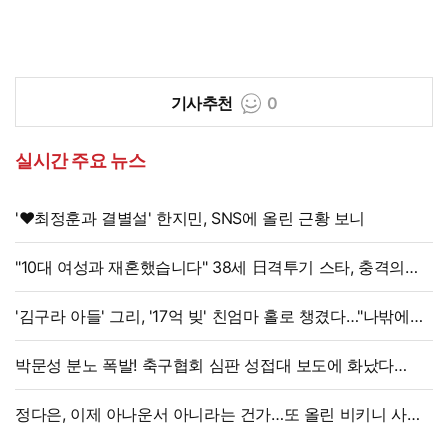
기사추천
0
실시간 주요 뉴스
'♥최정훈과 결별설' 한지민, SNS에 올린 근황 보니
"10대 여성과 재혼했습니다" 38세 日격투기 스타, 충격의
재혼 발표
'김구라 아들' 그리, '17억 빚' 친엄마 홀로 챙겼다…"나밖에
없어, 연락 꾸준히 하는 중"
박문성 분노 폭발! 축구협회 심판 성접대 보도에 화났다
"국제 문제로 비화될 수 있어"
정다은, 이제 아나운서 아니라는 건가…또 올린 비키니 사진,
과감 반전 매력