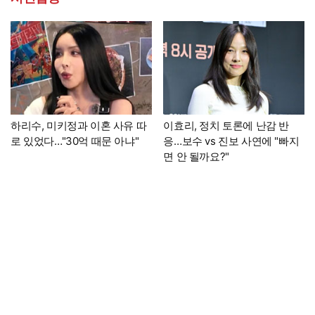
하리수, 미키정과 이혼 사유 따
이효리, 정치 토론에 난감 반
로 있었다…"30억 때문 아냐"
응…보수 vs 진보 사연에 "빠지
면 안 될까요?"