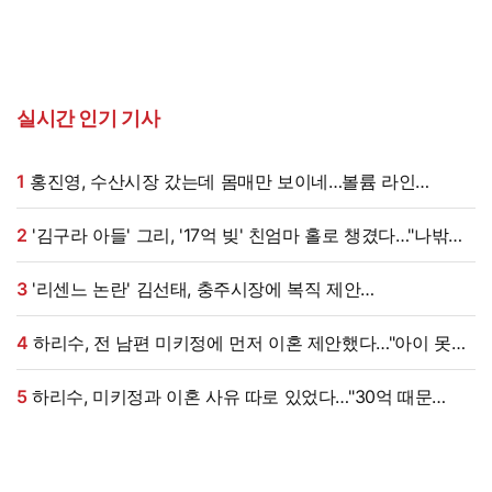
실시간 인기 기사
1
홍진영, 수산시장 갔는데 몸매만 보이네…볼륨 라인
'시선강탈'
2
'김구라 아들' 그리, '17억 빚' 친엄마 홀로 챙겼다…"나밖에
없어, 연락 꾸준히 하는 중"
3
'리센느 논란' 김선태, 충주시장에 복직 제안
받았다…"돌아올 생각 있냐" 수척 근황까지 [엑's 이슈]
4
하리수, 전 남편 미키정에 먼저 이혼 제안했다…"아이 못
낳는 미안함 늘 있어" (이중생활)[종합]
5
하리수, 미키정과 이혼 사유 따로 있었다…"30억 때문
아냐"