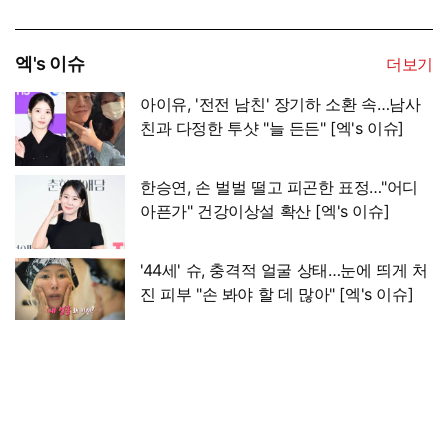
엑's 이슈
더보기
아이유, '전전 남친' 장기하 소환 속…남사
친과 다정한 투샷 "늘 든든" [엑's 이슈]
한승연, 손 벌벌 떨고 피곤한 표정…"어디
아픈가" 건강이상설 확산 [엑's 이슈]
'44세' 슈, 충격적 얼굴 상태…눈에 띄게 처
진 피부 "손 봐야 할 데 많아" [엑's 이슈]