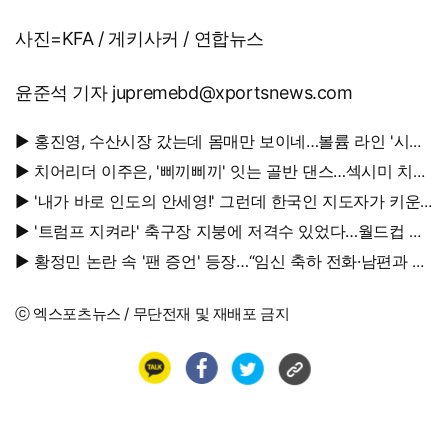
사진=KFA / 게키사커 / 연합뉴스
윤준석 기자 jupremebd@xportsnews.com
▶ 홍진영, 수산시장 갔는데 몸매만 보이네…볼륨 라인 '시선
강탈'
▶ 치어리더 이주은, '삐끼삐끼' 잇는 골반 댄스…섹시미 치사
량
▶ '내가 바로 인도의 안세영!' 그런데 한국인 지도자가 키운
다
▶ '트럼프 지켜라' 축구장 지붕에 저격수 있었다…월드컵 결
승전 비화
▶ 황정민 논란 속 '팬 증언' 등장…“임신 축하 전화·남편과 식
사도”
ⓒ 엑스포츠뉴스 / 무단전재 및 재배포 금지