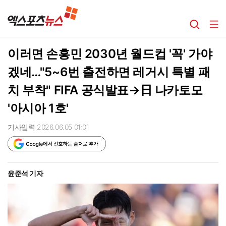
이러면 손흥민 2030년 월드컵 '꼭' 가야
겠네…"5~6번 출전하면 레거시 특별 패
치 부착" FIFA 공식발표→日 나카토모
'아시아 1호'
기사입력 2026.06.05 01:01
윤준석 기자