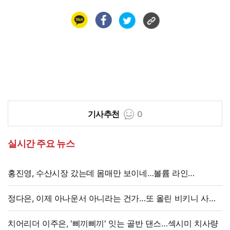
기사추천
0
실시간 주요 뉴스
홍진영, 수산시장 갔는데 몸매만 보이네…볼륨 라인
'시선강탈'
정다은, 이제 아나운서 아니라는 건가…또 올린 비키니 사진,
과감 반전 매력
치어리더 이주은, '삐끼삐끼' 잇는 골반 댄스…섹시미 치사량