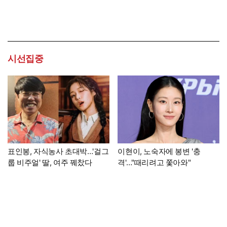
시선집중
표인봉, 자식농사 초대박…'걸그
이현이, 노숙자에 봉변 '충
룹 비주얼' 딸, 여주 꿰찼다
격'…"때리려고 쫓아와"