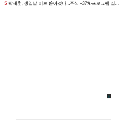
5
탁재훈, 생일날 비보 쏟아졌다…주식 -37%·프로그램 실직
'날벼락' (미우새)