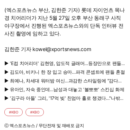
(엑스포츠뉴스 부산, 김한준 기자) 롯데 자이언츠 목나
경 치어리더가 지난 5월 27일 오후 부산 동래구 사직
야구장에서 진행된 엑스포츠뉴스와의 단독 인터뷰 전
사진 촬영에 임하고 있다.
김한준 기자 kowel@xportsnews.com
▶ 'E컵 치어리더' 김현영, 압도적 글래머…등장만으로 팬들
초토화
▶ 김도아, 비키니 한 장 입고 승마…파격 콘셉트에 팬들 혼절
▶ 최예나, 차세대 워터밤 여신…과감한 스타일링에 "감다살"
반응 폭발
▶ 유아인, 자숙 중인데…남성과 대놓고 '볼뽀뽀' 스킨십 화제
▶ '김구라 아들' 그리, '17억 빚' 친엄마 홀로 챙겼다…"나밖에
없어, 연락 꾸준히 하는 중"
#KBO
#KBO
ⓒ 엑스포츠뉴스 / 무단전재 및 재배포 금지