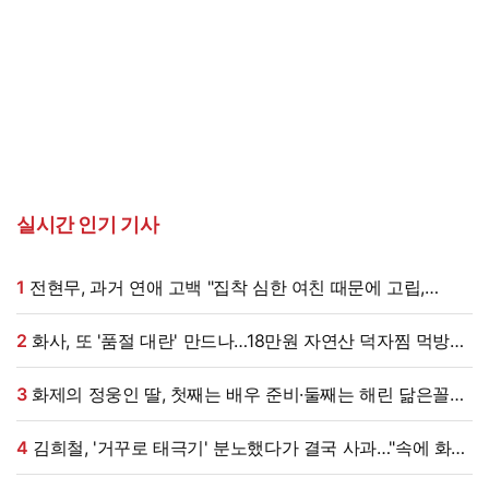
실시간 인기 기사
1
전현무, 과거 연애 고백 "집착 심한 여친 때문에 고립,
친구들이 연락 끊어" (내사패)
2
화사, 또 '품절 대란' 만드나…18만원 자연산 덕자찜 먹방
(미우새)[종합]
3
화제의 정웅인 딸, 첫째는 배우 준비·둘째는 해린 닮은꼴…
근황 '눈길' [엑's 이슈]
4
김희철, '거꾸로 태극기' 분노했다가 결국 사과…"속에 화가
많이 쌓여, 죄송" [엑's 이슈]