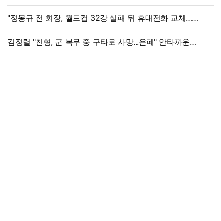
"정몽규 전 회장, 월드컵 32강 실패 뒤 휴대전화 교체…
출국금지 조치도"
김정렬 "친형, 군 복무 중 구타로 사망...은폐" 안타까운
가족사