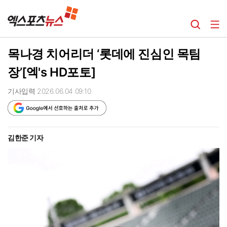
목나경 치어리더 ‘롯데에 진심인 목팀
장’[엑's HD포토]
기사입력 2026.06.04 09:10
김한준 기자