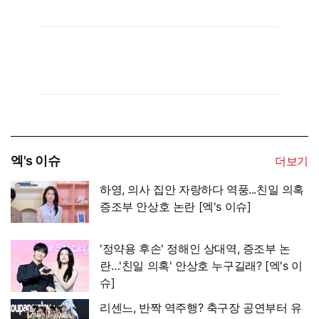
엑's 이슈
더보기
하영, 의사 집안 자랑하다 역풍...친일 의혹
증조부 안상호 논란 [엑's 이슈]
'정약용 후손' 정해인 상대역, 증조부 논
란…'친일 의혹' 안상호 누구길래? [엑's 이
슈]
리센느, 반짝 역주행? 축구장 공연부터 유