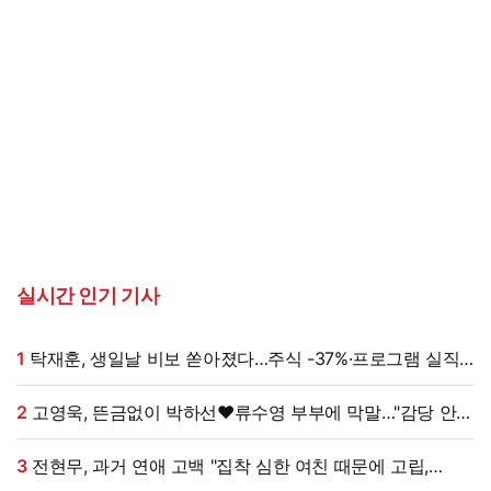
실시간 인기 기사
1
탁재훈, 생일날 비보 쏟아졌다…주식 -37%·프로그램 실직
'날벼락' (미우새)
2
고영욱, 뜬금없이 박하선♥류수영 부부에 막말…"감당 안
될 여자, 계속 명품 사 나를텐데"
3
전현무, 과거 연애 고백 "집착 심한 여친 때문에 고립,