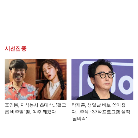
시선집중
표인봉, 자식농사 초대박…'걸그
탁재훈, 생일날 비보 쏟아졌
룹 비주얼' 딸, 여주 꿰찼다
다…주식 -37%·프로그램 실직
'날벼락'