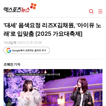
'대세' 음색요정 리즈X김채원, '아이유 노
래'로 입맞춤 [2025 가요대축제]
기사입력 2025.12.19 20:06
조혜진 기자