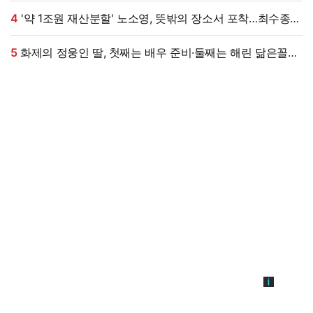
친구들이 연락 끊어" (내사패)
4
'약 1조원 재산분할' 노소영, 뜻밖의 장소서 포착…최수종
옆에서 '활짝'
5
화제의 정웅인 딸, 첫째는 배우 준비·둘째는 해린 닮은꼴…
근황 '눈길' [엑's 이슈]