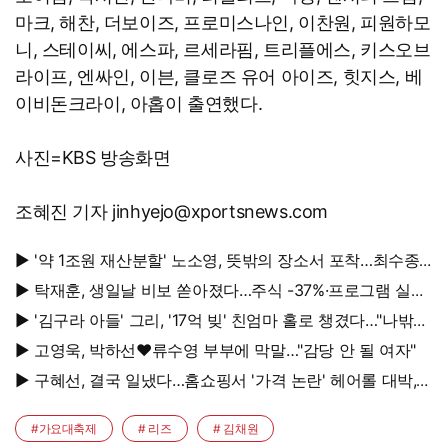
마크, 해찬, 더보이즈, 프로미스나인, 이찬원, 피원하모
니, 스테이씨, 에스파, 르세라핌, 트리플에스, 키스오브
라이프, 엔싸인, 이븐, 클로즈 유어 아이즈, 힛지스, 베
이비돈크라이, 아홉이 출연했다.
사진=KBS 방송화면
조혜진 기자 jinhyejo@xportsnews.com
▶ '약 1조원 재산분할' 노소영, 뜻밖의 장소서 포착…최수종
옆에서 '활짝'
▶ 탁재훈, 생일날 비보 쏟아졌다…주식 -37%·프로그램 실직
'날벼락'
▶ '김구라 아들' 그리, '17억 빚' 친엄마 홀로 챙겼다…"나밖에
없어"
▶ 고영욱, 박하선♥류수영 부부에 막말…"감당 안 될 여자"
▶ 구혜선, 결국 일냈다…홈쇼핑서 '가격 논란' 헤어롤 대박,
무려 '3만 장' 돌파
#가요대축제
# 리즈
# 김채원