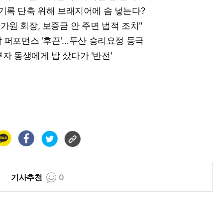
다…기록 단축 위해 브래지어에 솜 넣는다?
차가원 회장, 보증금 안 주면 법적 조치"
벼락 퍼포먼스 '후끈'…두산 승리요정 등극
부자 동생에게 밥 샀다가 '반전'
기사추천
0