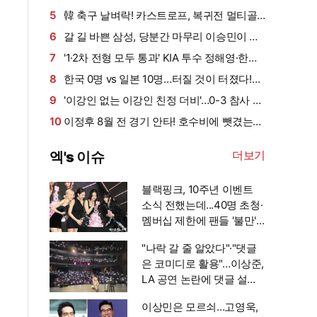
[대구 현장]
코 방한 명단 포함→맨시티전 출전 초읽기…군
5
韓 축구 날벼락! 카스트로프, 복귀전 멀티골
행정 절차로 늦어진 합류→구단이 한국까지 직
→10분 응급처치→들것 실려 병원 긴급 이송…
6
갈 길 바쁜 삼성, 당분간 마무리 이승민이 맡
접 관리했다
접촉도 없었는데 통증 극심, 장기 부상 우려
는다…"김재윤 아직 100% 아냐" [대구 현장]
7
'1·2차 전형 모두 통과' KIA 투수 정해영·한재
승·내야수 윤도현, 상무 최종 합격
8
한국 0명 vs 일본 10명…터질 것이 터졌다!
EPL 충격 현실화→도미야스 팰리스 입단 임박
9
'이강인 없는 이강인 친정 더비'…0-3 참사 나
+우에다 브라이턴 접근
왔다! PSG, 스페인 2부 마요르카에 0-3 충격
10
이정후 8월 전 경기 안타! 호수비에 뺏겼는
패…다가오는 슈퍼컵 비상
데, 다음 타석 곧바로 안타 생산…3할 타율 수성
더보기
엑's 이슈
했다
블랙핑크, 10주년 이벤트
소식 전했는데...40명 초청·
멤버십 제한에 팬들 '불만'
[엑's 이슈]
"나락 갈 줄 알았다"·"댓글
은 코미디로 활용"…이상준,
LA 공연 논란에 댓글 설전
까지 [엑's 이슈]
이상민은 모르쇠…고영욱,