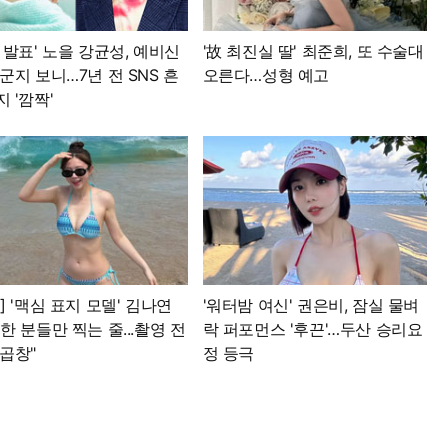
 발표' 노을 강균성, 예비신
'故 최진실 딸' 최준희, 또 수술대
군지 보니…7년 전 SNS 흔
오른다…성형 예고
 '깜짝'
] '맥심 표지 모델' 김나연
'워터밤 여신' 권은비, 잠실 물벼
한 분들만 찍는 줄...촬영 전
락 퍼포먼스 '후끈'…두산 승리요
곱창"
정 등극