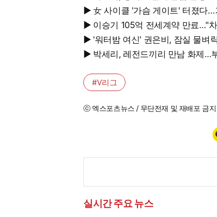
▶ 女 사이클 '가슴 게이트' 터졌
▶ 이승기 105억 전세계약 만료…"
▶ '워터밤 여신' 권은비, 잠실 물
▶ 박세리, 레전드끼리 만남 화제…
#V리그
ⓒ 엑스포츠뉴스 / 무단전재 및 재배포 금지
실시간 주요 뉴스