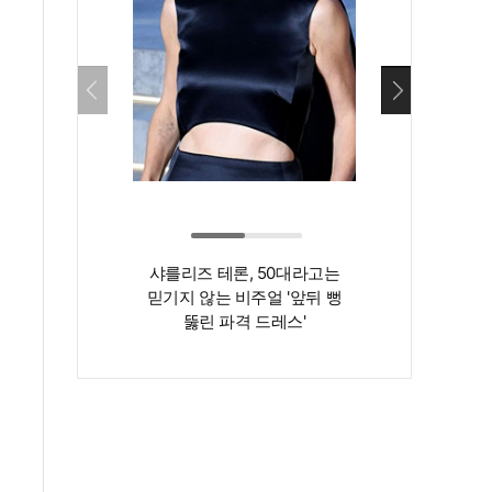
샤를리즈 테론, 50대라고는
‘인간 명화’ 김지
믿기지 않는 비주얼 '앞뒤 뻥
존재감은 확실…
뚫린 파격 드레스'