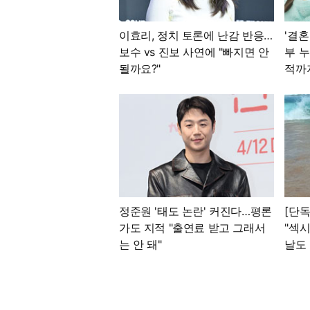
이효리, 정치 토론에 난감 반응…
'결혼
보수 vs 진보 사연에 "빠지면 안
부 누
될까요?"
적까지
정준원 '태도 논란' 커진다…평론
[단독
가도 지적 "출연료 받고 그래서
"섹시
는 안 돼"
날도 