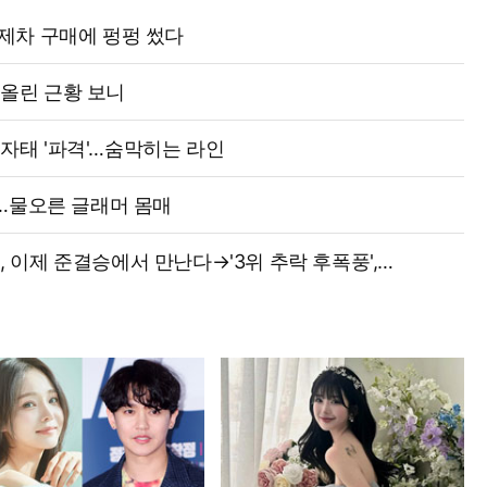
·외제차 구매에 펑펑 썼다
 올린 근황 보니
 자태 '파격'…숨막히는 라인
…물오른 글래머 몸매
영, 이제 준결승에서 만난다→'3위 추락 후폭풍',