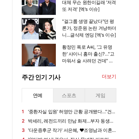
대체 무슨 원한이길래 '저격
또 저격' [엑's 이슈]
"걸그룹 생명 끝났다"던 평
론가, 정준원 논란 겨냥하더
니…글삭제 엔딩 [엑's 이슈]
황정민 폭로 A씨, '그 유명
한' 샤이니 홈마 출신?…"고
마워서 술 사려던 건데" 침
묵 이유 있었나 [엑's 이슈]
더보기
주간 인기 기사
연예
스포츠
게임
1
'중환자실 입원' 허영만 근황 공개됐다…"건강
회복 위해 노력 중" [엑's 이슈]
2
박세리, 레전드끼리 만남 화제…부자 동생에
게 밥 샀다가 '반전'
3
'다운증후군 작가' 서은혜, ♥조영남과 이혼