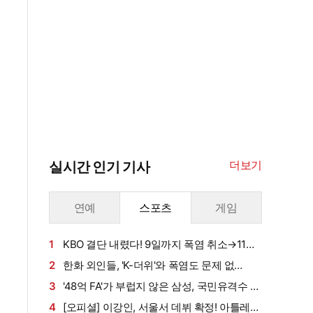
더보기
실시간 인기 기사
연예
스포츠
게임
1
KBO 결단 내렸다! 9일까지 폭염 취소→11일
리그 재개...9월6일까지 모든 경기 오후 7시 개
2
한화 외인들, 'K-더위'와 폭염도 문제 없
최+쿨링 브레이크 운영 [공식발표]
다?…"아직 덥다고 느꼈던 적 없었어" [대구 현
3
'48억 FA'가 부럽지 않은 삼성, 국민유격수 조
장]
언에 각성한 김지찬…"리그 톱 리드오프가 됐다"
4
[오피셜] 이강인, 서울서 데뷔 확정! 아틀레티