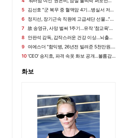
설 확산에 결국 입 열었다
4
'워터밤 여신' 권은비, 잠실 물벼락 퍼포먼스
'후끈'…두산 승리요정 등극
5
김선호 "군 복무 중 혈액암 4기…병실서 저만
살아남았다" (내 남은 연애)
6
정지선, 장기근속 직원에 고급세단 선물..."차
부담되면 명품백도 가능" (사당귀)[전일야화]
7
故 송영규, 사망 벌써 1주기…유작 '참교육'서
묵직한 존재감
8
안판석 감독, 갑작스러운 건강 이상…뇌출혈
로 쓰러져
9
여에스더 "함익병, 26년전 빌려준 5천만원...
그덕에 사업 시작" (동상이몽2)[종합]
10
'CEO' 송지효, 파격 속옷 화보 공개…볼륨감·
라인 모두 '퍼펙트'
화보