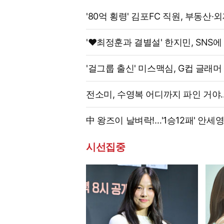
'80억 횡령' 김포FC 직원, 부동산
'♥최정훈과 결별설' 한지민, SNS에
'걸그룹 출신' 미스맥심, G컵 글래머
전소미, 수영복 어디까지 파인 거야
中 왕즈이 날벼락!…'1승12패' 안세
세계선수권 대진 확정
시선집중