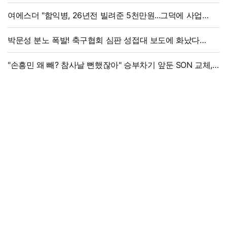
솜 넣는다?
여에스더 "함익병, 26년전 빌려준 5천만원...그덕에 사업
시작"
박문성 분노 폭발! 축구협회 심판 성접대 보도에 화났다
"국제 문제로 비화될 수 있어"
"손흥민 왜 빼? 참사날 뻔했잖아" 승부차기 앞둔 SON 교체,
美 매체 혹평