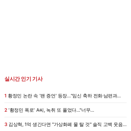
실시간 인기 기사
1
황정민 논란 속 '팬 증언' 등장…“임신 축하 전화·남편과
식사도”
2
'황정민 폭로' A씨, 녹취 또 풀었다…"너무
섹시해"·"안아보고 싶다=마음의 소리 인정" 주장 [엑's 이슈]
3
김상혁, 1억 생긴다면 "가상화폐 물 탈 것" 솔직 고백 웃음