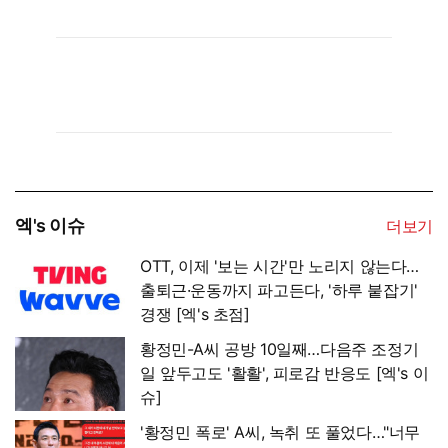
엑's 이슈
더보기
OTT, 이제 '보는 시간'만 노리지 않는다…
출퇴근·운동까지 파고든다, '하루 붙잡기'
경쟁 [엑's 초점]
황정민-A씨 공방 10일째…다음주 조정기
일 앞두고도 '활활', 피로감 반응도 [엑's 이
슈]
'황정민 폭로' A씨, 녹취 또 풀었다…"너무