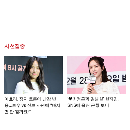
시선집중
이효리, 정치 토론에 난감 반
'♥최정훈과 결별설' 한지민,
응…보수 vs 진보 사연에 "빠지
SNS에 올린 근황 보니
면 안 될까요?"