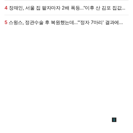
(신랑수업2)
4
장재인, 서울 집 팔자마자 2배 폭등…"이후 산 김포 집값은
떨어져" (안녕한샘요)
5
스윙스, 정관수술 후 복원했는데…"'정자 7마리' 결과에
초토화" (슈즈오프)