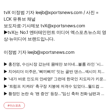
tvX 이정범 기자 leejb@xportsnews.com / 사진 =
LCK 유튜브 채널
보도자료·기사제보 tvX@xportsnews.com
▶tvX는 No.1 엔터테인먼트 미디어 엑스포츠뉴스의 영
상·뉴미디어 브랜드입니다.
이정범 기자 leejb@xportsnews.com
▶ 홍진영, 수산시장 갔는데 몸매만 보이네…볼륨 라인 '시선
강탈'
▶ 치어리더 이주은, '삐끼삐끼' 잇는 골반 댄스…섹시미 치사
량
▶ '내가 바로 인도의 안세영!' 그런데 한국인 지도자가 키운
다
▶ '트럼프 지켜라' 축구장 지붕에 저격수 있었다…월드컵 결
승전 비화
▶ 황정민 논란 속 '팬 증언' 등장…“임신 축하 전화·남편과 식
사도”
#이스포츠