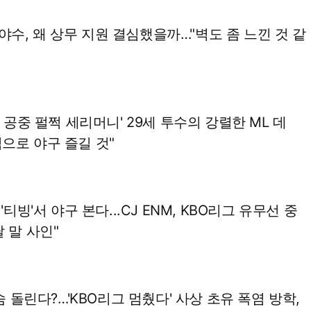
R 내야수, 왜 상무 지원 결심했을까…"벽도 좀 느낀 것 같
고 공중 펄쩍 세리머니' 29세 투수의 강렬한 ML 데
으로 야구 즐길 것"
'티빙'서 야구 본다...CJ ENM, KBO리그 유무선 중
 말 사인"
한숨 돌린다?…'KBO리그 멈췄다' 사상 초유 폭염 방학,