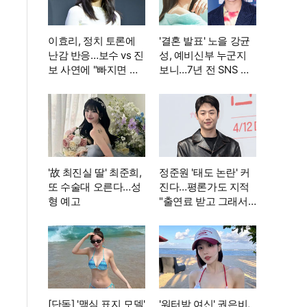
이효리, 정치 토론에
'결혼 발표' 노을 강균
난감 반응…보수 vs 진
성, 예비신부 누군지
보 사연에 "빠지면 안
보니…7년 전 SNS 흔
될까요?"
적까지 '깜짝'
'故 최진실 딸' 최준희,
정준원 '태도 논란' 커
또 수술대 오른다…성
진다…평론가도 지적
형 예고
"출연료 받고 그래서
는 안 돼"
[단독] '맥심 표지 모델'
'워터밤 여신' 권은비,