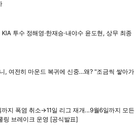
까
과' KIA 투수 정해영·한재승·내야수 윤도현, 상무 최종
니, 여전히 마운드 복귀에 신중…왜? "조금씩 쌓아가
일까지 폭염 취소→11일 리그 재개...9월6일까지 모든
쿨링 브레이크 운영 [공식발표]