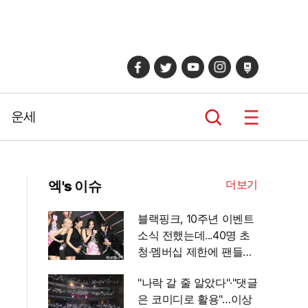
운세
더보기
엑's 이슈
블랙핑크, 10주년 이벤트
소식 전했는데...40명 초
청·멤버십 제한에 팬들
'불만' [엑's 이슈]
"나락 갈 줄 알았다"·"댓글
은 코미디로 활용"…이상