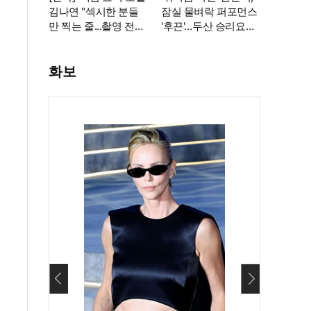
김나연 "섹시한 분들
잠실 물벼락 퍼포먼스
만 찍는 줄...촬영 전날
'후끈'…두산 승리요정
도 곱창"
등극
화보