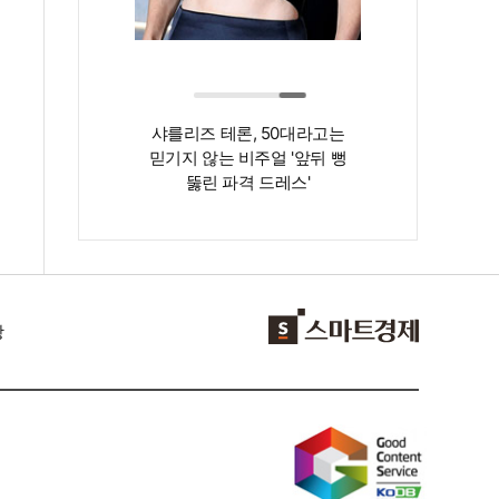
김지원, 미니멀한데
샤를리즈 테론, 50대라고는
실…고품격 비주얼
믿기지 않는 비주얼 '앞뒤 뻥
뚫린 파격 드레스'
항