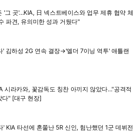
만든 '그 곳'…KIA, 日 넥스트베이스와 업무 제휴 협약 체
연수 파견, 유의미한 성과 거뒀다"
없었다' 김하성 2G 연속 결장→'엘더 7이닝 역투' 애틀랜
 KIA 시라카와, 꽃감독도 칭찬 아끼지 않았다…"공격적
다" [대구 현장]
' KIA 타선에 혼쭐난 5R 신인, 험난했던 1군 데뷔전