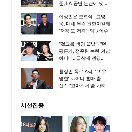
준, LA 공연 논란에 댓글
설전까지 [엑's 이슈]
이상민은 모르쇠…고영
욱, 대체 무슨 원한이길래
'저격 또 저격' [엑's 이슈]
"걸그룹 생명 끝났다"던
평론가, 정준원 논란 겨냥
하더니…글삭제 엔딩
[엑's 이슈]
황정민 폭로 A씨, '그 유
명한' 샤이니 홈마 출
신?…"고마워서 술 사려던
건데" 침묵 이유 있었나
[엑's 이슈]
시선집중