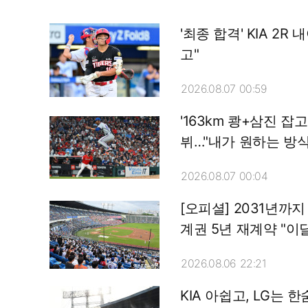
'최종 합격' KIA 2
고"
2026.08.07 00:59
'163km 쾅+삼진 잡
뷔…"내가 원하는 방식
2026.08.07 00:04
[오피셜] 2031년까지 
계권 5년 재계약 "이달
2026.08.06 22:21
KIA 아쉽고, LG는 