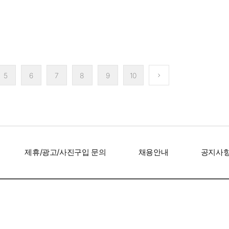
’ 김지원, 미니멀한데
샤를리즈 테론, 50대라고는
‘인간 명화’ 
확실…고품격 비주얼
믿기지 않는 비주얼 '앞뒤 뻥
존재감은 확
5
6
7
8
9
10
뚫린 파격 드레스'
제휴/광고/사진구입 문의
채용안내
공지사