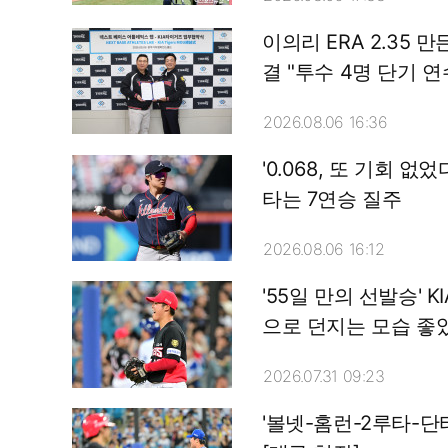
이의리 ERA 2.35 
결 "투수 4명 단기 
2026.08.06 16:36
'0.068, 또 기회 
타는 7연승 질주
2026.08.06 16:12
'55일 만의 선발승'
으로 던지는 모습 좋았
2026.07.31 09:23
'볼넷-홈런-2루타-단타