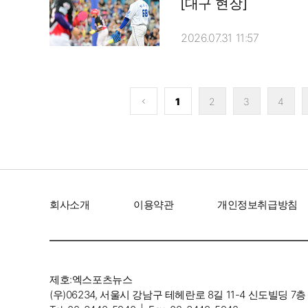
[대구 현장]
2026.07.31 11:57
‘인간 명화
존재감은 
1
2
3
4
회사소개
이용약관
개인정보취급방침
제호:엑스포츠뉴스
(우)06234, 서울시 강남구 테헤란로 8길 11-4 신도빌딩 7층