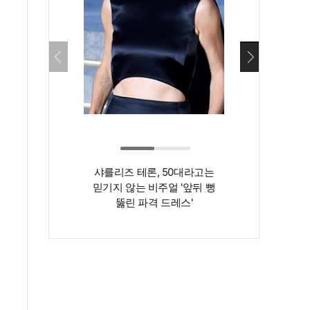
샤를리즈 테론, 50대라고는
‘인간 명화’ 김지
믿기지 않는 비주얼 '앞뒤 뻥
존재감은 확실…
뚫린 파격 드레스'