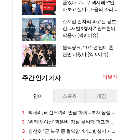
풀었다…"너무 섹시해"·"안
아보고 싶다=마음의 소리
인정" 주장 [엑's 이슈]
소지섭 빈자리 파고든 공효
진…'재벌X형사2' 안보현이
막을까 [엑's 이슈]
블랙핑크, '10주년'인데 혼
란만 키웠다 [엑's 이슈]
더보기
주간 인기 기사
연예
스포츠
게임
1
박세리, 레전드끼리 만남 화제…부자 동생에
게 밥 샀다가 '반전'
2
'워터밤 여신' 권은비, 잠실 물벼락 퍼포먼스
'후끈'…두산 승리요정 등극
3
김선호 "군 복무 중 혈액암 4기…병실서 저만