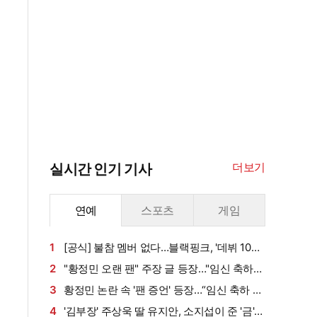
더보기
실시간 인기 기사
연예
스포츠
게임
1
[공식] 불참 멤버 없다…블랙핑크, '데뷔 10주
년' 전원 참석
2
"황정민 오랜 팬" 주장 글 등장…"임신 축하
전화·남편과 식사도" 온라인 확산 [엑's 이슈]
3
황정민 논란 속 '팬 증언' 등장…“임신 축하 전
화·남편과 식사도”
4
'김부장' 주상욱 딸 유지안, 소지섭이 준 '금'