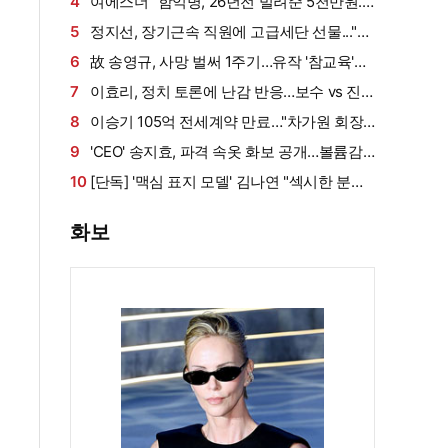
살아남았다" (내 남은 연애)
4
여에스더 "함익병, 26년전 빌려준 5천만원...
그덕에 사업 시작" (동상이몽2)[종합]
5
정지선, 장기근속 직원에 고급세단 선물..."차
부담되면 명품백도 가능" (사당귀)[전일야화]
6
故 송영규, 사망 벌써 1주기…유작 '참교육'서
묵직한 존재감
7
이효리, 정치 토론에 난감 반응…보수 vs 진
보 사연에 "빠지면 안 될까요?"
8
이승기 105억 전세계약 만료…"차가원 회장,
보증금 안 주면 법적 조치"
9
'CEO' 송지효, 파격 속옷 화보 공개…볼륨감·
라인 모두 '퍼펙트'
10
[단독] '맥심 표지 모델' 김나연 "섹시한 분들
만 찍는 줄...촬영 전날도 곱창" (인터뷰②)
화보