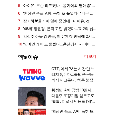
방치했다…"비누인 줄"
5
아이유, 무슨 의도였나…'윤가이와 열애중' 장
기하 BGM에 의견분분 [엑's 이슈]
6
'황정민 폭로' A씨, 녹취 또 풀었다…"너무 섹
시해"·"안아보고 싶다=마음의 소리 인정" 주장
7
장기하♥윤가이 열애 중인데…아이유, 전 연
[엑's 이슈]
인 노래 선곡에 설왕설래 [엑's 이슈]
8
'46세' 장윤정, 은퇴 고민 밝혔다…"제2의 삶
뭘로 살까" (장공장)
9
김성주 아들 김민국, 이수현 첫 만남에 2시간
지각…"다리에 힘 풀려" (이수현 오피셜)
10
'연예인 개미'도 물렸다...홍진경·미자 이어 랄
랄, 하이닉스 하락에 참담 "주식은 금기어" [엑's
더보기
엑's 이슈
이슈]
OTT, 이제 '보는 시간'만 노
리지 않는다…출퇴근·운동
까지 파고든다, '하루 붙잡
기' 경쟁 [엑's 초점]
황정민-A씨 공방 10일째…
다음주 조정기일 앞두고도
'활활', 피로감 반응도 [엑's
이슈]
'황정민 폭로' A씨, 녹취 또