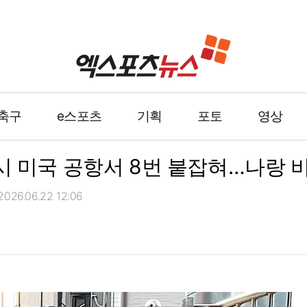
축구
e스포츠
기획
포토
영상
시 미국 공항서 8번 붙잡혀…나랑 
26.06.22 12:06