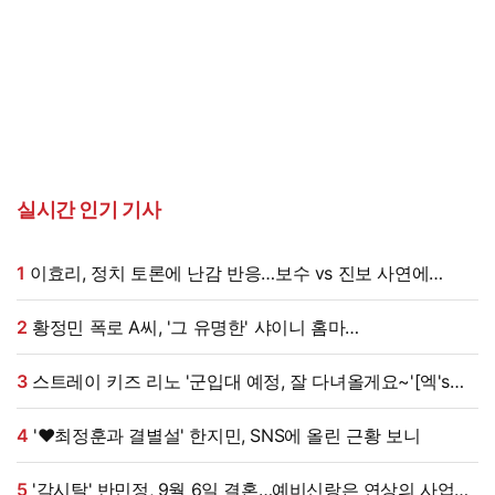
실시간 인기 기사
1
이효리, 정치 토론에 난감 반응…보수 vs 진보 사연에
"빠지면 안 될까요?"
2
황정민 폭로 A씨, '그 유명한' 샤이니 홈마
출신?…"고마워서 술 사려던 건데" 침묵 이유 있었나 [엑's
이슈]
3
스트레이 키즈 리노 '군입대 예정, 잘 다녀올게요~'[엑's
HD포토]
4
'♥최정훈과 결별설' 한지민, SNS에 올린 근황 보니
5
'각시탈' 반민정, 9월 6일 결혼…예비신랑은 연상의 사업가