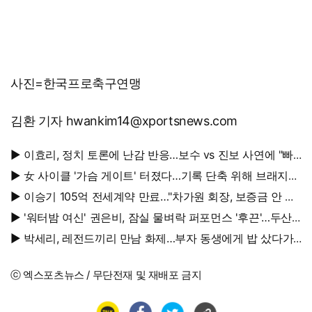
사진=한국프로축구연맹
김환 기자 hwankim14@xportsnews.com
▶ 이효리, 정치 토론에 난감 반응…보수 vs 진보 사연에 "빠
지면 안 될까요?"
▶ 女 사이클 '가슴 게이트' 터졌다…기록 단축 위해 브래지어
에 솜 넣는다?
▶ 이승기 105억 전세계약 만료…"차가원 회장, 보증금 안 주
면 법적 조치"
▶ '워터밤 여신' 권은비, 잠실 물벼락 퍼포먼스 '후끈'…두산
승리요정 등극
▶ 박세리, 레전드끼리 만남 화제…부자 동생에게 밥 샀다가
'반전'
ⓒ 엑스포츠뉴스 / 무단전재 및 재배포 금지