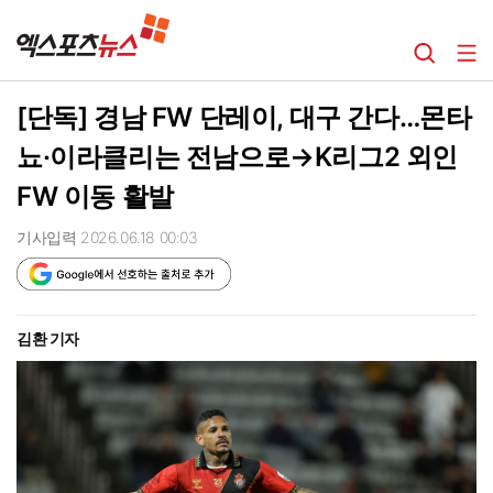
[단독] 경남 FW 단레이, 대구 간다…몬타
뇨·이라클리는 전남으로→K리그2 외인
FW 이동 활발
기사입력 2026.06.18 00:03
김환 기자