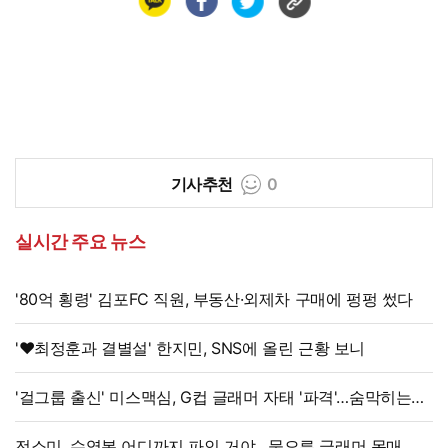
기사추천
0
실시간 주요 뉴스
'80억 횡령' 김포FC 직원, 부동산·외제차 구매에 펑펑 썼다
'♥최정훈과 결별설' 한지민, SNS에 올린 근황 보니
'걸그룹 출신' 미스맥심, G컵 글래머 자태 '파격'…숨막히는
라인
전소미, 수영복 어디까지 파인 거야…물오른 글래머 몸매