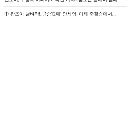
中 왕즈이 날벼락!…'1승12패' 안세영, 이제 준결승에서
만난다→'3위 추락 후폭풍', 세계선수권 대진 확정