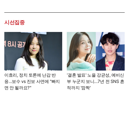
시선집중
이효리, 정치 토론에 난감 반
'결혼 발표' 노을 강균성, 예비신
응…보수 vs 진보 사연에 "빠지
부 누군지 보니…7년 전 SNS 흔
면 안 될까요?"
적까지 '깜짝'