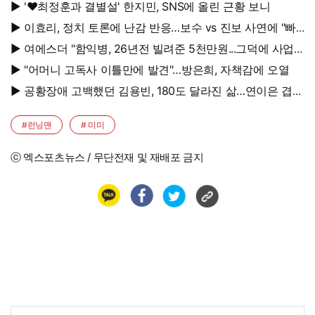
▶ '♥최정훈과 결별설' 한지민, SNS에 올린 근황 보니
▶ 이효리, 정치 토론에 난감 반응…보수 vs 진보 사연에 "빠
지면 안 될까요?"
▶ 여에스더 "함익병, 26년전 빌려준 5천만원...그덕에 사업
시작"
▶ "어머니 고독사 이틀만에 발견"…방은희, 자책감에 오열
▶ 공황장애 고백했던 김용빈, 180도 달라진 삶…연이은 겹경
사
#런닝맨
# 미미
ⓒ 엑스포츠뉴스 / 무단전재 및 재배포 금지