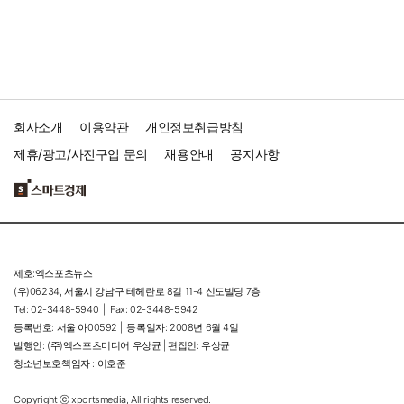
회사소개
이용약관
개인정보취급방침
제휴/광고/사진구입 문의
채용안내
공지사항
제호:엑스포츠뉴스
(우)06234, 서울시 강남구 테헤란로 8길 11-4 신도빌딩 7층
Tel: 02-3448-5940 |
Fax: 02-3448-5942
등록번호: 서울 아00592 |
등록일자: 2008년 6월 4일
발행인: (주)엑스포츠미디어 우상균 | 편집인: 우상균
청소년보호책임자 : 이호준
Copyright ⓒ xportsmedia, All rights reserved.