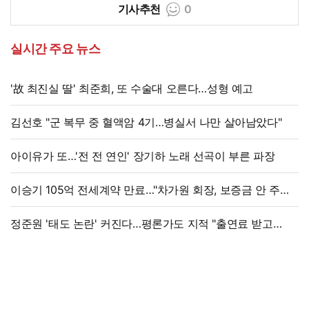
기사추천
0
실시간 주요 뉴스
'故 최진실 딸' 최준희, 또 수술대 오른다…성형 예고
김선호 "군 복무 중 혈액암 4기…병실서 나만 살아남았다"
아이유가 또…'전 전 연인' 장기하 노래 선곡이 부른 파장
이승기 105억 전세계약 만료…"차가원 회장, 보증금 안 주면
법적 조치"
정준원 '태도 논란' 커진다…평론가도 지적 "출연료 받고
그래서는 안 돼"