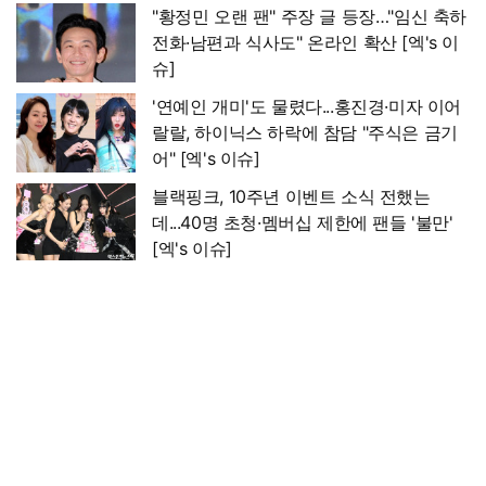
"황정민 오랜 팬" 주장 글 등장…"임신 축하
전화·남편과 식사도" 온라인 확산 [엑's 이
슈]
'연예인 개미'도 물렸다...홍진경·미자 이어
랄랄, 하이닉스 하락에 참담 "주식은 금기
어" [엑's 이슈]
블랙핑크, 10주년 이벤트 소식 전했는
데...40명 초청·멤버십 제한에 팬들 '불만'
[엑's 이슈]