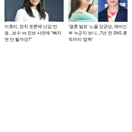
이효리, 정치 토론에 난감 반
'결혼 발표' 노을 강균성, 예비신
응…보수 vs 진보 사연에 "빠지
부 누군지 보니…7년 전 SNS 흔
면 안 될까요?"
적까지 '깜짝'