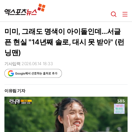
미미, 그래도 명색이 아이돌인데…서글
픈 현실 "14년째 솔로, 대시 못 받아" (런
닝맨)
기사입력 2026.06.14 18:33
이유림 기자