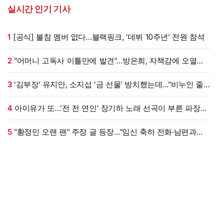
실시간 인기 기사
1
[공식] 불참 멤버 없다…블랙핑크, '데뷔 10주년' 전원 참석
2
"어머니 고독사 이틀만에 발견"…방은희, 자책감에 오열
(특종세상)[전일야화]
3
'김부장' 유지안, 소지섭 '금 선물' 방치했는데…"비누인 줄,
엄마가 알아봐" (원마이크)
4
아이유가 또…'전 전 연인' 장기하 노래 선곡이 부른 파장
[엑's 이슈]
5
"황정민 오랜 팬" 주장 글 등장…"임신 축하 전화·남편과
식사도" 온라인 확산 [엑's 이슈]