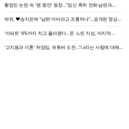
황정민 논란 속 '팬 증언' 등장…“임신 축하 전화·남편과
식사도”
박위, ♥송지은에 "남편 마비라고 조롱하냐"…공개된 영상
보니
'아파트' 6%까지 치고 올라왔다…돈 노린 지성, 마지막
선택은
'고지용과 이혼' 허양임, 유튜버 도전…"나라는 사람에 대해
남기고파"