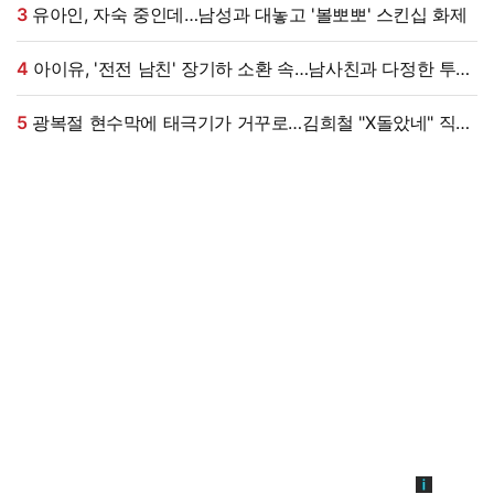
3
유아인, 자숙 중인데…남성과 대놓고 '볼뽀뽀' 스킨십 화제
4
아이유, '전전 남친' 장기하 소환 속…남사친과 다정한 투샷
"늘 든든" [엑's 이슈]
5
광복절 현수막에 태극기가 거꾸로…김희철 "X돌았네" 직접
댓글까지 남겼다