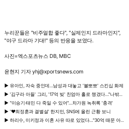
누리꾼들은 "비주얼합 좋다", "실제인지 드라마인지",
"야구 드라마 기대!" 등의 반응을 보였다.
사진=엑스포츠뉴스 DB, MBC
윤현지 기자 yhj@xportsnews.com
▶ 유아인, 자숙 중인데…남성과 대놓고 '볼뽀뽀' 스킨십 화제
▶ '김구라 아들' 그리, '17억 빚' 친엄마 홀로 챙겼다…"나밖에
없어, 연락 꾸준히 하는 중"
▶ "이승기·태민 다 죽일 수 있어"…차가원 녹취록 '충격'
▶ '♥최정훈과 결별설' 한지민, SNS에 올린 근황 보니
▶ 하리수, 미키정과 이혼 사유 따로 있었다…"30억 때문 아
냐"