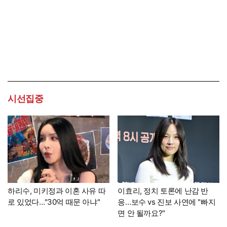
시선집중
하리수, 미키정과 이혼 사유 따
이효리, 정치 토론에 난감 반
로 있었다…"30억 때문 아냐"
응…보수 vs 진보 사연에 "빠지
면 안 될까요?"