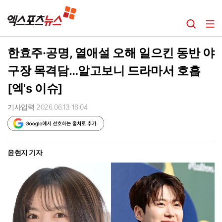
한효주·공명, 열애설 오해 일으킨 동반 야
구장 목격담…알고보니 드라마서 호흡
[엑's 이슈]
기사입력 2026.06.13 16:04
윤현지 기자