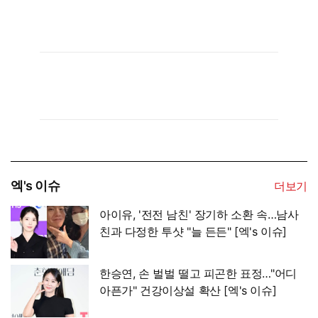
엑's 이슈
더보기
아이유, '전전 남친' 장기하 소환 속…남사
친과 다정한 투샷 "늘 든든" [엑's 이슈]
한승연, 손 벌벌 떨고 피곤한 표정…"어디
아픈가" 건강이상설 확산 [엑's 이슈]