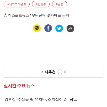
#너의그라운드
#한효주
#공명
ⓒ 엑스포츠뉴스 / 무단전재 및 재배포 금지
기사추천
0
실시간 주요 뉴스
'김부장' 주상욱 딸 유지안, 소지섭이 준 '금'
방치했다…"비누인 줄"