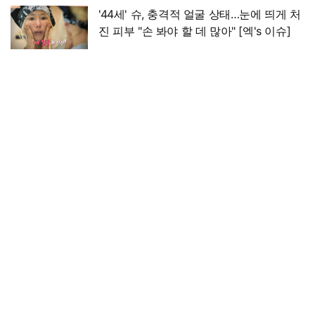
'44세' 슈, 충격적 얼굴 상태…눈에 띄게 처
진 피부 "손 봐야 할 데 많아" [엑's 이슈]